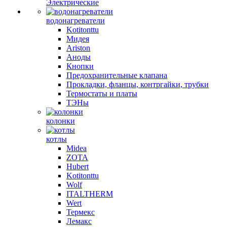
Электрические
водонагреватели
Kotitonttu
Мидея
Ariston
Аноды
Кнопки
Предохранительные клапана
Прокладки, фланцы, контргайки, трубки
Термостаты и платы
ТЭНы
колонки
котлы
Midea
ZOTA
Hubert
Kotitonttu
Wolf
ITALTHERM
Wert
Термекс
Лемакс