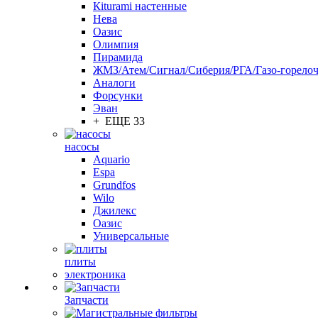
Кiturami настенные
Нева
Оазис
Олимпия
Пирамида
ЖМЗ/Атем/Сигнал/Сиберия/РГА/Газо-горелоч
Aналоги
Форсунки
Эван
+ ЕЩЕ 33
насосы
Aquario
Espa
Grundfos
Wilo
Джилекс
Оазис
Универсальные
плиты
электроника
Запчасти