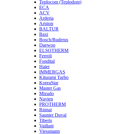
Teplocom (Teplodom)
ECA
ACV
Arderia
Ariston
BALTUR
Baxi
Bosch/Buderus
Daewoo
ELSOTHERM
Ferroli
Fondital
Haier
IMMERGAS
Kiturami Turbo
KoreaStar
Master Gas
Mizudo
Navien
PROTHERM
Rinnai
Saunier Duval
Tiberis
Vaillant
Viessmann