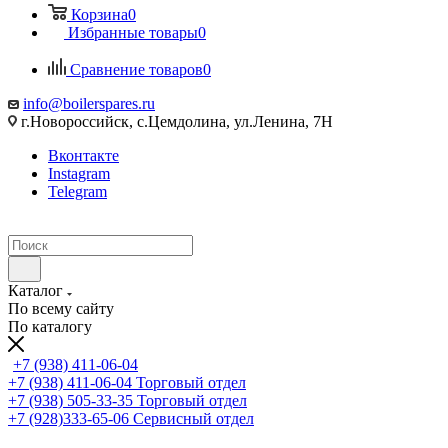
Корзина
0
Избранные товары
0
Сравнение товаров
0
info@boilerspares.ru
г.Новороссийск, с.Цемдолина, ул.Ленина, 7Н
Вконтакте
Instagram
Telegram
Каталог
По всему сайту
По каталогу
+7 (938) 411-06-04
+7 (938) 411-06-04
Торговый отдел
+7 (938) 505-33-35
Торговый отдел
+7 (928)333-65-06
Сервисный отдел