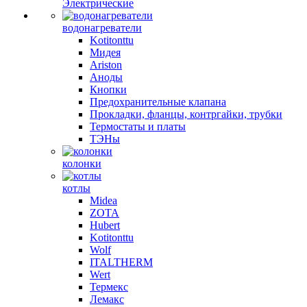
Электрические
водонагреватели
Kotitonttu
Мидея
Ariston
Аноды
Кнопки
Предохранительные клапана
Прокладки, фланцы, контргайки, трубки
Термостаты и платы
ТЭНы
колонки
котлы
Midea
ZOTA
Hubert
Kotitonttu
Wolf
ITALTHERM
Wert
Термекс
Лемакс