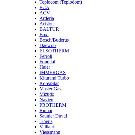
Teplocom (Teplodom)
ECA
ACV
Arderia
Ariston
BALTUR
Baxi
Bosch/Buderus
Daewoo
ELSOTHERM
Ferroli
Fondital
Haier
IMMERGAS
Kiturami Turbo
KoreaStar
Master Gas
Mizudo
Navien
PROTHERM
Rinnai
Saunier Duval
Tiberis
Vaillant
Viessmann