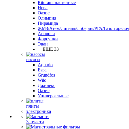
Кiturami настенные
Нева
Оазис
Олимпия
Пирамида
ЖМЗ/Атем/Сигнал/Сиберия/РГА/Газо-горелоч
Aналоги
Форсунки
Эван
+ ЕЩЕ 33
насосы
Aquario
Espa
Grundfos
Wilo
Джилекс
Оазис
Универсальные
плиты
электроника
Запчасти