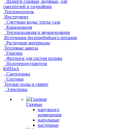
Шланги газовые, водяные, для
смесителей и гидрофора
Теплоноситель
Инструмент
Счетчики воды/ тепла/ газа
Канализация
Теплоизоляция и звукоизоляция
Источники бесперебойного питания
Расходные материалы
Тепловые завесы
Горелки
Фитинги для систем полива
Полотенцесушители
КИПиА
Сантехника
Септики
Теплые полы и самрег
Электрика
Газовые
наружного
размещения
напольные
настенные