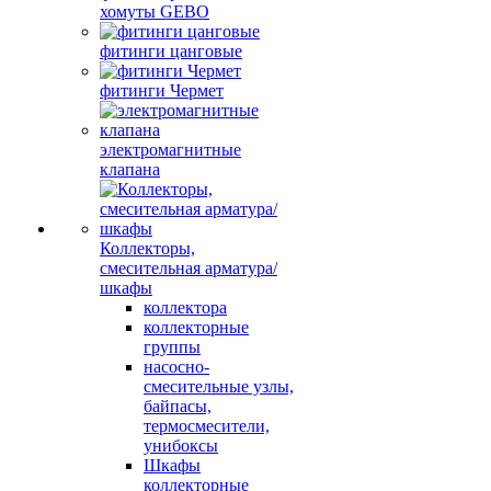
хомуты GEBO
фитинги цанговые
фитинги Чермет
электромагнитные
клапана
Коллекторы,
смесительная арматура/
шкафы
коллектора
коллекторные
группы
насосно-
смесительные узлы,
байпасы,
термосмесители,
унибоксы
Шкафы
коллекторные