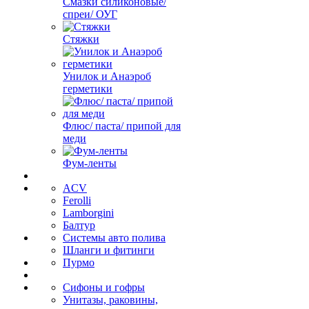
Смазки силиконовые/
спреи/ ОУГ
Стяжки
Унилок и Анаэроб
герметики
Флюс/ паста/ припой для
меди
Фум-ленты
ACV
Ferolli
Lamborgini
Балтур
Системы авто полива
Шланги и фитинги
Пурмо
Сифоны и гофры
Унитазы, раковины,