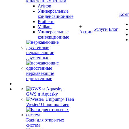
к настенным котлам
Ariston
Универсальные
Ком
конденсационные
Protherm
Vaillant
Услуги
Блог
Универсальные
Акции
конвекционные
нержавеющие
двустенные
нержавеющие
одностенные
GWS и Aquasky
Wester/ Unipump/ Taen
Баки для открытых
систем