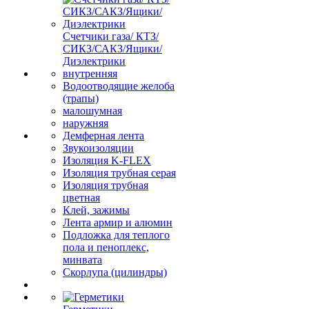
Счетчики газа/ КТЗ/
СИКЗ/САКЗ/Ящики/
Диэлектрики
внутренняя
Водоотводящие желоба
(трапы)
малошумная
наружняя
Демферная лента
Звукоизоляции
Изоляция K-FLEX
Изоляция трубная серая
Изоляция трубная
цветная
Клей, зажимы
Лента армир и алюмин
Подложка для теплого
пола и пеноплекс,
минвата
Скорлупа (цилиндры)