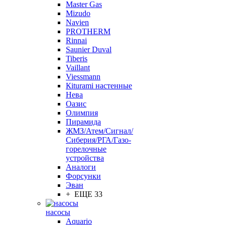
Master Gas
Mizudo
Navien
PROTHERM
Rinnai
Saunier Duval
Tiberis
Vaillant
Viessmann
Кiturami настенные
Нева
Оазис
Олимпия
Пирамида
ЖМЗ/Атем/Сигнал/
Сиберия/РГА/Газо-
горелочные
устройства
Aналоги
Форсунки
Эван
+ ЕЩЕ 33
насосы
Aquario