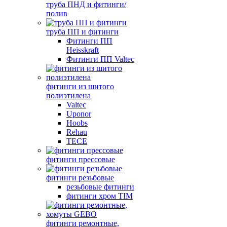
труба ПНД и фитинги/
полив
труба ПП и фитинги
Фитинги ПП
Heisskraft
Фитинги ПП Valtec
фитинги из шитого
полиэтилена
Valtec
Uponor
Hoobs
Rehau
TECE
фитинги прессовые
фитинги резьбовые
резьбовые фитинги
фитинги хром TIM
фитинги ремонтные,