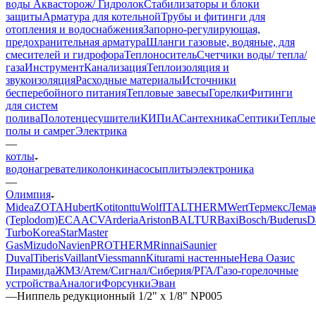
воды Аквасторож/ Гидролок
Стабилизаторы и блоки
защиты
Арматура для котельной
Трубы и фитинги для
отопления и водоснабжения
Запорно-регулирующая,
предохранительная арматура
Шланги газовые, водяные, для
смесителей и гидрофора
Теплоноситель
Счетчики воды/ тепла/
газа
Инструмент
Канализация
Теплоизоляция и
звукоизоляция
Расходные материалы
Источники
бесперебойного питания
Тепловые завесы
Горелки
Фитинги
для систем
полива
Полотенцесушители
КИПиА
Сантехника
Септики
Теплые
полы и самрег
Электрика
—
котлы
водонагреватели
колонки
насосы
плиты
электроника
—
Олимпия
Midea
ZOTA
Hubert
Kotitonttu
Wolf
ITALTHERM
Wert
Термекс
Лема
(Teplodom)
ECA
ACV
Arderia
Ariston
BALTUR
Baxi
Bosch/Buderus
D
Turbo
KoreaStar
Master
Gas
Mizudo
Navien
PROTHERM
Rinnai
Saunier
Duval
Tiberis
Vaillant
Viessmann
Кiturami настенные
Нева
Оазис
Пирамида
ЖМЗ/Атем/Сигнал/Сиберия/РГА/Газо-горелочные
устройства
Aналоги
Форсунки
Эван
—
Ниппель редукционный 1/2" х 1/8" NP005