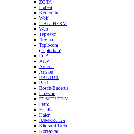
ZOTA
Hubert
Kotitonttu
Wolf
ITALTHERM
Wert
Термекс
Лемакс
Teplocom
(Teplodom)
ECA
ACV
Arderia
Ariston
BALTUR
Baxi
Bosch/Buderus
Daewoo
ELSOTHERM
Ferroli
Fondital
Haier
IMMERGAS
Kiturami Turbo
KoreaStar