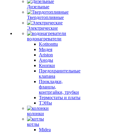
Дизельные
Твердотопливные
Электрические
водонагреватели
Kotitonttu
Мидея
Ariston
Аноды
Кнопки
Предохранительные
клапана
Прокладки,
фланцы,
контргайки, трубки
Термостаты и платы
ТЭНы
колонки
котлы
Midea