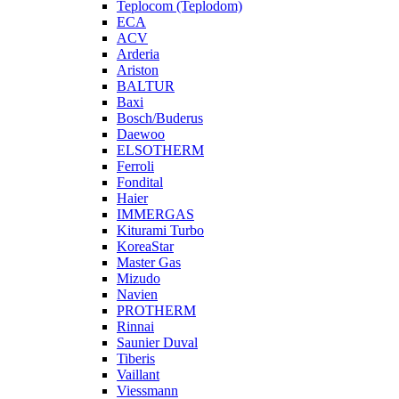
Teplocom (Teplodom)
ECA
ACV
Arderia
Ariston
BALTUR
Baxi
Bosch/Buderus
Daewoo
ELSOTHERM
Ferroli
Fondital
Haier
IMMERGAS
Kiturami Turbo
KoreaStar
Master Gas
Mizudo
Navien
PROTHERM
Rinnai
Saunier Duval
Tiberis
Vaillant
Viessmann