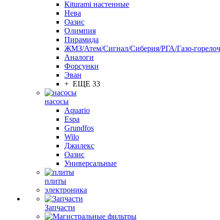
Кiturami настенные
Нева
Оазис
Олимпия
Пирамида
ЖМЗ/Атем/Сигнал/Сиберия/РГА/Газо-горелоч
Aналоги
Форсунки
Эван
+ ЕЩЕ 33
насосы
Aquario
Espa
Grundfos
Wilo
Джилекс
Оазис
Универсальные
плиты
электроника
Запчасти