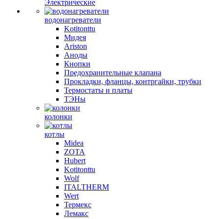
Электрические
водонагреватели
Kotitonttu
Мидея
Ariston
Аноды
Кнопки
Предохранительные клапана
Прокладки, фланцы, контргайки, трубки
Термостаты и платы
ТЭНы
колонки
котлы
Midea
ZOTA
Hubert
Kotitonttu
Wolf
ITALTHERM
Wert
Термекс
Лемакс