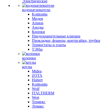
Электрические
водонагреватели
Kotitonttu
Мидея
Ariston
Аноды
Кнопки
Предохранительные клапана
Прокладки, фланцы, контргайки, трубки
Термостаты и платы
ТЭНы
колонки
котлы
Midea
ZOTA
Hubert
Kotitonttu
Wolf
ITALTHERM
Wert
Термекс
Лемакс