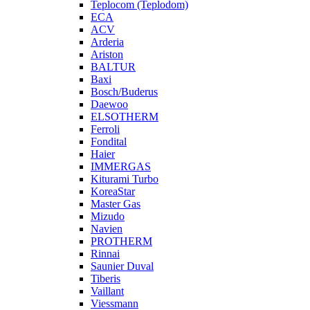
Teplocom (Teplodom)
ECA
ACV
Arderia
Ariston
BALTUR
Baxi
Bosch/Buderus
Daewoo
ELSOTHERM
Ferroli
Fondital
Haier
IMMERGAS
Kiturami Turbo
KoreaStar
Master Gas
Mizudo
Navien
PROTHERM
Rinnai
Saunier Duval
Tiberis
Vaillant
Viessmann