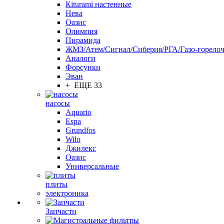
Кiturami настенные
Нева
Оазис
Олимпия
Пирамида
ЖМЗ/Атем/Сигнал/Сиберия/РГА/Газо-горелоч
Aналоги
Форсунки
Эван
+ ЕЩЕ 33
насосы
Aquario
Espa
Grundfos
Wilo
Джилекс
Оазис
Универсальные
плиты
электроника
Запчасти