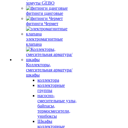
хомуты GEBO
фитинги цанговые
фитинги Чермет
электромагнитные
клапана
Коллекторы,
смесительная арматура/
шкафы
коллектора
коллекторные
группы
насосно-
смесительные узлы,
байпасы,
термосмесители,
унибоксы
Шкафы
коллекторные