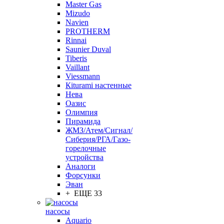
Master Gas
Mizudo
Navien
PROTHERM
Rinnai
Saunier Duval
Tiberis
Vaillant
Viessmann
Кiturami настенные
Нева
Оазис
Олимпия
Пирамида
ЖМЗ/Атем/Сигнал/
Сиберия/РГА/Газо-
горелочные
устройства
Aналоги
Форсунки
Эван
+ ЕЩЕ 33
насосы
Aquario