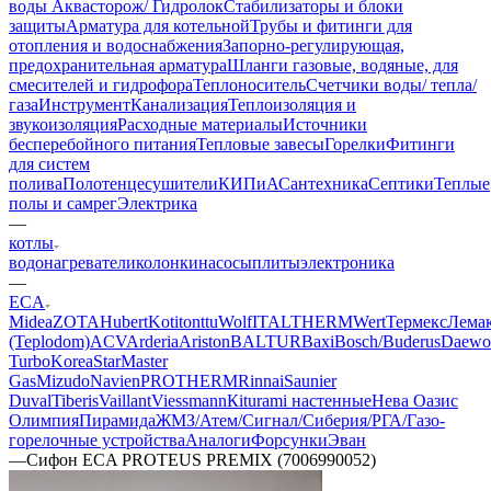
воды Аквасторож/ Гидролок
Стабилизаторы и блоки
защиты
Арматура для котельной
Трубы и фитинги для
отопления и водоснабжения
Запорно-регулирующая,
предохранительная арматура
Шланги газовые, водяные, для
смесителей и гидрофора
Теплоноситель
Счетчики воды/ тепла/
газа
Инструмент
Канализация
Теплоизоляция и
звукоизоляция
Расходные материалы
Источники
бесперебойного питания
Тепловые завесы
Горелки
Фитинги
для систем
полива
Полотенцесушители
КИПиА
Сантехника
Септики
Теплые
полы и самрег
Электрика
—
котлы
водонагреватели
колонки
насосы
плиты
электроника
—
ECA
Midea
ZOTA
Hubert
Kotitonttu
Wolf
ITALTHERM
Wert
Термекс
Лема
(Teplodom)
ACV
Arderia
Ariston
BALTUR
Baxi
Bosch/Buderus
Daewo
Turbo
KoreaStar
Master
Gas
Mizudo
Navien
PROTHERM
Rinnai
Saunier
Duval
Tiberis
Vaillant
Viessmann
Кiturami настенные
Нева
Оазис
Олимпия
Пирамида
ЖМЗ/Атем/Сигнал/Сиберия/РГА/Газо-
горелочные устройства
Aналоги
Форсунки
Эван
—
Сифон ECA PROTEUS PREMIX (7006990052)