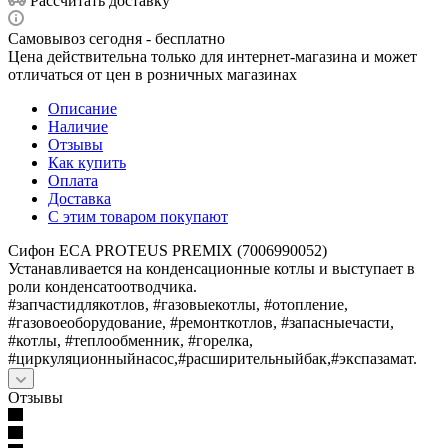
Рассчитать доставку
Самовывоз сегодня - бесплатно
Цена действительна только для интернет-магазина и может
отличаться от цен в розничных магазинах
Описание
Наличие
Отзывы
Как купить
Оплата
Доставка
С этим товаром покупают
Сифон ECA PROTEUS PREMIX (7006990052)
Устанавливается на конденсационные котлы и выступает в
роли конденсатоотводчика.
#запчастидлякотлов, #газовыекотлы, #отопление,
#газовоеоборудование, #ремонткотлов, #запасныечасти,
#котлы, #теплообменник, #горелка,
#циркуляционныйнасос,#расширительныйбак,#экспазамат.
Отзывы