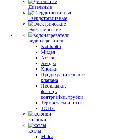
Дизельные
Твердотопливные
Электрические
водонагреватели
Kotitonttu
Мидея
Ariston
Аноды
Кнопки
Предохранительные
клапана
Прокладки,
фланцы,
контргайки, трубки
Термостаты и платы
ТЭНы
колонки
котлы
Midea