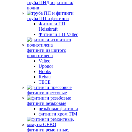
труба ПНД и фитинги/
полив
труба ПП и фитинги
Фитинги ПП
Heisskraft
Фитинги ПП Valtec
фитинги из шитого
полиэтилена
Valtec
Uponor
Hoobs
Rehau
TECE
фитинги прессовые
фитинги резьбовые
резьбовые фитинги
фитинги хром TIM
фитинги ремонтные,