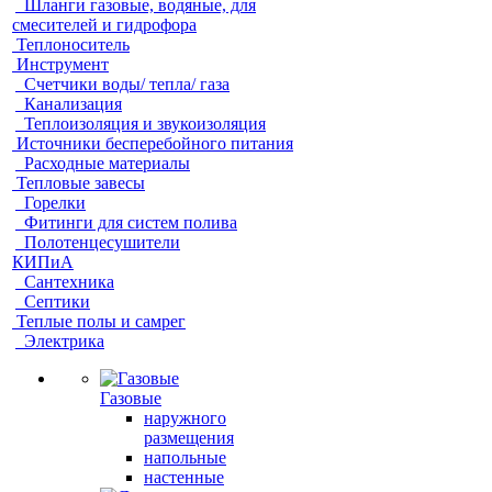
Шланги газовые, водяные, для
смесителей и гидрофора
Теплоноситель
Инструмент
Счетчики воды/ тепла/ газа
Канализация
Теплоизоляция и звукоизоляция
Источники бесперебойного питания
Расходные материалы
Тепловые завесы
Горелки
Фитинги для систем полива
Полотенцесушители
КИПиА
Сантехника
Септики
Теплые полы и самрег
Электрика
Газовые
наружного
размещения
напольные
настенные