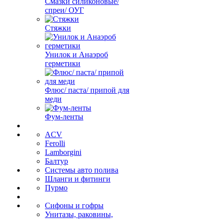
Смазки силиконовые/
спреи/ ОУГ
Стяжки
Унилок и Анаэроб
герметики
Флюс/ паста/ припой для
меди
Фум-ленты
ACV
Ferolli
Lamborgini
Балтур
Системы авто полива
Шланги и фитинги
Пурмо
Сифоны и гофры
Унитазы, раковины,