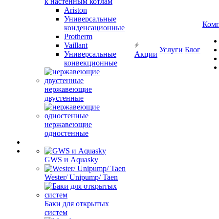
к настенным котлам
Ariston
Универсальные
Ком
конденсационные
Protherm
Vaillant
Услуги
Блог
Универсальные
Акции
конвекционные
нержавеющие
двустенные
нержавеющие
одностенные
GWS и Aquasky
Wester/ Unipump/ Taen
Баки для открытых
систем