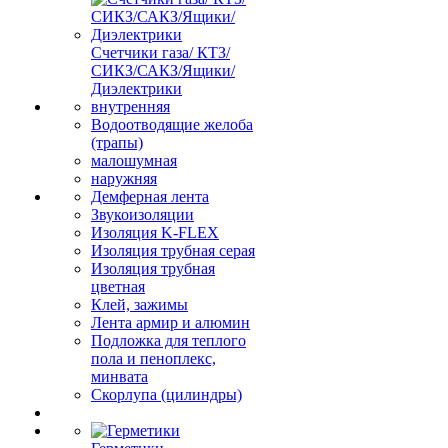
Счетчики газа/ КТЗ/
СИКЗ/САКЗ/Ящики/
Диэлектрики
внутренняя
Водоотводящие желоба
(трапы)
малошумная
наружняя
Демферная лента
Звукоизоляции
Изоляция K-FLEX
Изоляция трубная серая
Изоляция трубная
цветная
Клей, зажимы
Лента армир и алюмин
Подложка для теплого
пола и пеноплекс,
минвата
Скорлупа (цилиндры)