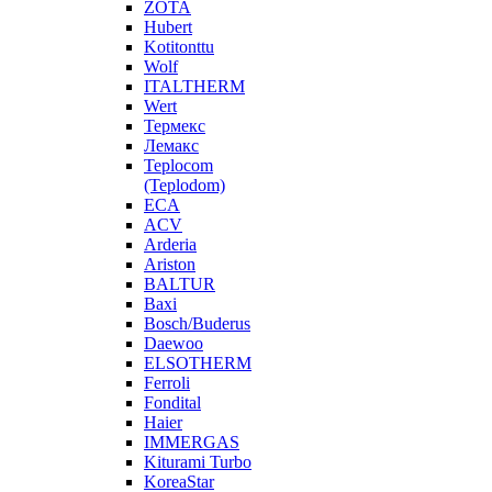
ZOTA
Hubert
Kotitonttu
Wolf
ITALTHERM
Wert
Термекс
Лемакс
Teplocom
(Teplodom)
ECA
ACV
Arderia
Ariston
BALTUR
Baxi
Bosch/Buderus
Daewoo
ELSOTHERM
Ferroli
Fondital
Haier
IMMERGAS
Kiturami Turbo
KoreaStar