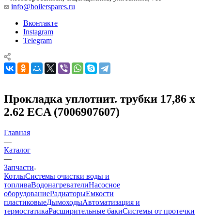
info@boilerspares.ru
Вконтакте
Instagram
Telegram
Прокладка уплотнит. трубки 17,86 х
2.62 ECA (7006907607)
Главная
—
Каталог
—
Запчасти
Котлы
Системы очистки воды и
топлива
Водонагреватели
Насосное
оборудование
Радиаторы
Емкости
пластиковые
Дымоходы
Автоматизация и
термостатика
Расширительные баки
Системы от протечки