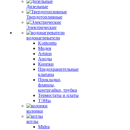
Дизельные
Твердотопливные
Электрические
водонагреватели
Kotitonttu
Мидея
Ariston
Аноды
Кнопки
Предохранительные
клапана
Прокладки,
фланцы,
контргайки, трубки
Термостаты и платы
ТЭНы
колонки
котлы
Midea