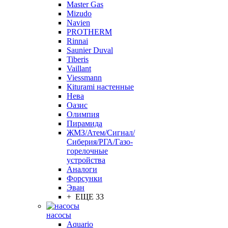
Master Gas
Mizudo
Navien
PROTHERM
Rinnai
Saunier Duval
Tiberis
Vaillant
Viessmann
Кiturami настенные
Нева
Оазис
Олимпия
Пирамида
ЖМЗ/Атем/Сигнал/
Сиберия/РГА/Газо-
горелочные
устройства
Aналоги
Форсунки
Эван
+ ЕЩЕ 33
насосы
Aquario