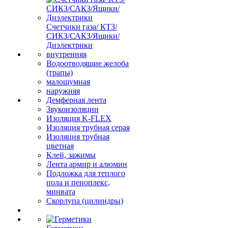
Счетчики газа/ КТЗ/
СИКЗ/САКЗ/Ящики/
Диэлектрики
внутренняя
Водоотводящие желоба
(трапы)
малошумная
наружняя
Демферная лента
Звукоизоляции
Изоляция K-FLEX
Изоляция трубная серая
Изоляция трубная
цветная
Клей, зажимы
Лента армир и алюмин
Подложка для теплого
пола и пеноплекс,
минвата
Скорлупа (цилиндры)