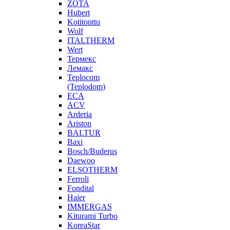
ZOTA
Hubert
Kotitonttu
Wolf
ITALTHERM
Wert
Термекс
Лемакс
Teplocom
(Teplodom)
ECA
ACV
Arderia
Ariston
BALTUR
Baxi
Bosch/Buderus
Daewoo
ELSOTHERM
Ferroli
Fondital
Haier
IMMERGAS
Kiturami Turbo
KoreaStar