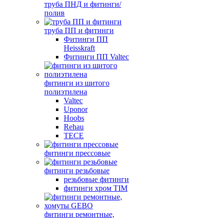
труба ПНД и фитинги/
полив
труба ПП и фитинги
Фитинги ПП
Heisskraft
Фитинги ПП Valtec
фитинги из шитого
полиэтилена
Valtec
Uponor
Hoobs
Rehau
TECE
фитинги прессовые
фитинги резьбовые
резьбовые фитинги
фитинги хром TIM
фитинги ремонтные,