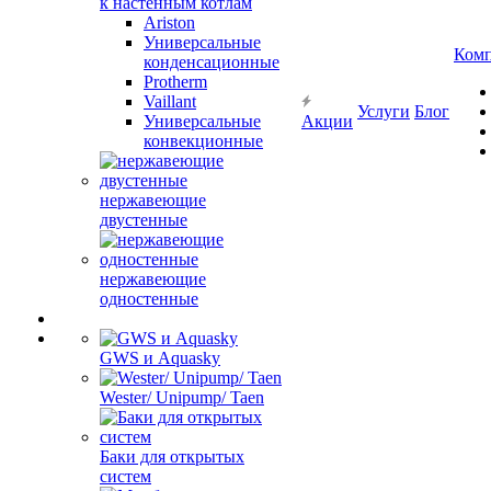
к настенным котлам
Ariston
Универсальные
Ком
конденсационные
Protherm
Vaillant
Услуги
Блог
Универсальные
Акции
конвекционные
нержавеющие
двустенные
нержавеющие
одностенные
GWS и Aquasky
Wester/ Unipump/ Taen
Баки для открытых
систем