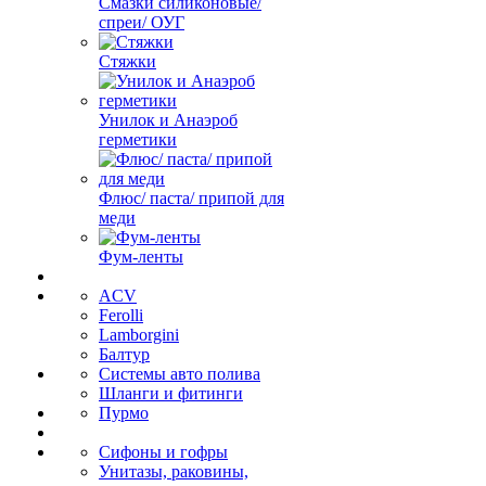
Смазки силиконовые/
спреи/ ОУГ
Стяжки
Унилок и Анаэроб
герметики
Флюс/ паста/ припой для
меди
Фум-ленты
ACV
Ferolli
Lamborgini
Балтур
Системы авто полива
Шланги и фитинги
Пурмо
Сифоны и гофры
Унитазы, раковины,