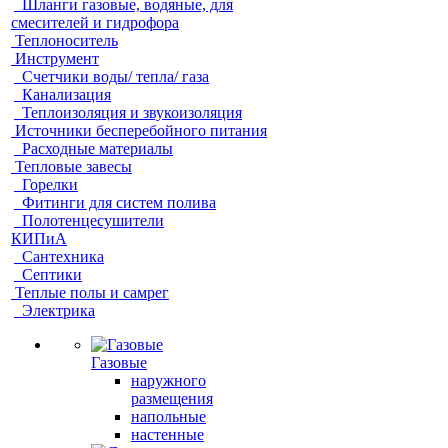
Шланги газовые, водяные, для
смесителей и гидрофора
Теплоноситель
Инструмент
Счетчики воды/ тепла/ газа
Канализация
Теплоизоляция и звукоизоляция
Источники бесперебойного питания
Расходные материалы
Тепловые завесы
Горелки
Фитинги для систем полива
Полотенцесушители
КИПиА
Сантехника
Септики
Теплые полы и самрег
Электрика
Газовые
наружного
размещения
напольные
настенные