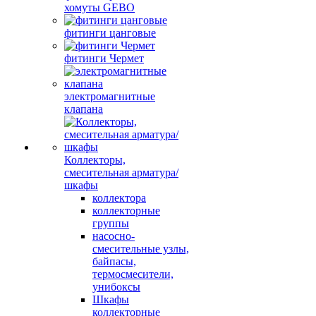
хомуты GEBO
фитинги цанговые
фитинги Чермет
электромагнитные
клапана
Коллекторы,
смесительная арматура/
шкафы
коллектора
коллекторные
группы
насосно-
смесительные узлы,
байпасы,
термосмесители,
унибоксы
Шкафы
коллекторные