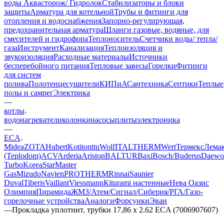
воды Аквасторож/ Гидролок
Стабилизаторы и блоки
защиты
Арматура для котельной
Трубы и фитинги для
отопления и водоснабжения
Запорно-регулирующая,
предохранительная арматура
Шланги газовые, водяные, для
смесителей и гидрофора
Теплоноситель
Счетчики воды/ тепла/
газа
Инструмент
Канализация
Теплоизоляция и
звукоизоляция
Расходные материалы
Источники
бесперебойного питания
Тепловые завесы
Горелки
Фитинги
для систем
полива
Полотенцесушители
КИПиА
Сантехника
Септики
Теплые
полы и самрег
Электрика
—
котлы
водонагреватели
колонки
насосы
плиты
электроника
—
ECA
Midea
ZOTA
Hubert
Kotitonttu
Wolf
ITALTHERM
Wert
Термекс
Лема
(Teplodom)
ACV
Arderia
Ariston
BALTUR
Baxi
Bosch/Buderus
Daewo
Turbo
KoreaStar
Master
Gas
Mizudo
Navien
PROTHERM
Rinnai
Saunier
Duval
Tiberis
Vaillant
Viessmann
Кiturami настенные
Нева
Оазис
Олимпия
Пирамида
ЖМЗ/Атем/Сигнал/Сиберия/РГА/Газо-
горелочные устройства
Aналоги
Форсунки
Эван
—
Прокладка уплотнит. трубки 17,86 х 2.62 ECA (7006907607)