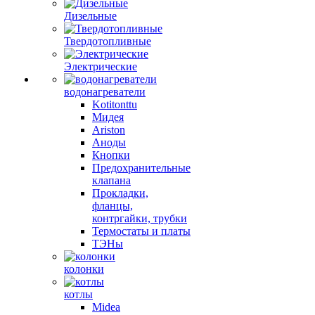
Дизельные
Твердотопливные
Электрические
водонагреватели
Kotitonttu
Мидея
Ariston
Аноды
Кнопки
Предохранительные
клапана
Прокладки,
фланцы,
контргайки, трубки
Термостаты и платы
ТЭНы
колонки
котлы
Midea