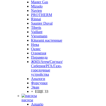
Master Gas
Mizudo
Navien
PROTHERM
Rinnai
Saunier Duval
Tiberis
Vaillant
Viessmann
Кiturami настенные
Нева
Оазис
Олимпия
Пирамида
ЖМЗ/Атем/Сигнал/
Сиберия/РГА/Газо-
горелочные
устройства
Aналоги
Форсунки
Эван
+ ЕЩЕ 33
насосы
Aquario