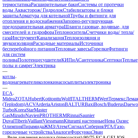
термостатика
Расширительные баки
Системы от протечки
воды Аквасторож/ Гидролок
Стабилизаторы и блоки
защиты
Арматура для котельной
Трубы и фитинги для
отопления и водоснабжения
Запорно-регулирующая,
предохранительная арматура
Шланги газовые, водяные, для
смесителей и гидрофора
Теплоноситель
Счетчики воды/ тепла/
газа
Инструмент
Канализация
Теплоизоляция и
звукоизоляция
Расходные материалы
Источники
бесперебойного питания
Тепловые завесы
Горелки
Фитинги
для систем
полива
Полотенцесушители
КИПиА
Сантехника
Септики
Теплые
полы и самрег
Электрика
—
котлы
водонагреватели
колонки
насосы
плиты
электроника
—
ECA
Midea
ZOTA
Hubert
Kotitonttu
Wolf
ITALTHERM
Wert
Термекс
Лема
(Teplodom)
ACV
Arderia
Ariston
BALTUR
Baxi
Bosch/Buderus
Daewo
Turbo
KoreaStar
Master
Gas
Mizudo
Navien
PROTHERM
Rinnai
Saunier
Duval
Tiberis
Vaillant
Viessmann
Кiturami настенные
Нева
Оазис
Олимпия
Пирамида
ЖМЗ/Атем/Сигнал/Сиберия/РГА/Газо-
горелочные устройства
Aналоги
Форсунки
Эван
—
Реле давления воздуха (прессостат) 90/75 ECA GELIOS