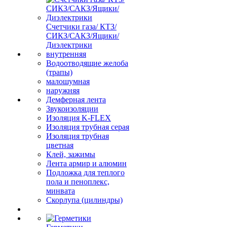
Счетчики газа/ КТЗ/
СИКЗ/САКЗ/Ящики/
Диэлектрики
внутренняя
Водоотводящие желоба
(трапы)
малошумная
наружняя
Демферная лента
Звукоизоляции
Изоляция K-FLEX
Изоляция трубная серая
Изоляция трубная
цветная
Клей, зажимы
Лента армир и алюмин
Подложка для теплого
пола и пеноплекс,
минвата
Скорлупа (цилиндры)