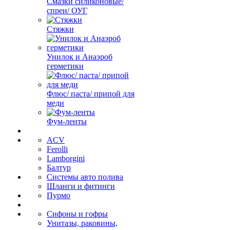
Смазки силиконовые/
спреи/ ОУГ
Стяжки
Унилок и Анаэроб
герметики
Флюс/ паста/ припой для
меди
Фум-ленты
ACV
Ferolli
Lamborgini
Балтур
Системы авто полива
Шланги и фитинги
Пурмо
Сифоны и гофры
Унитазы, раковины,