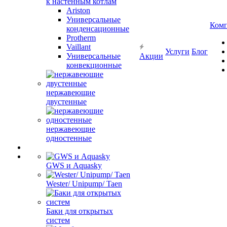
к настенным котлам
Ariston
Универсальные
Ком
конденсационные
Protherm
Vaillant
Услуги
Блог
Универсальные
Акции
конвекционные
нержавеющие
двустенные
нержавеющие
одностенные
GWS и Aquasky
Wester/ Unipump/ Taen
Баки для открытых
систем