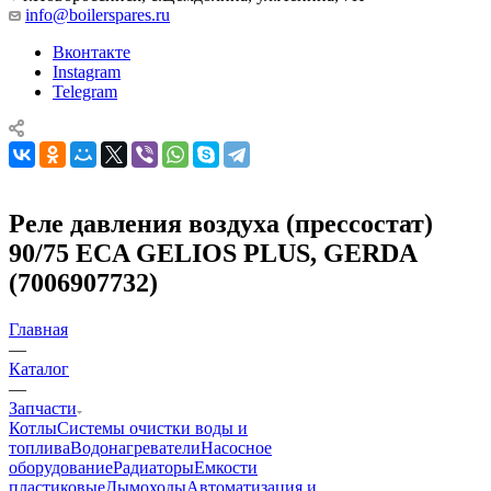
info@boilerspares.ru
Вконтакте
Instagram
Telegram
Реле давления воздуха (прессостат)
90/75 ECA GELIOS PLUS, GERDA
(7006907732)
Главная
—
Каталог
—
Запчасти
Котлы
Системы очистки воды и
топлива
Водонагреватели
Насосное
оборудование
Радиаторы
Емкости
пластиковые
Дымоходы
Автоматизация и