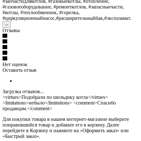
#запчастидлякотлов, #газовыекотлы, #отопление,
#газовоеоборудование, #ремонткотлов, #запасныечасти,
#котлы, #теплообменник, #горелка,
#циркуляционныйнасос,#расширительныйбак,#экспазамат.
Отзывы
Нет оценок
Оставить отзыв
Загрузка отзывов...
<virtues>Подобрали по шильдику котла</virtues>
<limitations>небыло</limitations> <comment>Спасибо
продавцам.</comment>
Для покупки товара в нашем интернет-магазине выберите
понравившийся товар и добавьте его в корзину. Далее
перейдите в Корзину и нажмите на «Оформить заказ» или
«Быстрый заказ».