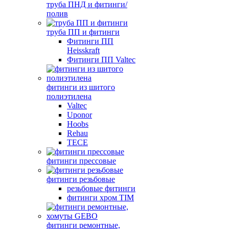
труба ПНД и фитинги/
полив
труба ПП и фитинги
Фитинги ПП
Heisskraft
Фитинги ПП Valtec
фитинги из шитого
полиэтилена
Valtec
Uponor
Hoobs
Rehau
TECE
фитинги прессовые
фитинги резьбовые
резьбовые фитинги
фитинги хром TIM
фитинги ремонтные,