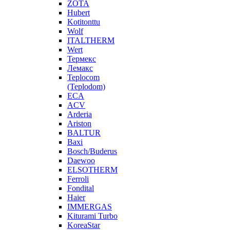
ZOTA
Hubert
Kotitonttu
Wolf
ITALTHERM
Wert
Термекс
Лемакс
Teplocom
(Teplodom)
ECA
ACV
Arderia
Ariston
BALTUR
Baxi
Bosch/Buderus
Daewoo
ELSOTHERM
Ferroli
Fondital
Haier
IMMERGAS
Kiturami Turbo
KoreaStar