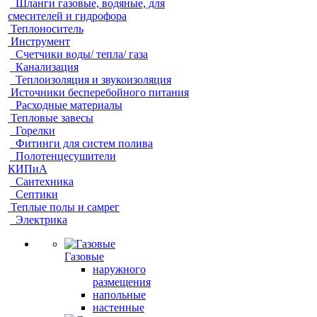
Шланги газовые, водяные, для
смесителей и гидрофора
Теплоноситель
Инструмент
Счетчики воды/ тепла/ газа
Канализация
Теплоизоляция и звукоизоляция
Источники бесперебойного питания
Расходные материалы
Тепловые завесы
Горелки
Фитинги для систем полива
Полотенцесушители
КИПиА
Сантехника
Септики
Теплые полы и самрег
Электрика
Газовые
наружного
размещения
напольные
настенные