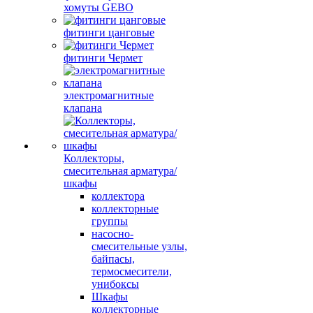
хомуты GEBO
фитинги цанговые
фитинги Чермет
электромагнитные
клапана
Коллекторы,
смесительная арматура/
шкафы
коллектора
коллекторные
группы
насосно-
смесительные узлы,
байпасы,
термосмесители,
унибоксы
Шкафы
коллекторные