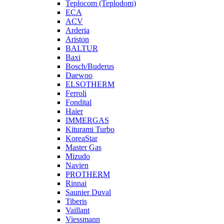
Teplocom (Teplodom)
ECA
ACV
Arderia
Ariston
BALTUR
Baxi
Bosch/Buderus
Daewoo
ELSOTHERM
Ferroli
Fondital
Haier
IMMERGAS
Kiturami Turbo
KoreaStar
Master Gas
Mizudo
Navien
PROTHERM
Rinnai
Saunier Duval
Tiberis
Vaillant
Viessmann