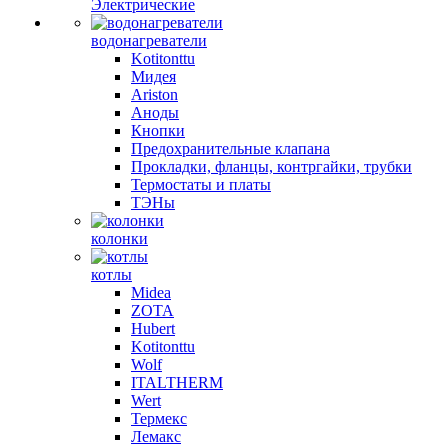
Электрические
водонагреватели
Kotitonttu
Мидея
Ariston
Аноды
Кнопки
Предохранительные клапана
Прокладки, фланцы, контргайки, трубки
Термостаты и платы
ТЭНы
колонки
котлы
Midea
ZOTA
Hubert
Kotitonttu
Wolf
ITALTHERM
Wert
Термекс
Лемакс