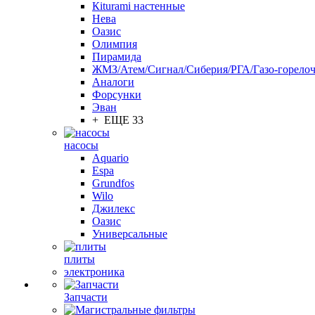
Кiturami настенные
Нева
Оазис
Олимпия
Пирамида
ЖМЗ/Атем/Сигнал/Сиберия/РГА/Газо-горелоч
Aналоги
Форсунки
Эван
+ ЕЩЕ 33
насосы
Aquario
Espa
Grundfos
Wilo
Джилекс
Оазис
Универсальные
плиты
электроника
Запчасти