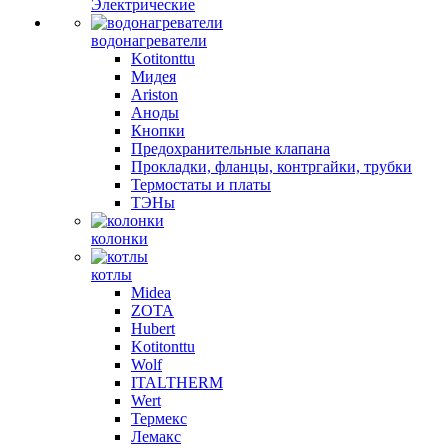
Электрические
водонагреватели
Kotitonttu
Мидея
Ariston
Аноды
Кнопки
Предохранительные клапана
Прокладки, фланцы, контргайки, трубки
Термостаты и платы
ТЭНы
колонки
котлы
Midea
ZOTA
Hubert
Kotitonttu
Wolf
ITALTHERM
Wert
Термекс
Лемакс