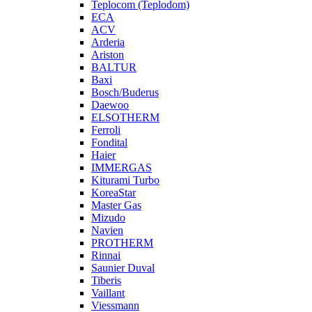
Teplocom (Teplodom)
ECA
ACV
Arderia
Ariston
BALTUR
Baxi
Bosch/Buderus
Daewoo
ELSOTHERM
Ferroli
Fondital
Haier
IMMERGAS
Kiturami Turbo
KoreaStar
Master Gas
Mizudo
Navien
PROTHERM
Rinnai
Saunier Duval
Tiberis
Vaillant
Viessmann