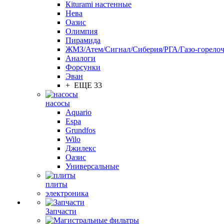
Кiturami настенные
Нева
Оазис
Олимпия
Пирамида
ЖМЗ/Атем/Сигнал/Сиберия/РГА/Газо-горелоч
Aналоги
Форсунки
Эван
+ ЕЩЕ 33
насосы
Aquario
Espa
Grundfos
Wilo
Джилекс
Оазис
Универсальные
плиты
электроника
Запчасти