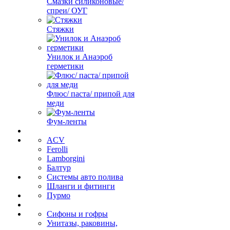
Смазки силиконовые/
спреи/ ОУГ
Стяжки
Унилок и Анаэроб
герметики
Флюс/ паста/ припой для
меди
Фум-ленты
ACV
Ferolli
Lamborgini
Балтур
Системы авто полива
Шланги и фитинги
Пурмо
Сифоны и гофры
Унитазы, раковины,