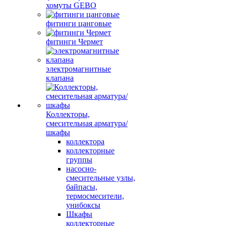
хомуты GEBO
фитинги цанговые
фитинги Чермет
электромагнитные
клапана
Коллекторы,
смесительная арматура/
шкафы
коллектора
коллекторные
группы
насосно-
смесительные узлы,
байпасы,
термосмесители,
унибоксы
Шкафы
коллекторные