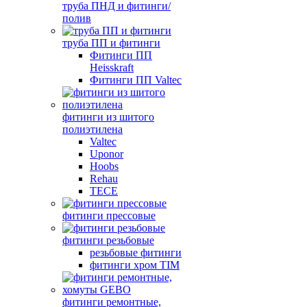
труба ПНД и фитинги/
полив
труба ПП и фитинги
Фитинги ПП
Heisskraft
Фитинги ПП Valtec
фитинги из шитого
полиэтилена
Valtec
Uponor
Hoobs
Rehau
TECE
фитинги прессовые
фитинги резьбовые
резьбовые фитинги
фитинги хром TIM
фитинги ремонтные,