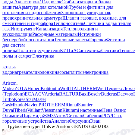
воды Аквасторож/ Гидролок
Стабилизаторы и блоки
защиты
Арматура для котельной
Трубы и фитинги для
отопления и водоснабжения
Запорно-регулирующая,
предохранительная арматура
Шланги газовые, водяные, для
смесителей и гидрофора
Теплоноситель
Счетчики воды/ тепла/
газа
Инструмент
Канализация
Теплоизоляция и
звукоизоляция
Расходные материалы
Источники
бесперебойного питания
Тепловые завесы
Горелки
Фитинги
для систем
полива
Полотенцесушители
КИПиА
Сантехника
Септики
Теплые
полы и самрег
Электрика
—
котлы
водонагреватели
колонки
насосы
плиты
электроника
—
Ariston
Midea
ZOTA
Hubert
Kotitonttu
Wolf
ITALTHERM
Wert
Термекс
Лема
(Teplodom)
ECA
ACV
Arderia
BALTUR
Baxi
Bosch/Buderus
Daewoo
Turbo
KoreaStar
Master
Gas
Mizudo
Navien
PROTHERM
Rinnai
Saunier
Duval
Tiberis
Vaillant
Viessmann
Кiturami настенные
Нева
Оазис
Олимпия
Пирамида
ЖМЗ/Атем/Сигнал/Сиберия/РГА/Газо-
горелочные устройства
Aналоги
Форсунки
Эван
—
Трубка вентури 115Kw Ariston GENUS 64202183