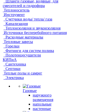
Шланги газовые, водяные, для
смесителей и гидрофора
Теплоноситель
Инструмент
Счетчики воды/ тепла/ газа
Канализация
Теплоизоляция и звукоизоляция
Источники бесперебойного питания
Расходные материалы
Тепловые завесы
Горелки
Фитинги для систем полива
Полотенцесушители
КИПиА
Сантехника
Септики
Теплые полы и самрег
Электрика
Газовые
наружного
размещения
напольные
настенные