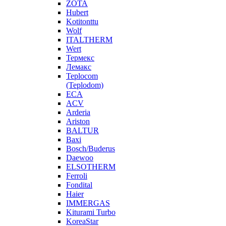
ZOTA
Hubert
Kotitonttu
Wolf
ITALTHERM
Wert
Термекс
Лемакс
Teplocom
(Teplodom)
ECA
ACV
Arderia
Ariston
BALTUR
Baxi
Bosch/Buderus
Daewoo
ELSOTHERM
Ferroli
Fondital
Haier
IMMERGAS
Kiturami Turbo
KoreaStar