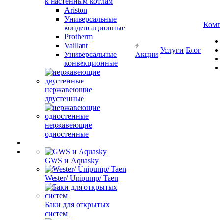
к настенным котлам
Ariston
Универсальные
Ком
конденсационные
Protherm
Vaillant
Услуги
Блог
Универсальные
Акции
конвекционные
нержавеющие
двустенные
нержавеющие
одностенные
GWS и Aquasky
Wester/ Unipump/ Taen
Баки для открытых
систем