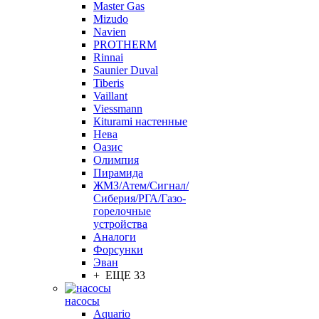
Master Gas
Mizudo
Navien
PROTHERM
Rinnai
Saunier Duval
Tiberis
Vaillant
Viessmann
Кiturami настенные
Нева
Оазис
Олимпия
Пирамида
ЖМЗ/Атем/Сигнал/
Сиберия/РГА/Газо-
горелочные
устройства
Aналоги
Форсунки
Эван
+ ЕЩЕ 33
насосы
Aquario