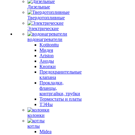
Дизельные
Твердотопливные
Электрические
водонагреватели
Kotitonttu
Мидея
Ariston
Аноды
Кнопки
Предохранительные
клапана
Прокладки,
фланцы,
контргайки, трубки
Термостаты и платы
ТЭНы
колонки
котлы
Midea