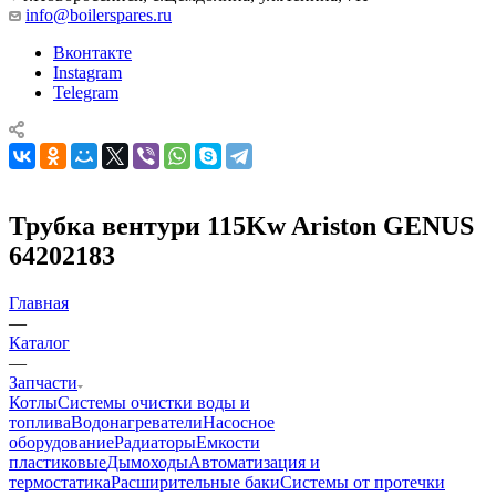
info@boilerspares.ru
Вконтакте
Instagram
Telegram
Трубка вентури 115Kw Ariston GENUS
64202183
Главная
—
Каталог
—
Запчасти
Котлы
Системы очистки воды и
топлива
Водонагреватели
Насосное
оборудование
Радиаторы
Емкости
пластиковые
Дымоходы
Автоматизация и
термостатика
Расширительные баки
Системы от протечки