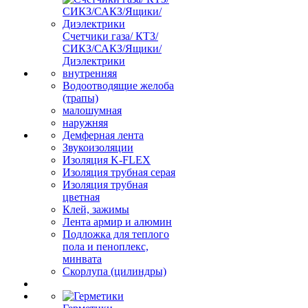
Счетчики газа/ КТЗ/
СИКЗ/САКЗ/Ящики/
Диэлектрики
внутренняя
Водоотводящие желоба
(трапы)
малошумная
наружняя
Демферная лента
Звукоизоляции
Изоляция K-FLEX
Изоляция трубная серая
Изоляция трубная
цветная
Клей, зажимы
Лента армир и алюмин
Подложка для теплого
пола и пеноплекс,
минвата
Скорлупа (цилиндры)