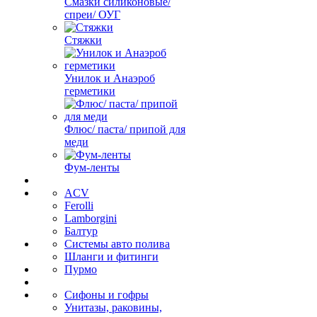
Смазки силиконовые/
спреи/ ОУГ
Стяжки
Унилок и Анаэроб
герметики
Флюс/ паста/ припой для
меди
Фум-ленты
ACV
Ferolli
Lamborgini
Балтур
Системы авто полива
Шланги и фитинги
Пурмо
Сифоны и гофры
Унитазы, раковины,