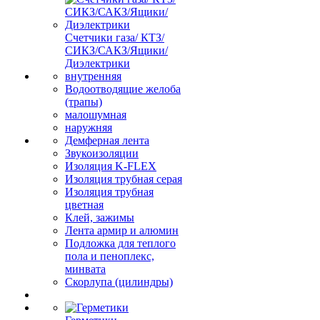
Счетчики газа/ КТЗ/
СИКЗ/САКЗ/Ящики/
Диэлектрики
внутренняя
Водоотводящие желоба
(трапы)
малошумная
наружняя
Демферная лента
Звукоизоляции
Изоляция K-FLEX
Изоляция трубная серая
Изоляция трубная
цветная
Клей, зажимы
Лента армир и алюмин
Подложка для теплого
пола и пеноплекс,
минвата
Скорлупа (цилиндры)