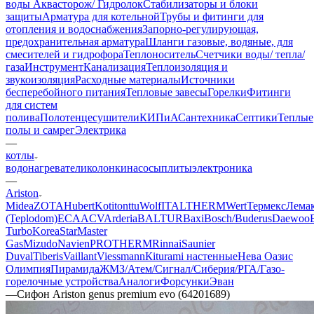
воды Аквасторож/ Гидролок
Стабилизаторы и блоки
защиты
Арматура для котельной
Трубы и фитинги для
отопления и водоснабжения
Запорно-регулирующая,
предохранительная арматура
Шланги газовые, водяные, для
смесителей и гидрофора
Теплоноситель
Счетчики воды/ тепла/
газа
Инструмент
Канализация
Теплоизоляция и
звукоизоляция
Расходные материалы
Источники
бесперебойного питания
Тепловые завесы
Горелки
Фитинги
для систем
полива
Полотенцесушители
КИПиА
Сантехника
Септики
Теплые
полы и самрег
Электрика
—
котлы
водонагреватели
колонки
насосы
плиты
электроника
—
Ariston
Midea
ZOTA
Hubert
Kotitonttu
Wolf
ITALTHERM
Wert
Термекс
Лема
(Teplodom)
ECA
ACV
Arderia
BALTUR
Baxi
Bosch/Buderus
Daewoo
Turbo
KoreaStar
Master
Gas
Mizudo
Navien
PROTHERM
Rinnai
Saunier
Duval
Tiberis
Vaillant
Viessmann
Кiturami настенные
Нева
Оазис
Олимпия
Пирамида
ЖМЗ/Атем/Сигнал/Сиберия/РГА/Газо-
горелочные устройства
Aналоги
Форсунки
Эван
—
Сифон Ariston genus premium evo (64201689)