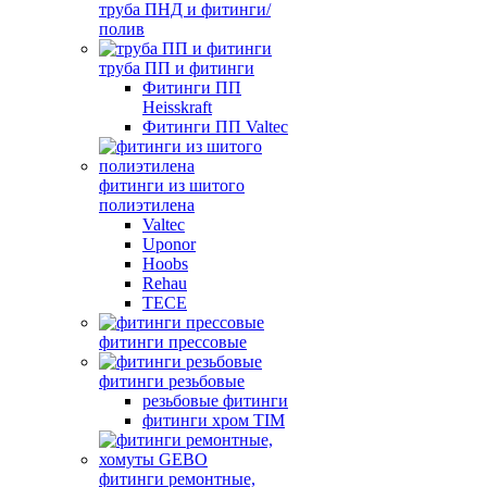
труба ПНД и фитинги/
полив
труба ПП и фитинги
Фитинги ПП
Heisskraft
Фитинги ПП Valtec
фитинги из шитого
полиэтилена
Valtec
Uponor
Hoobs
Rehau
TECE
фитинги прессовые
фитинги резьбовые
резьбовые фитинги
фитинги хром TIM
фитинги ремонтные,