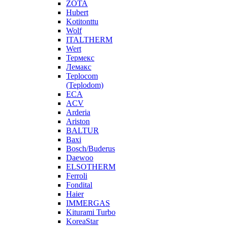
ZOTA
Hubert
Kotitonttu
Wolf
ITALTHERM
Wert
Термекс
Лемакс
Teplocom
(Teplodom)
ECA
ACV
Arderia
Ariston
BALTUR
Baxi
Bosch/Buderus
Daewoo
ELSOTHERM
Ferroli
Fondital
Haier
IMMERGAS
Kiturami Turbo
KoreaStar