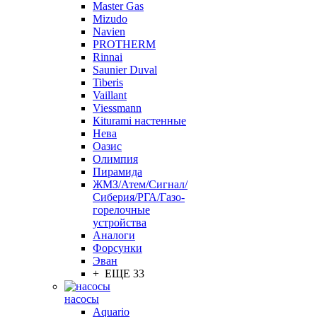
Master Gas
Mizudo
Navien
PROTHERM
Rinnai
Saunier Duval
Tiberis
Vaillant
Viessmann
Кiturami настенные
Нева
Оазис
Олимпия
Пирамида
ЖМЗ/Атем/Сигнал/
Сиберия/РГА/Газо-
горелочные
устройства
Aналоги
Форсунки
Эван
+ ЕЩЕ 33
насосы
Aquario