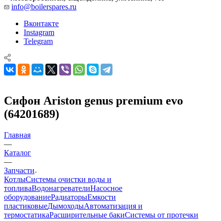
info@boilerspares.ru
Вконтакте
Instagram
Telegram
Сифон Ariston genus premium evo
(64201689)
Главная
—
Каталог
—
Запчасти
Котлы
Системы очистки воды и
топлива
Водонагреватели
Насосное
оборудование
Радиаторы
Емкости
пластиковые
Дымоходы
Автоматизация и
термостатика
Расширительные баки
Системы от протечки