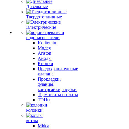
Дизельные
Твердотопливные
Электрические
водонагреватели
Kotitonttu
Мидея
Ariston
Аноды
Кнопки
Предохранительные
клапана
Прокладки,
фланцы,
контргайки, трубки
Термостаты и платы
ТЭНы
колонки
котлы
Midea