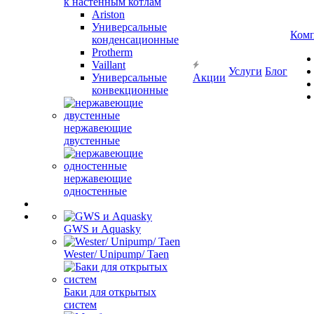
к настенным котлам
Ariston
Универсальные
Ком
конденсационные
Protherm
Vaillant
Услуги
Блог
Универсальные
Акции
конвекционные
нержавеющие
двустенные
нержавеющие
одностенные
GWS и Aquasky
Wester/ Unipump/ Taen
Баки для открытых
систем