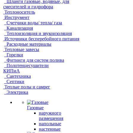
Шланги газовые, водяные, для
смесителей и гидрофора
Теплоноситель
Инструмент
Счетчики воды/ тепла/ газа
Канализация
Теплоизоляция и звукоизоляция
Источники бесперебойного питания
Расходные материалы
Тепловые завесы
Горелки
Фитинги для систем полива
Полотенцесушители
КИПиА
Сантехника
Септики
Теплые полы и самрег
Электрика
Газовые
наружного
размещения
напольные
настенные