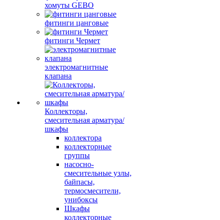
хомуты GEBO
фитинги цанговые
фитинги Чермет
электромагнитные
клапана
Коллекторы,
смесительная арматура/
шкафы
коллектора
коллекторные
группы
насосно-
смесительные узлы,
байпасы,
термосмесители,
унибоксы
Шкафы
коллекторные