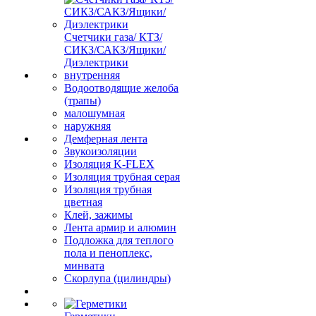
Счетчики газа/ КТЗ/
СИКЗ/САКЗ/Ящики/
Диэлектрики
внутренняя
Водоотводящие желоба
(трапы)
малошумная
наружняя
Демферная лента
Звукоизоляции
Изоляция K-FLEX
Изоляция трубная серая
Изоляция трубная
цветная
Клей, зажимы
Лента армир и алюмин
Подложка для теплого
пола и пеноплекс,
минвата
Скорлупа (цилиндры)