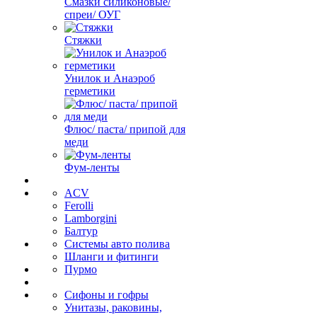
Смазки силиконовые/
спреи/ ОУГ
Стяжки
Унилок и Анаэроб
герметики
Флюс/ паста/ припой для
меди
Фум-ленты
ACV
Ferolli
Lamborgini
Балтур
Системы авто полива
Шланги и фитинги
Пурмо
Сифоны и гофры
Унитазы, раковины,