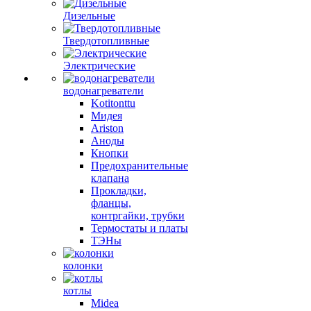
Дизельные
Твердотопливные
Электрические
водонагреватели
Kotitonttu
Мидея
Ariston
Аноды
Кнопки
Предохранительные
клапана
Прокладки,
фланцы,
контргайки, трубки
Термостаты и платы
ТЭНы
колонки
котлы
Midea