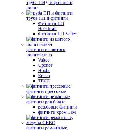
труба ПНД и фитинги/
полив
труба ПП и фитинги
Фитинги ПП
Heisskraft
Фитинги ПП Valtec
фитинги из шитого
полиэтилена
Valtec
Uponor
Hoobs
Rehau
TECE
фитинги прессовые
фитинги резьбовые
резьбовые фитинги
фитинги хром TIM
фитинги ремонтные,