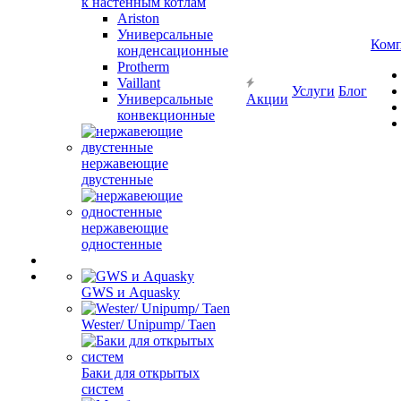
к настенным котлам
Ariston
Универсальные
Ком
конденсационные
Protherm
Vaillant
Услуги
Блог
Универсальные
Акции
конвекционные
нержавеющие
двустенные
нержавеющие
одностенные
GWS и Aquasky
Wester/ Unipump/ Taen
Баки для открытых
систем