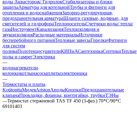
воды Аквасторож/ Гидролок
Стабилизаторы и блоки
защиты
Арматура для котельной
Трубы и фитинги для
отопления и водоснабжения
Запорно-регулирующая,
предохранительная арматура
Шланги газовые, водяные, для
смесителей и гидрофора
Теплоноситель
Счетчики воды/ тепла/
газа
Инструмент
Канализация
Теплоизоляция и
звукоизоляция
Расходные материалы
Источники
бесперебойного питания
Тепловые завесы
Горелки
Фитинги
для систем
полива
Полотенцесушители
КИПиА
Сантехника
Септики
Теплые
полы и самрег
Электрика
—
водонагреватели
колонки
котлы
насосы
плиты
электроника
—
Термостаты и платы
Kotitonttu
Мидея
Ariston
Аноды
Кнопки
Предохранительные
клапана
Прокладки, фланцы, контргайки, трубки
ТЭНы
—
Термостат стержневой TAS TF 450 (3-фаз.) 70*С/90*С
69101403