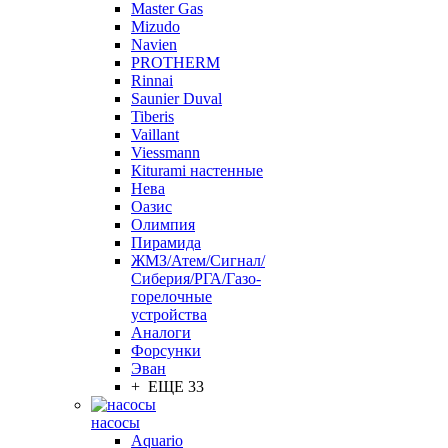
Master Gas
Mizudo
Navien
PROTHERM
Rinnai
Saunier Duval
Tiberis
Vaillant
Viessmann
Кiturami настенные
Нева
Оазис
Олимпия
Пирамида
ЖМЗ/Атем/Сигнал/
Сиберия/РГА/Газо-
горелочные
устройства
Aналоги
Форсунки
Эван
+ ЕЩЕ 33
насосы
Aquario