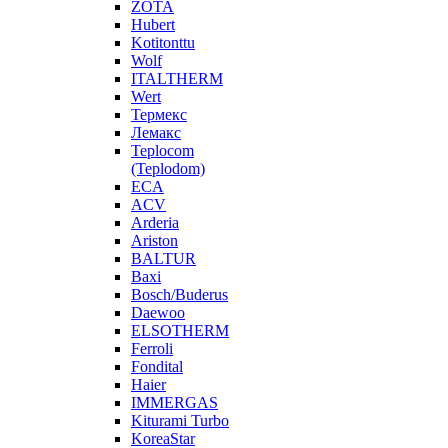
ZOTA
Hubert
Kotitonttu
Wolf
ITALTHERM
Wert
Термекс
Лемакс
Teplocom
(Teplodom)
ECA
ACV
Arderia
Ariston
BALTUR
Baxi
Bosch/Buderus
Daewoo
ELSOTHERM
Ferroli
Fondital
Haier
IMMERGAS
Kiturami Turbo
KoreaStar