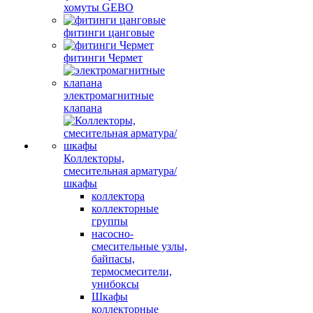
хомуты GEBO
фитинги цанговые
фитинги Чермет
электромагнитные
клапана
Коллекторы,
смесительная арматура/
шкафы
коллектора
коллекторные
группы
насосно-
смесительные узлы,
байпасы,
термосмесители,
унибоксы
Шкафы
коллекторные