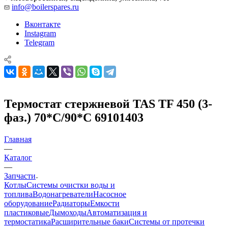
info@boilerspares.ru
Вконтакте
Instagram
Telegram
Термостат стержневой TAS TF 450 (3-
фаз.) 70*С/90*С 69101403
Главная
—
Каталог
—
Запчасти
Котлы
Системы очистки воды и
топлива
Водонагреватели
Насосное
оборудование
Радиаторы
Емкости
пластиковые
Дымоходы
Автоматизация и
термостатика
Расширительные баки
Системы от протечки