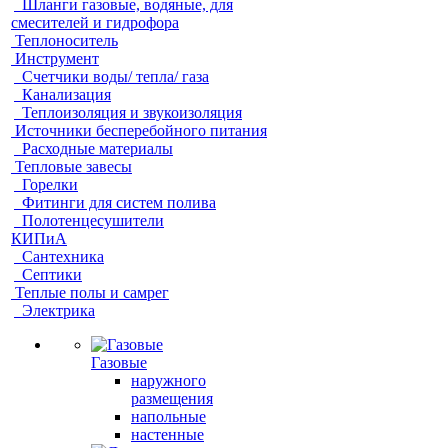
Шланги газовые, водяные, для
смесителей и гидрофора
Теплоноситель
Инструмент
Счетчики воды/ тепла/ газа
Канализация
Теплоизоляция и звукоизоляция
Источники бесперебойного питания
Расходные материалы
Тепловые завесы
Горелки
Фитинги для систем полива
Полотенцесушители
КИПиА
Сантехника
Септики
Теплые полы и самрег
Электрика
Газовые
наружного
размещения
напольные
настенные