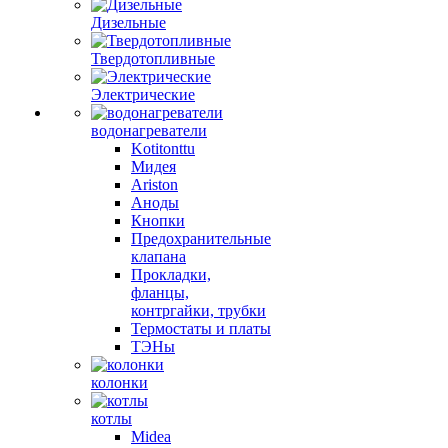
Дизельные
Твердотопливные
Электрические
водонагреватели
Kotitonttu
Мидея
Ariston
Аноды
Кнопки
Предохранительные
клапана
Прокладки,
фланцы,
контргайки, трубки
Термостаты и платы
ТЭНы
колонки
котлы
Midea