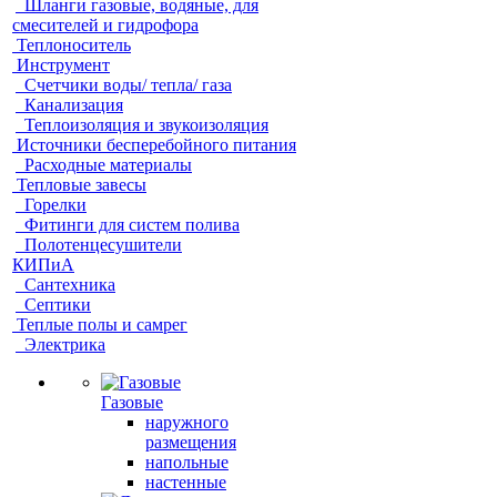
Шланги газовые, водяные, для
смесителей и гидрофора
Теплоноситель
Инструмент
Счетчики воды/ тепла/ газа
Канализация
Теплоизоляция и звукоизоляция
Источники бесперебойного питания
Расходные материалы
Тепловые завесы
Горелки
Фитинги для систем полива
Полотенцесушители
КИПиА
Сантехника
Септики
Теплые полы и самрег
Электрика
Газовые
наружного
размещения
напольные
настенные