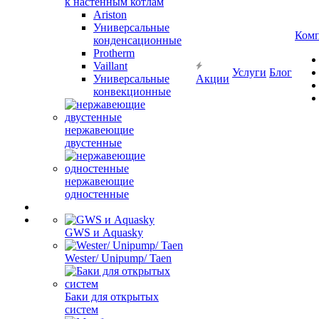
к настенным котлам
Ariston
Универсальные
Ком
конденсационные
Protherm
Vaillant
Услуги
Блог
Универсальные
Акции
конвекционные
нержавеющие
двустенные
нержавеющие
одностенные
GWS и Aquasky
Wester/ Unipump/ Taen
Баки для открытых
систем