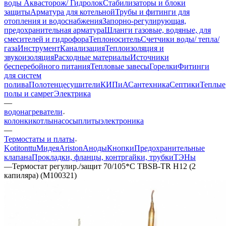
воды Аквасторож/ Гидролок
Стабилизаторы и блоки
защиты
Арматура для котельной
Трубы и фитинги для
отопления и водоснабжения
Запорно-регулирующая,
предохранительная арматура
Шланги газовые, водяные, для
смесителей и гидрофора
Теплоноситель
Счетчики воды/ тепла/
газа
Инструмент
Канализация
Теплоизоляция и
звукоизоляция
Расходные материалы
Источники
бесперебойного питания
Тепловые завесы
Горелки
Фитинги
для систем
полива
Полотенцесушители
КИПиА
Сантехника
Септики
Теплые
полы и самрег
Электрика
—
водонагреватели
колонки
котлы
насосы
плиты
электроника
—
Термостаты и платы
Kotitonttu
Мидея
Ariston
Аноды
Кнопки
Предохранительные
клапана
Прокладки, фланцы, контргайки, трубки
ТЭНы
—
Термостат регулир./защит 70/105*С TBSB-TR H12 (2
капиляра) (М100321)