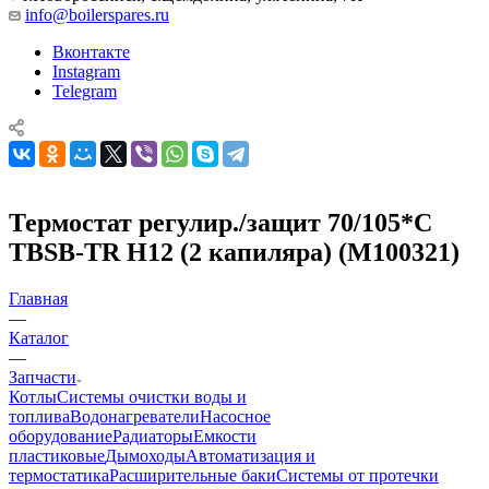
info@boilerspares.ru
Вконтакте
Instagram
Telegram
Термостат регулир./защит 70/105*С
TBSB-TR H12 (2 капиляра) (М100321)
Главная
—
Каталог
—
Запчасти
Котлы
Системы очистки воды и
топлива
Водонагреватели
Насосное
оборудование
Радиаторы
Емкости
пластиковые
Дымоходы
Автоматизация и
термостатика
Расширительные баки
Системы от протечки