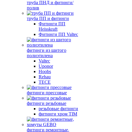
труба ПНД и фитинги/
полив
труба ПП и фитинги
Фитинги ПП
Heisskraft
Фитинги ПП Valtec
фитинги из шитого
полиэтилена
Valtec
Uponor
Hoobs
Rehau
TECE
фитинги прессовые
фитинги резьбовые
резьбовые фитинги
фитинги хром TIM
фитинги ремонтные,