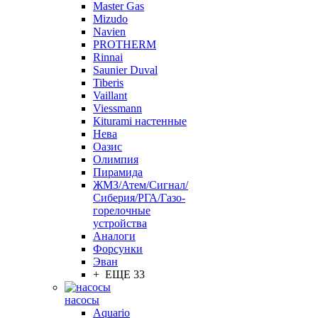
Master Gas
Mizudo
Navien
PROTHERM
Rinnai
Saunier Duval
Tiberis
Vaillant
Viessmann
Кiturami настенные
Нева
Оазис
Олимпия
Пирамида
ЖМЗ/Атем/Сигнал/
Сиберия/РГА/Газо-
горелочные
устройства
Aналоги
Форсунки
Эван
+ ЕЩЕ 33
насосы
Aquario