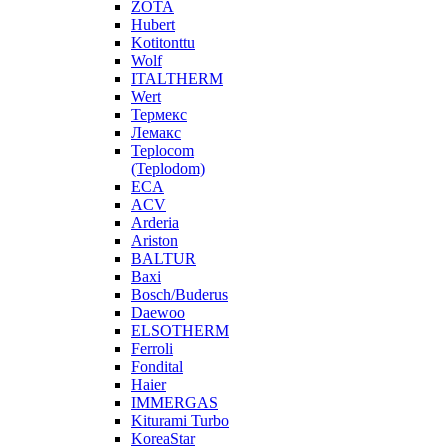
ZOTA
Hubert
Kotitonttu
Wolf
ITALTHERM
Wert
Термекс
Лемакс
Teplocom
(Teplodom)
ECA
ACV
Arderia
Ariston
BALTUR
Baxi
Bosch/Buderus
Daewoo
ELSOTHERM
Ferroli
Fondital
Haier
IMMERGAS
Kiturami Turbo
KoreaStar