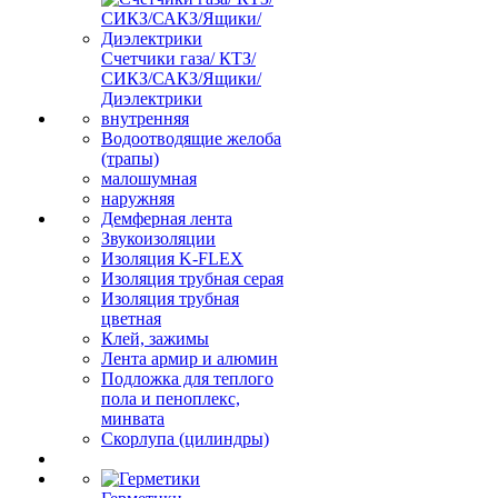
Счетчики газа/ КТЗ/
СИКЗ/САКЗ/Ящики/
Диэлектрики
внутренняя
Водоотводящие желоба
(трапы)
малошумная
наружняя
Демферная лента
Звукоизоляции
Изоляция K-FLEX
Изоляция трубная серая
Изоляция трубная
цветная
Клей, зажимы
Лента армир и алюмин
Подложка для теплого
пола и пеноплекс,
минвата
Скорлупа (цилиндры)