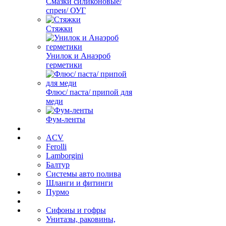
Смазки силиконовые/
спреи/ ОУГ
Стяжки
Унилок и Анаэроб
герметики
Флюс/ паста/ припой для
меди
Фум-ленты
ACV
Ferolli
Lamborgini
Балтур
Системы авто полива
Шланги и фитинги
Пурмо
Сифоны и гофры
Унитазы, раковины,