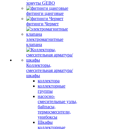
хомуты GEBO
фитинги цанговые
фитинги Чермет
электромагнитные
клапана
Коллекторы,
смесительная арматура/
шкафы
коллектора
коллекторные
группы
насосно-
смесительные узлы,
байпасы,
термосмесители,
унибоксы
Шкафы
коллекторные