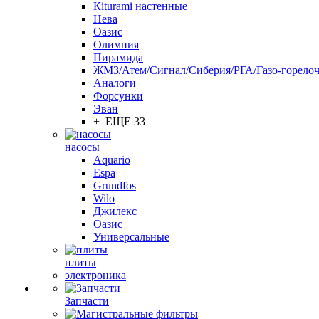
Кiturami настенные
Нева
Оазис
Олимпия
Пирамида
ЖМЗ/Атем/Сигнал/Сиберия/РГА/Газо-горелоч
Aналоги
Форсунки
Эван
+ ЕЩЕ 33
насосы
Aquario
Espa
Grundfos
Wilo
Джилекс
Оазис
Универсальные
плиты
электроника
Запчасти