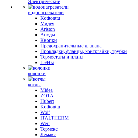
Электрические
водонагреватели
Kotitonttu
Мидея
Ariston
Аноды
Кнопки
Предохранительные клапана
Прокладки, фланцы, контргайки, трубки
Термостаты и платы
ТЭНы
колонки
котлы
Midea
ZOTA
Hubert
Kotitonttu
Wolf
ITALTHERM
Wert
Термекс
Лемакс