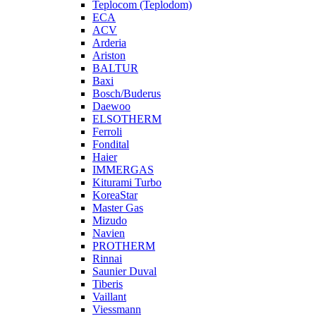
Teplocom (Teplodom)
ECA
ACV
Arderia
Ariston
BALTUR
Baxi
Bosch/Buderus
Daewoo
ELSOTHERM
Ferroli
Fondital
Haier
IMMERGAS
Kiturami Turbo
KoreaStar
Master Gas
Mizudo
Navien
PROTHERM
Rinnai
Saunier Duval
Tiberis
Vaillant
Viessmann