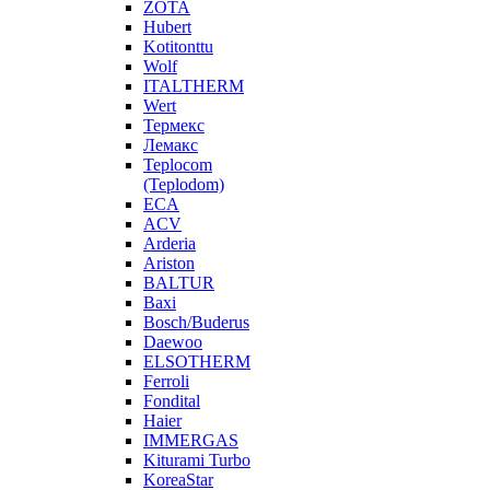
ZOTA
Hubert
Kotitonttu
Wolf
ITALTHERM
Wert
Термекс
Лемакс
Teplocom
(Teplodom)
ECA
ACV
Arderia
Ariston
BALTUR
Baxi
Bosch/Buderus
Daewoo
ELSOTHERM
Ferroli
Fondital
Haier
IMMERGAS
Kiturami Turbo
KoreaStar