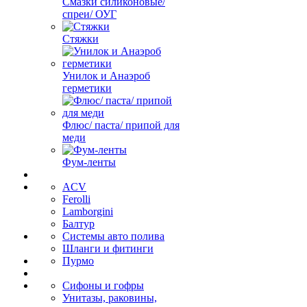
Смазки силиконовые/
спреи/ ОУГ
Стяжки
Унилок и Анаэроб
герметики
Флюс/ паста/ припой для
меди
Фум-ленты
ACV
Ferolli
Lamborgini
Балтур
Системы авто полива
Шланги и фитинги
Пурмо
Сифоны и гофры
Унитазы, раковины,