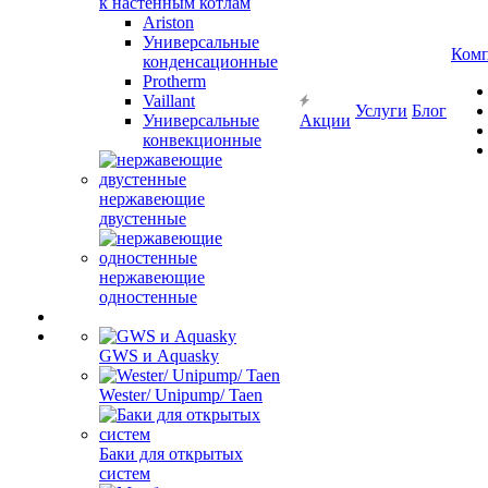
к настенным котлам
Ariston
Универсальные
Ком
конденсационные
Protherm
Vaillant
Услуги
Блог
Универсальные
Акции
конвекционные
нержавеющие
двустенные
нержавеющие
одностенные
GWS и Aquasky
Wester/ Unipump/ Taen
Баки для открытых
систем