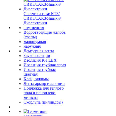
Счетчики газа/ КТЗ/
СИКЗ/САКЗ/Ящики/
Диэлектрики
внутренняя
Водоотводящие желоба
(трапы)
малошумная
наружняя
Демферная лента
Звукоизоляции
Изоляция K-FLEX
Изоляция трубная серая
Изоляция трубная
цветная
Клей, зажимы
Лента армир и алюмин
Подложка для теплого
пола и пеноплекс,
минвата
Скорлупа (цилиндры)