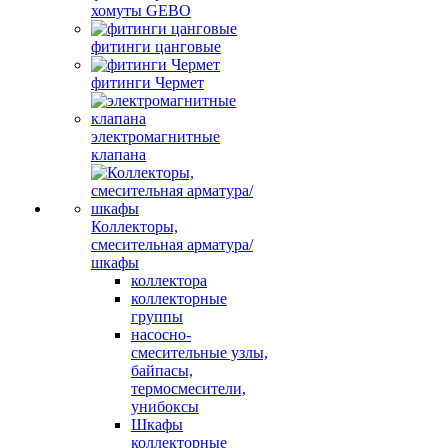
хомуты GEBO
фитинги цанговые
фитинги Чермет
электромагнитные
клапана
Коллекторы,
смесительная арматура/
шкафы
коллектора
коллекторные
группы
насосно-
смесительные узлы,
байпасы,
термосмесители,
унибоксы
Шкафы
коллекторные