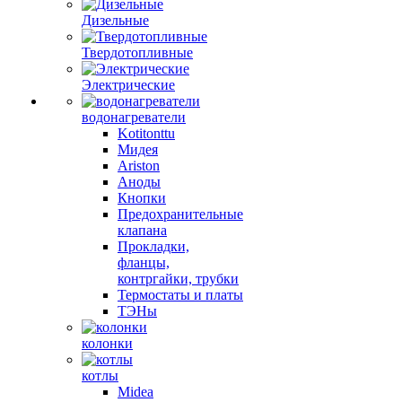
Дизельные
Твердотопливные
Электрические
водонагреватели
Kotitonttu
Мидея
Ariston
Аноды
Кнопки
Предохранительные
клапана
Прокладки,
фланцы,
контргайки, трубки
Термостаты и платы
ТЭНы
колонки
котлы
Midea