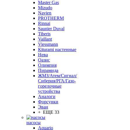
Master Gas
Mizudo
Navien
PROTHERM
Rinnai
Saunier Duval
Tiberis
Vaillant
Viessmann
Кiturami настенные
Нева
Оазис
Олимпия
Пирамида
ЖМЗ/Атем/Сигнал/
Сиберия/РГА/Газо-
горелочные
устройства
Aналоги
Форсунки
Эван
+ ЕЩЕ 33
насосы
Aquario