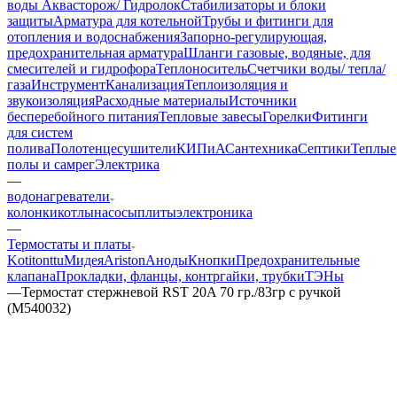
воды Аквасторож/ Гидролок
Стабилизаторы и блоки
защиты
Арматура для котельной
Трубы и фитинги для
отопления и водоснабжения
Запорно-регулирующая,
предохранительная арматура
Шланги газовые, водяные, для
смесителей и гидрофора
Теплоноситель
Счетчики воды/ тепла/
газа
Инструмент
Канализация
Теплоизоляция и
звукоизоляция
Расходные материалы
Источники
бесперебойного питания
Тепловые завесы
Горелки
Фитинги
для систем
полива
Полотенцесушители
КИПиА
Сантехника
Септики
Теплые
полы и самрег
Электрика
—
водонагреватели
колонки
котлы
насосы
плиты
электроника
—
Термостаты и платы
Kotitonttu
Мидея
Ariston
Аноды
Кнопки
Предохранительные
клапана
Прокладки, фланцы, контргайки, трубки
ТЭНы
—
Термостат стержневой RST 20A 70 гр./83гр с ручкой
(М540032)