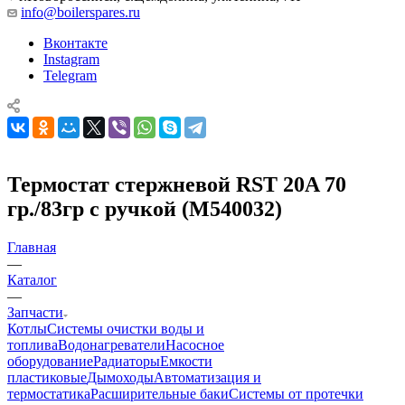
info@boilerspares.ru
Вконтакте
Instagram
Telegram
Термостат стержневой RST 20A 70
гр./83гр с ручкой (М540032)
Главная
—
Каталог
—
Запчасти
Котлы
Системы очистки воды и
топлива
Водонагреватели
Насосное
оборудование
Радиаторы
Емкости
пластиковые
Дымоходы
Автоматизация и
термостатика
Расширительные баки
Системы от протечки