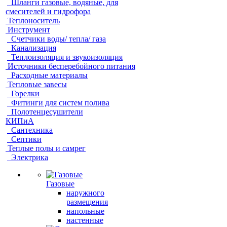
Шланги газовые, водяные, для
смесителей и гидрофора
Теплоноситель
Инструмент
Счетчики воды/ тепла/ газа
Канализация
Теплоизоляция и звукоизоляция
Источники бесперебойного питания
Расходные материалы
Тепловые завесы
Горелки
Фитинги для систем полива
Полотенцесушители
КИПиА
Сантехника
Септики
Теплые полы и самрег
Электрика
Газовые
наружного
размещения
напольные
настенные