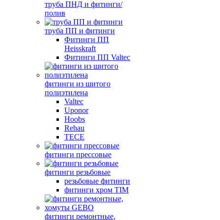
труба ПНД и фитинги/
полив
труба ПП и фитинги
Фитинги ПП
Heisskraft
Фитинги ПП Valtec
фитинги из шитого
полиэтилена
Valtec
Uponor
Hoobs
Rehau
TECE
фитинги прессовые
фитинги резьбовые
резьбовые фитинги
фитинги хром TIM
фитинги ремонтные,