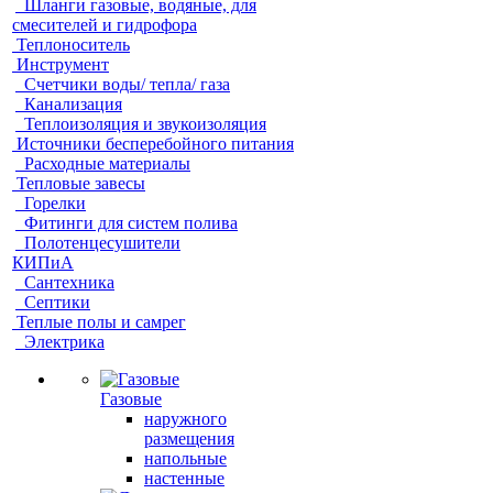
Шланги газовые, водяные, для
смесителей и гидрофора
Теплоноситель
Инструмент
Счетчики воды/ тепла/ газа
Канализация
Теплоизоляция и звукоизоляция
Источники бесперебойного питания
Расходные материалы
Тепловые завесы
Горелки
Фитинги для систем полива
Полотенцесушители
КИПиА
Сантехника
Септики
Теплые полы и самрег
Электрика
Газовые
наружного
размещения
напольные
настенные