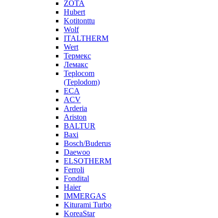
ZOTA
Hubert
Kotitonttu
Wolf
ITALTHERM
Wert
Термекс
Лемакс
Teplocom
(Teplodom)
ECA
ACV
Arderia
Ariston
BALTUR
Baxi
Bosch/Buderus
Daewoo
ELSOTHERM
Ferroli
Fondital
Haier
IMMERGAS
Kiturami Turbo
KoreaStar