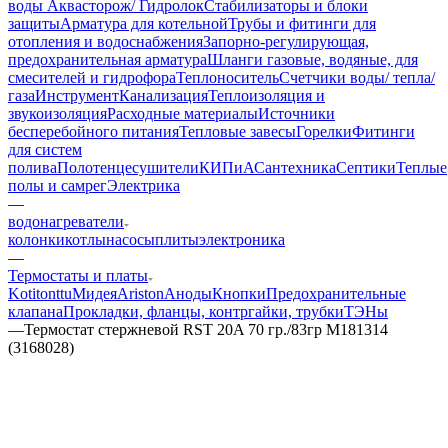
воды Аквасторож/ Гидролок
Стабилизаторы и блоки
защиты
Арматура для котельной
Трубы и фитинги для
отопления и водоснабжения
Запорно-регулирующая,
предохранительная арматура
Шланги газовые, водяные, для
смесителей и гидрофора
Теплоноситель
Счетчики воды/ тепла/
газа
Инструмент
Канализация
Теплоизоляция и
звукоизоляция
Расходные материалы
Источники
бесперебойного питания
Тепловые завесы
Горелки
Фитинги
для систем
полива
Полотенцесушители
КИПиА
Сантехника
Септики
Теплые
полы и самрег
Электрика
—
водонагреватели
колонки
котлы
насосы
плиты
электроника
—
Термостаты и платы
Kotitonttu
Мидея
Ariston
Аноды
Кнопки
Предохранительные
клапана
Прокладки, фланцы, контргайки, трубки
ТЭНы
—
Термостат стержневой RST 20A 70 гр./83гр М181314
(3168028)