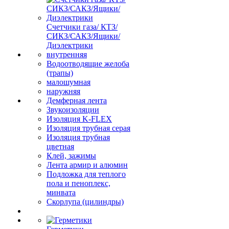
Счетчики газа/ КТЗ/
СИКЗ/САКЗ/Ящики/
Диэлектрики
внутренняя
Водоотводящие желоба
(трапы)
малошумная
наружняя
Демферная лента
Звукоизоляции
Изоляция K-FLEX
Изоляция трубная серая
Изоляция трубная
цветная
Клей, зажимы
Лента армир и алюмин
Подложка для теплого
пола и пеноплекс,
минвата
Скорлупа (цилиндры)