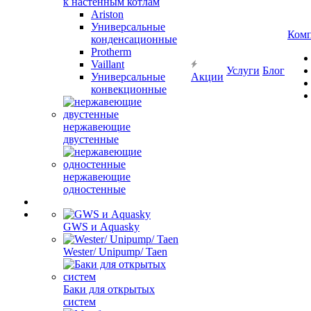
к настенным котлам
Ariston
Универсальные
Ком
конденсационные
Protherm
Vaillant
Услуги
Блог
Универсальные
Акции
конвекционные
нержавеющие
двустенные
нержавеющие
одностенные
GWS и Aquasky
Wester/ Unipump/ Taen
Баки для открытых
систем