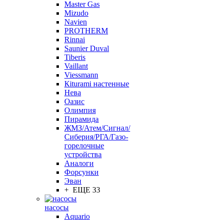
Master Gas
Mizudo
Navien
PROTHERM
Rinnai
Saunier Duval
Tiberis
Vaillant
Viessmann
Кiturami настенные
Нева
Оазис
Олимпия
Пирамида
ЖМЗ/Атем/Сигнал/
Сиберия/РГА/Газо-
горелочные
устройства
Aналоги
Форсунки
Эван
+ ЕЩЕ 33
насосы
Aquario