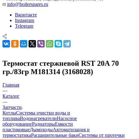
info@boilerspares.ru
Вконтакте
Instagram
Telegram
Термостат стержневой RST 20A 70
гр./83гр М181314 (3168028)
Главная
—
Каталог
—
Запчасти
Котлы
Системы очистки воды и
топлива
Водонагреватели
Насосное
оборудование
Радиаторы
Емкости
пластиковые
Дымоходы
Автоматизация и
термостатика
Расширительные баки
Системы от протечки