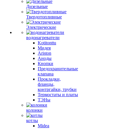
Дизельные
Твердотопливные
Электрические
водонагреватели
Kotitonttu
Мидея
Ariston
Аноды
Кнопки
Предохранительные
клапана
Прокладки,
фланцы,
контргайки, трубки
Термостаты и платы
ТЭНы
колонки
котлы
Midea