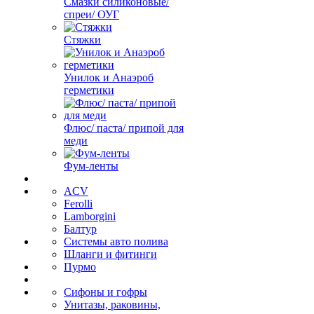
Смазки силиконовые/
спреи/ ОУГ
Стяжки
Унилок и Анаэроб
герметики
Флюс/ паста/ припой для
меди
Фум-ленты
ACV
Ferolli
Lamborgini
Балтур
Системы авто полива
Шланги и фитинги
Пурмо
Сифоны и гофры
Унитазы, раковины,