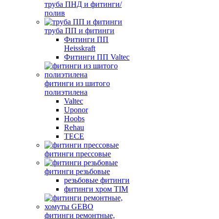
труба ПНД и фитинги/
полив
труба ПП и фитинги
Фитинги ПП
Heisskraft
Фитинги ПП Valtec
фитинги из шитого
полиэтилена
Valtec
Uponor
Hoobs
Rehau
TECE
фитинги прессовые
фитинги резьбовые
резьбовые фитинги
фитинги хром TIM
фитинги ремонтные,