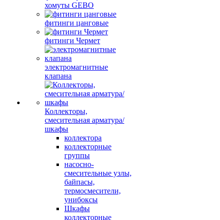
хомуты GEBO
фитинги цанговые
фитинги Чермет
электромагнитные
клапана
Коллекторы,
смесительная арматура/
шкафы
коллектора
коллекторные
группы
насосно-
смесительные узлы,
байпасы,
термосмесители,
унибоксы
Шкафы
коллекторные