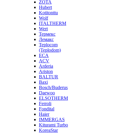
ZOTA
Hubert
Kotitonttu
Wolf
ITALTHERM
Wert
Термекс
Лемакс
Teplocom
(Teplodom)
ECA
ACV
Arderia
Ariston
BALTUR
Baxi
Bosch/Buderus
Daewoo
ELSOTHERM
Ferroli
Fondital
Haier
IMMERGAS
Kiturami Turbo
KoreaStar