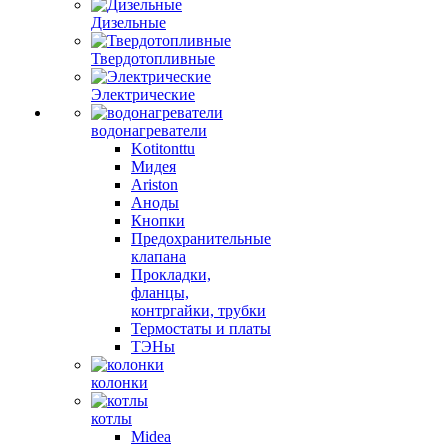
Дизельные
Твердотопливные
Электрические
водонагреватели
Kotitonttu
Мидея
Ariston
Аноды
Кнопки
Предохранительные
клапана
Прокладки,
фланцы,
контргайки, трубки
Термостаты и платы
ТЭНы
колонки
котлы
Midea