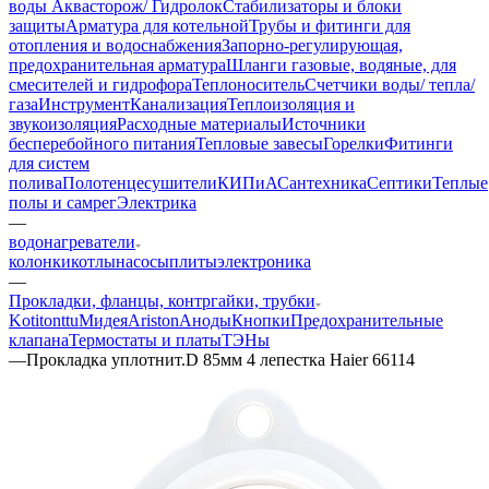
воды Аквасторож/ Гидролок
Стабилизаторы и блоки
защиты
Арматура для котельной
Трубы и фитинги для
отопления и водоснабжения
Запорно-регулирующая,
предохранительная арматура
Шланги газовые, водяные, для
смесителей и гидрофора
Теплоноситель
Счетчики воды/ тепла/
газа
Инструмент
Канализация
Теплоизоляция и
звукоизоляция
Расходные материалы
Источники
бесперебойного питания
Тепловые завесы
Горелки
Фитинги
для систем
полива
Полотенцесушители
КИПиА
Сантехника
Септики
Теплые
полы и самрег
Электрика
—
водонагреватели
колонки
котлы
насосы
плиты
электроника
—
Прокладки, фланцы, контргайки, трубки
Kotitonttu
Мидея
Ariston
Аноды
Кнопки
Предохранительные
клапана
Термостаты и платы
ТЭНы
—
Прокладка уплотнит.D 85мм 4 лепестка Haier 66114