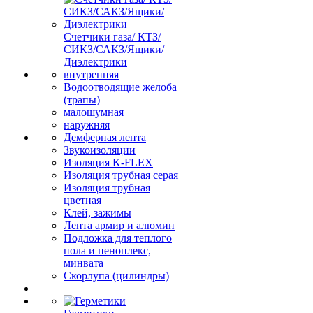
Счетчики газа/ КТЗ/
СИКЗ/САКЗ/Ящики/
Диэлектрики
внутренняя
Водоотводящие желоба
(трапы)
малошумная
наружняя
Демферная лента
Звукоизоляции
Изоляция K-FLEX
Изоляция трубная серая
Изоляция трубная
цветная
Клей, зажимы
Лента армир и алюмин
Подложка для теплого
пола и пеноплекс,
минвата
Скорлупа (цилиндры)