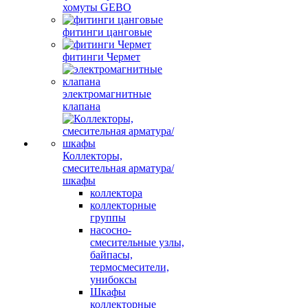
хомуты GEBO
фитинги цанговые
фитинги Чермет
электромагнитные
клапана
Коллекторы,
смесительная арматура/
шкафы
коллектора
коллекторные
группы
насосно-
смесительные узлы,
байпасы,
термосмесители,
унибоксы
Шкафы
коллекторные