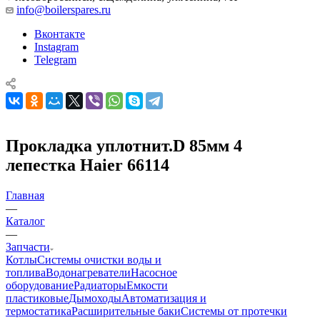
info@boilerspares.ru
Вконтакте
Instagram
Telegram
Прокладка уплотнит.D 85мм 4
лепестка Haier 66114
Главная
—
Каталог
—
Запчасти
Котлы
Системы очистки воды и
топлива
Водонагреватели
Насосное
оборудование
Радиаторы
Емкости
пластиковые
Дымоходы
Автоматизация и
термостатика
Расширительные баки
Системы от протечки