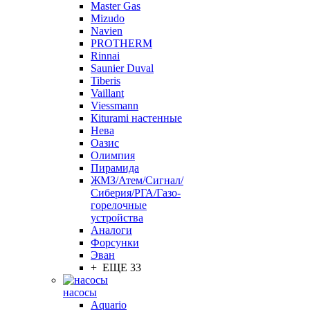
Master Gas
Mizudo
Navien
PROTHERM
Rinnai
Saunier Duval
Tiberis
Vaillant
Viessmann
Кiturami настенные
Нева
Оазис
Олимпия
Пирамида
ЖМЗ/Атем/Сигнал/
Сиберия/РГА/Газо-
горелочные
устройства
Aналоги
Форсунки
Эван
+ ЕЩЕ 33
насосы
Aquario