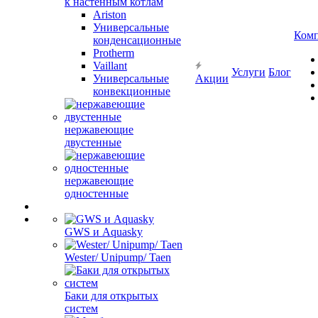
к настенным котлам
Ariston
Универсальные
Ком
конденсационные
Protherm
Vaillant
Услуги
Блог
Универсальные
Акции
конвекционные
нержавеющие
двустенные
нержавеющие
одностенные
GWS и Aquasky
Wester/ Unipump/ Taen
Баки для открытых
систем