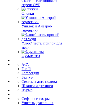
Смазки силиконовые/
спреи/ ОУГ
Стяжки
Унилок и Анаэроб
герметики
Флюс/ паста/ припой для
меди
Фум-ленты
ACV
Ferolli
Lamborgini
Балтур
Системы авто полива
Шланги и фитинги
Пурмо
Сифоны и гофры
Унитазы, раковины,