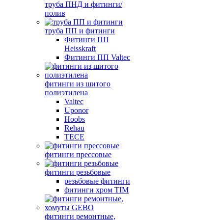
труба ПНД и фитинги/
полив
труба ПП и фитинги
Фитинги ПП
Heisskraft
Фитинги ПП Valtec
фитинги из шитого
полиэтилена
Valtec
Uponor
Hoobs
Rehau
TECE
фитинги прессовые
фитинги резьбовые
резьбовые фитинги
фитинги хром TIM
фитинги ремонтные,