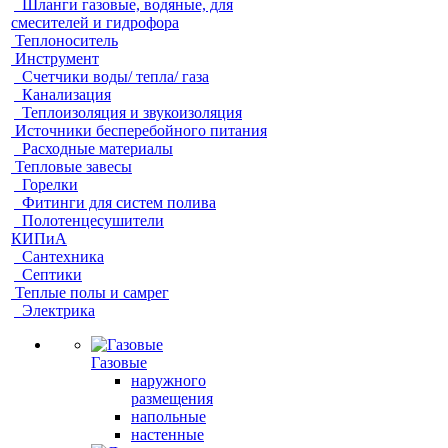
Шланги газовые, водяные, для
смесителей и гидрофора
Теплоноситель
Инструмент
Счетчики воды/ тепла/ газа
Канализация
Теплоизоляция и звукоизоляция
Источники бесперебойного питания
Расходные материалы
Тепловые завесы
Горелки
Фитинги для систем полива
Полотенцесушители
КИПиА
Сантехника
Септики
Теплые полы и самрег
Электрика
Газовые
наружного
размещения
напольные
настенные