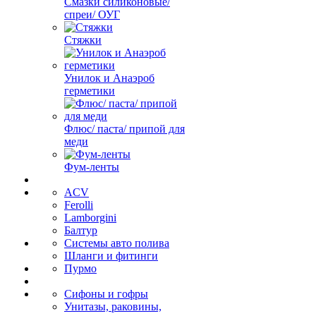
Смазки силиконовые/
спреи/ ОУГ
Стяжки
Унилок и Анаэроб
герметики
Флюс/ паста/ припой для
меди
Фум-ленты
ACV
Ferolli
Lamborgini
Балтур
Системы авто полива
Шланги и фитинги
Пурмо
Сифоны и гофры
Унитазы, раковины,