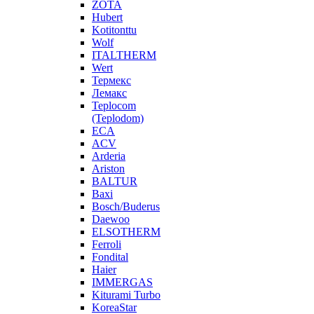
ZOTA
Hubert
Kotitonttu
Wolf
ITALTHERM
Wert
Термекс
Лемакс
Teplocom
(Teplodom)
ECA
ACV
Arderia
Ariston
BALTUR
Baxi
Bosch/Buderus
Daewoo
ELSOTHERM
Ferroli
Fondital
Haier
IMMERGAS
Kiturami Turbo
KoreaStar