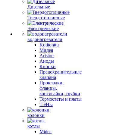
Дизельные
Твердотопливные
Электрические
водонагреватели
Kotitonttu
Мидея
Ariston
Аноды
Кнопки
Предохранительные
клапана
Прокладки,
фланцы,
контргайки, трубки
Термостаты и платы
ТЭНы
колонки
котлы
Midea