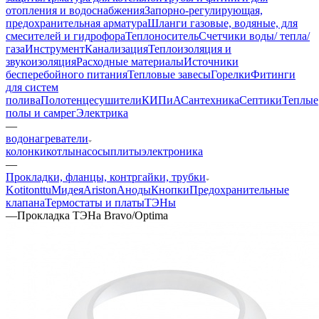
отопления и водоснабжения
Запорно-регулирующая,
предохранительная арматура
Шланги газовые, водяные, для
смесителей и гидрофора
Теплоноситель
Счетчики воды/ тепла/
газа
Инструмент
Канализация
Теплоизоляция и
звукоизоляция
Расходные материалы
Источники
бесперебойного питания
Тепловые завесы
Горелки
Фитинги
для систем
полива
Полотенцесушители
КИПиА
Сантехника
Септики
Теплые
полы и самрег
Электрика
—
водонагреватели
колонки
котлы
насосы
плиты
электроника
—
Прокладки, фланцы, контргайки, трубки
Kotitonttu
Мидея
Ariston
Аноды
Кнопки
Предохранительные
клапана
Термостаты и платы
ТЭНы
—
Прокладка ТЭНа Bravo/Optima