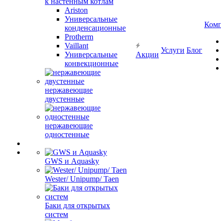
к настенным котлам
Ariston
Универсальные
Ком
конденсационные
Protherm
Vaillant
Услуги
Блог
Универсальные
Акции
конвекционные
нержавеющие
двустенные
нержавеющие
одностенные
GWS и Aquasky
Wester/ Unipump/ Taen
Баки для открытых
систем