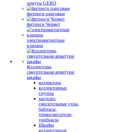
хомуты GEBO
фитинги цанговые
фитинги Чермет
электромагнитные
клапана
Коллекторы,
смесительная арматура/
шкафы
коллектора
коллекторные
группы
насосно-
смесительные узлы,
байпасы,
термосмесители,
унибоксы
Шкафы
коллекторные