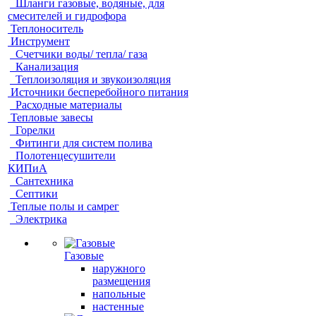
Шланги газовые, водяные, для
смесителей и гидрофора
Теплоноситель
Инструмент
Счетчики воды/ тепла/ газа
Канализация
Теплоизоляция и звукоизоляция
Источники бесперебойного питания
Расходные материалы
Тепловые завесы
Горелки
Фитинги для систем полива
Полотенцесушители
КИПиА
Сантехника
Септики
Теплые полы и самрег
Электрика
Газовые
наружного
размещения
напольные
настенные