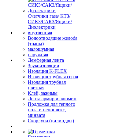
Счетчики газа/ КТЗ/
СИКЗ/САКЗ/Ящики/
Диэлектрики
внутренняя
Водоотводящие желоба
(трапы)
малошумная
наружняя
Демферная лента
Звукоизоляции
Изоляция K-FLEX
Изоляция трубная серая
Изоляция трубная
цветная
Клей, зажимы
Лента армир и алюмин
Подложка для теплого
пола и пеноплекс,
минвата
Скорлупа (цилиндры)