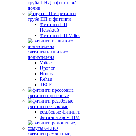
труба ПНД и фитинги/
полив
труба ПП и фитинги
Фитинги ПП
Heisskraft
Фитинги ПП Valtec
фитинги из шитого
полиэтилена
Valtec
Uponor
Hoobs
Rehau
TECE
фитинги прессовые
фитинги резьбовые
резьбовые фитинги
фитинги хром TIM
фитинги ремонтные,