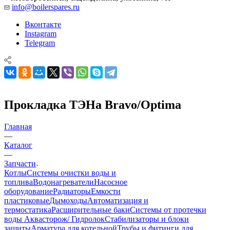
info@boilerspares.ru
Вконтакте
Instagram
Telegram
Прокладка ТЭНа Bravo/Optima
Главная
—
Каталог
—
Запчасти
Котлы
Системы очистки воды и
топлива
Водонагреватели
Насосное
оборудование
Радиаторы
Емкости
пластиковые
Дымоходы
Автоматизация и
термостатика
Расширительные баки
Системы от протечки
воды Аквасторож/ Гидролок
Стабилизаторы и блоки
защиты
Арматура для котельной
Трубы и фитинги для