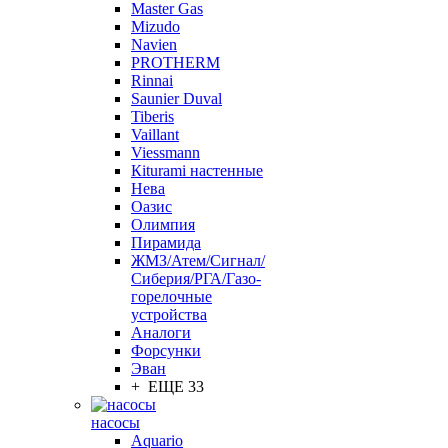
Master Gas
Mizudo
Navien
PROTHERM
Rinnai
Saunier Duval
Tiberis
Vaillant
Viessmann
Кiturami настенные
Нева
Оазис
Олимпия
Пирамида
ЖМЗ/Атем/Сигнал/
Сиберия/РГА/Газо-
горелочные
устройства
Aналоги
Форсунки
Эван
+ ЕЩЕ 33
насосы
Aquario