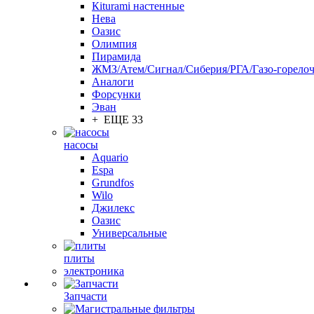
Кiturami настенные
Нева
Оазис
Олимпия
Пирамида
ЖМЗ/Атем/Сигнал/Сиберия/РГА/Газо-горелоч
Aналоги
Форсунки
Эван
+ ЕЩЕ 33
насосы
Aquario
Espa
Grundfos
Wilo
Джилекс
Оазис
Универсальные
плиты
электроника
Запчасти