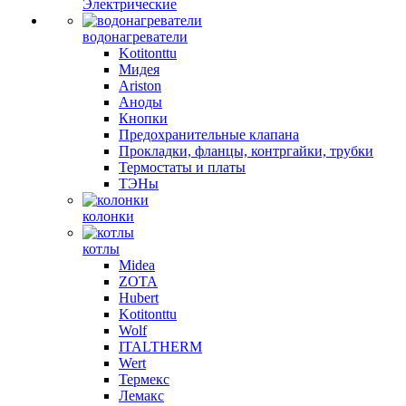
Электрические
водонагреватели
Kotitonttu
Мидея
Ariston
Аноды
Кнопки
Предохранительные клапана
Прокладки, фланцы, контргайки, трубки
Термостаты и платы
ТЭНы
колонки
котлы
Midea
ZOTA
Hubert
Kotitonttu
Wolf
ITALTHERM
Wert
Термекс
Лемакс