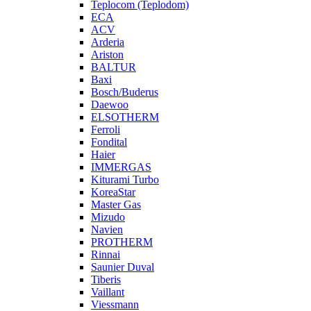
Teplocom (Teplodom)
ECA
ACV
Arderia
Ariston
BALTUR
Baxi
Bosch/Buderus
Daewoo
ELSOTHERM
Ferroli
Fondital
Haier
IMMERGAS
Kiturami Turbo
KoreaStar
Master Gas
Mizudo
Navien
PROTHERM
Rinnai
Saunier Duval
Tiberis
Vaillant
Viessmann