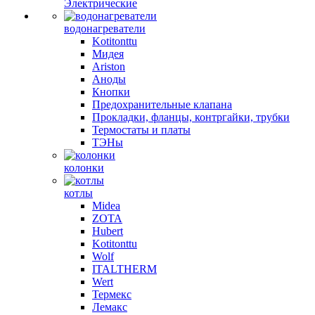
Электрические
водонагреватели
Kotitonttu
Мидея
Ariston
Аноды
Кнопки
Предохранительные клапана
Прокладки, фланцы, контргайки, трубки
Термостаты и платы
ТЭНы
колонки
котлы
Midea
ZOTA
Hubert
Kotitonttu
Wolf
ITALTHERM
Wert
Термекс
Лемакс