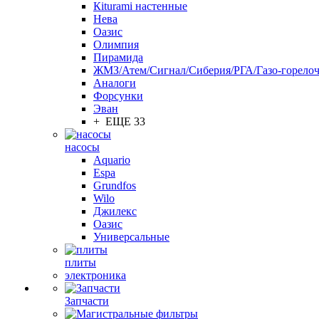
Кiturami настенные
Нева
Оазис
Олимпия
Пирамида
ЖМЗ/Атем/Сигнал/Сиберия/РГА/Газо-горелоч
Aналоги
Форсунки
Эван
+ ЕЩЕ 33
насосы
Aquario
Espa
Grundfos
Wilo
Джилекс
Оазис
Универсальные
плиты
электроника
Запчасти