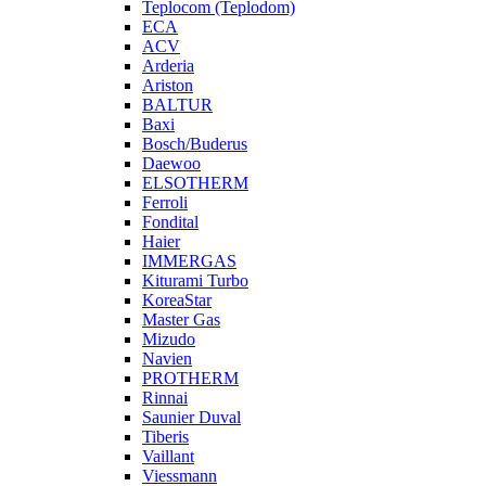
Teplocom (Teplodom)
ECA
ACV
Arderia
Ariston
BALTUR
Baxi
Bosch/Buderus
Daewoo
ELSOTHERM
Ferroli
Fondital
Haier
IMMERGAS
Kiturami Turbo
KoreaStar
Master Gas
Mizudo
Navien
PROTHERM
Rinnai
Saunier Duval
Tiberis
Vaillant
Viessmann