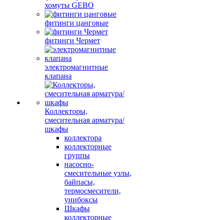
хомуты GEBO
фитинги цанговые
фитинги Чермет
электромагнитные
клапана
Коллекторы,
смесительная арматура/
шкафы
коллектора
коллекторные
группы
насосно-
смесительные узлы,
байпасы,
термосмесители,
унибоксы
Шкафы
коллекторные