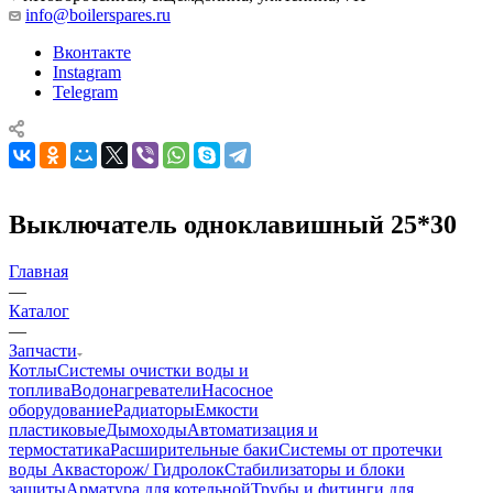
info@boilerspares.ru
Вконтакте
Instagram
Telegram
Выключатель одноклавишный 25*30
Главная
—
Каталог
—
Запчасти
Котлы
Системы очистки воды и
топлива
Водонагреватели
Насосное
оборудование
Радиаторы
Емкости
пластиковые
Дымоходы
Автоматизация и
термостатика
Расширительные баки
Системы от протечки
воды Аквасторож/ Гидролок
Стабилизаторы и блоки
защиты
Арматура для котельной
Трубы и фитинги для