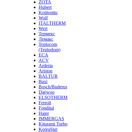
ZOTA
Hubert
Kotitonttu
Wolf
ITALTHERM
Wert
Термекс
Лемакс
Teplocom
(Teplodom)
ECA
ACV
Arderia
Ariston
BALTUR
Baxi
Bosch/Buderus
Daewoo
ELSOTHERM
Ferroli
Fondital
Haier
IMMERGAS
Kiturami Turbo
KoreaStar