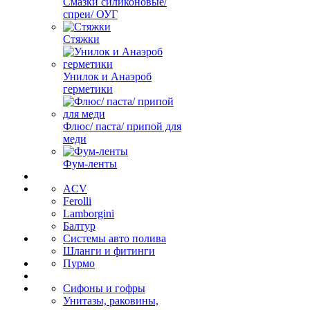
Смазки силиконовые/
спреи/ ОУГ
Стяжки
Унилок и Анаэроб
герметики
Флюс/ паста/ припой для
меди
Фум-ленты
ACV
Ferolli
Lamborgini
Балтур
Системы авто полива
Шланги и фитинги
Пурмо
Сифоны и гофры
Унитазы, раковины,