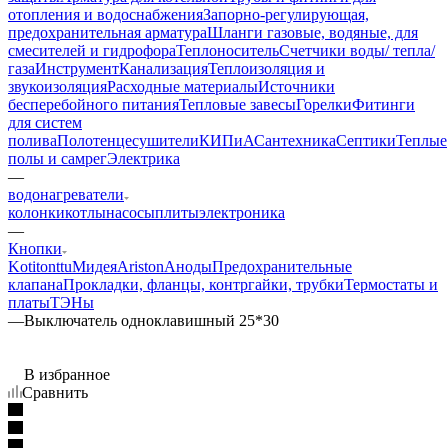
отопления и водоснабжения
Запорно-регулирующая,
предохранительная арматура
Шланги газовые, водяные, для
смесителей и гидрофора
Теплоноситель
Счетчики воды/ тепла/
газа
Инструмент
Канализация
Теплоизоляция и
звукоизоляция
Расходные материалы
Источники
бесперебойного питания
Тепловые завесы
Горелки
Фитинги
для систем
полива
Полотенцесушители
КИПиА
Сантехника
Септики
Теплые
полы и самрег
Электрика
—
водонагреватели
колонки
котлы
насосы
плиты
электроника
—
Кнопки
Kotitonttu
Мидея
Ariston
Аноды
Предохранительные
клапана
Прокладки, фланцы, контргайки, трубки
Термостаты и
платы
ТЭНы
—
Выключатель одноклавишный 25*30
В избранное
Сравнить