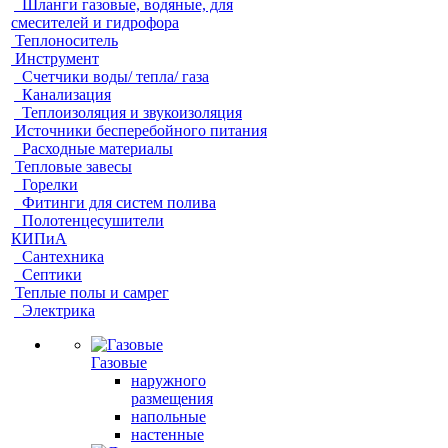
Шланги газовые, водяные, для
смесителей и гидрофора
Теплоноситель
Инструмент
Счетчики воды/ тепла/ газа
Канализация
Теплоизоляция и звукоизоляция
Источники бесперебойного питания
Расходные материалы
Тепловые завесы
Горелки
Фитинги для систем полива
Полотенцесушители
КИПиА
Сантехника
Септики
Теплые полы и самрег
Электрика
Газовые
наружного
размещения
напольные
настенные