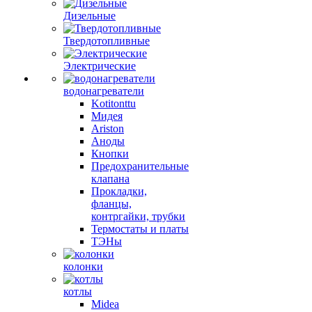
Дизельные
Твердотопливные
Электрические
водонагреватели
Kotitonttu
Мидея
Ariston
Аноды
Кнопки
Предохранительные
клапана
Прокладки,
фланцы,
контргайки, трубки
Термостаты и платы
ТЭНы
колонки
котлы
Midea