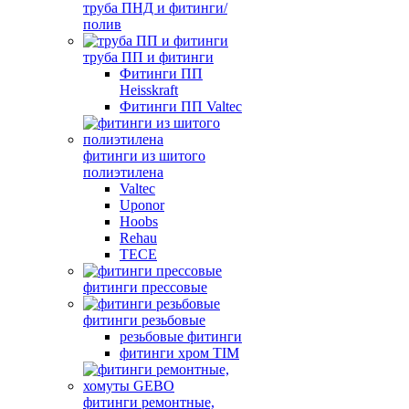
труба ПНД и фитинги/
полив
труба ПП и фитинги
Фитинги ПП
Heisskraft
Фитинги ПП Valtec
фитинги из шитого
полиэтилена
Valtec
Uponor
Hoobs
Rehau
TECE
фитинги прессовые
фитинги резьбовые
резьбовые фитинги
фитинги хром TIM
фитинги ремонтные,