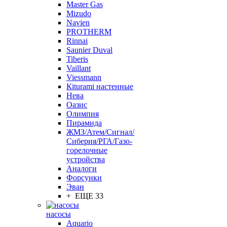
Master Gas
Mizudo
Navien
PROTHERM
Rinnai
Saunier Duval
Tiberis
Vaillant
Viessmann
Кiturami настенные
Нева
Оазис
Олимпия
Пирамида
ЖМЗ/Атем/Сигнал/
Сиберия/РГА/Газо-
горелочные
устройства
Aналоги
Форсунки
Эван
+ ЕЩЕ 33
насосы
Aquario