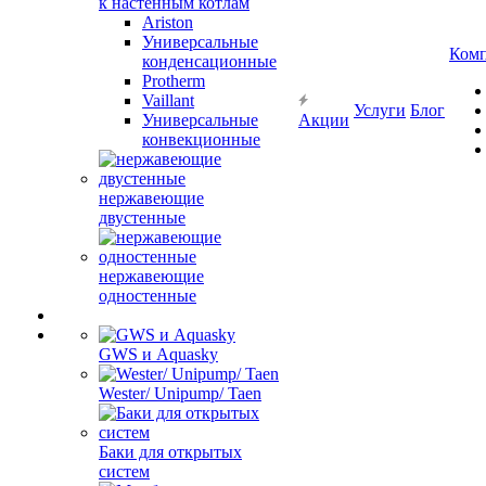
к настенным котлам
Ariston
Универсальные
Ком
конденсационные
Protherm
Vaillant
Услуги
Блог
Универсальные
Акции
конвекционные
нержавеющие
двустенные
нержавеющие
одностенные
GWS и Aquasky
Wester/ Unipump/ Taen
Баки для открытых
систем