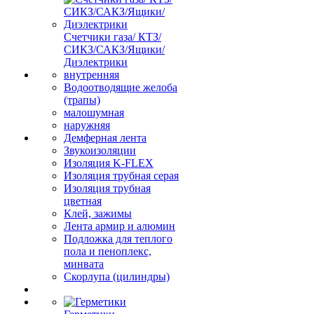
Счетчики газа/ КТЗ/
СИКЗ/САКЗ/Ящики/
Диэлектрики
внутренняя
Водоотводящие желоба
(трапы)
малошумная
наружняя
Демферная лента
Звукоизоляции
Изоляция K-FLEX
Изоляция трубная серая
Изоляция трубная
цветная
Клей, зажимы
Лента армир и алюмин
Подложка для теплого
пола и пеноплекс,
минвата
Скорлупа (цилиндры)