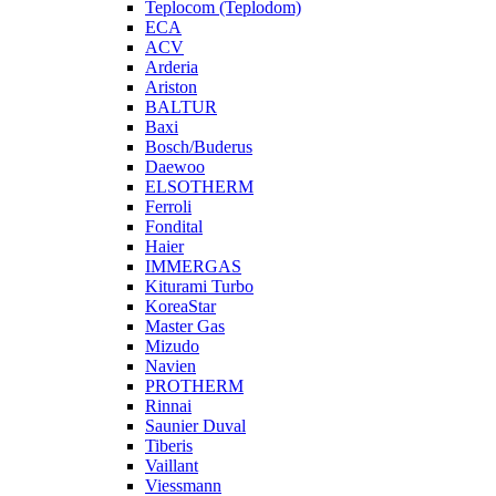
Teplocom (Teplodom)
ECA
ACV
Arderia
Ariston
BALTUR
Baxi
Bosch/Buderus
Daewoo
ELSOTHERM
Ferroli
Fondital
Haier
IMMERGAS
Kiturami Turbo
KoreaStar
Master Gas
Mizudo
Navien
PROTHERM
Rinnai
Saunier Duval
Tiberis
Vaillant
Viessmann