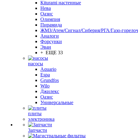
Кiturami настенные
Нева
Оазис
Олимпия
Пирамида
ЖМЗ/Атем/Сигнал/Сиберия/РГА/Газо-горелоч
Aналоги
Форсунки
Эван
+ ЕЩЕ 33
насосы
Aquario
Espa
Grundfos
Wilo
Джилекс
Оазис
Универсальные
плиты
электроника
Запчасти