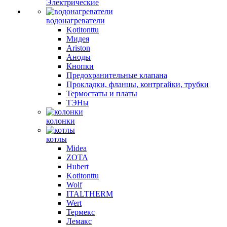
Электрические
водонагреватели
Kotitonttu
Мидея
Ariston
Аноды
Кнопки
Предохранительные клапана
Прокладки, фланцы, контргайки, трубки
Термостаты и платы
ТЭНы
колонки
котлы
Midea
ZOTA
Hubert
Kotitonttu
Wolf
ITALTHERM
Wert
Термекс
Лемакс