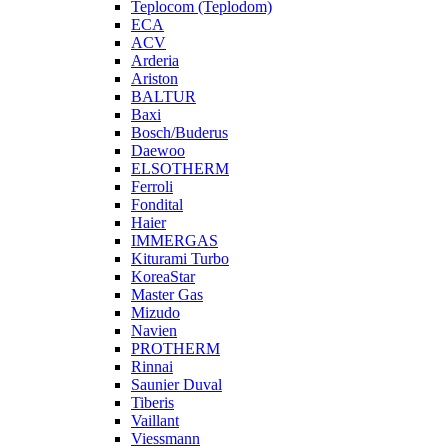
Teplocom (Teplodom)
ECA
ACV
Arderia
Ariston
BALTUR
Baxi
Bosch/Buderus
Daewoo
ELSOTHERM
Ferroli
Fondital
Haier
IMMERGAS
Kiturami Turbo
KoreaStar
Master Gas
Mizudo
Navien
PROTHERM
Rinnai
Saunier Duval
Tiberis
Vaillant
Viessmann