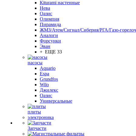
Кiturami настенные
Нева
Оазис
Олимпия
Пирамида
ЖМЗ/Атем/Сигнал/Сиберия/РГА/Газо-горелоч
Aналоги
Форсунки
Эван
+ ЕЩЕ 33
насосы
Aquario
Espa
Grundfos
Wilo
Джилекс
Оазис
Универсальные
плиты
электроника
Запчасти