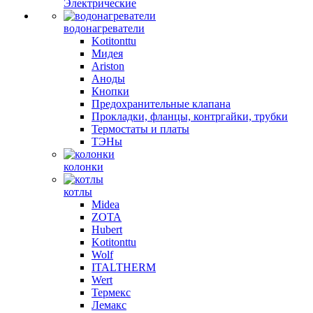
Электрические
водонагреватели
Kotitonttu
Мидея
Ariston
Аноды
Кнопки
Предохранительные клапана
Прокладки, фланцы, контргайки, трубки
Термостаты и платы
ТЭНы
колонки
котлы
Midea
ZOTA
Hubert
Kotitonttu
Wolf
ITALTHERM
Wert
Термекс
Лемакс