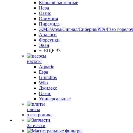
Кiturami настенные
Нева
Оазис
Олимпия
Пирамида
ЖМЗ/Атем/Сигнал/Сиберия/РГА/Газо-горелоч
Aналоги
Форсунки
Эван
+ ЕЩЕ 33
насосы
Aquario
Espa
Grundfos
Wilo
Джилекс
Оазис
Универсальные
плиты
электроника
Запчасти