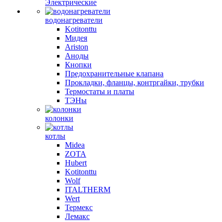
Электрические
водонагреватели
Kotitonttu
Мидея
Ariston
Аноды
Кнопки
Предохранительные клапана
Прокладки, фланцы, контргайки, трубки
Термостаты и платы
ТЭНы
колонки
котлы
Midea
ZOTA
Hubert
Kotitonttu
Wolf
ITALTHERM
Wert
Термекс
Лемакс