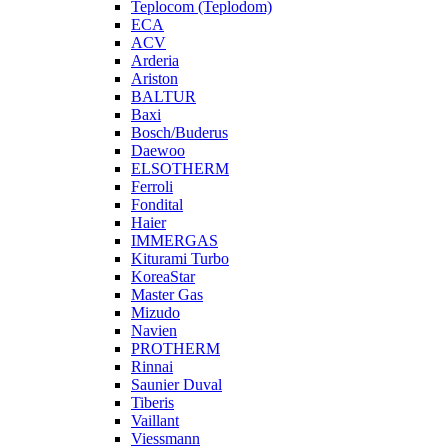
Teplocom (Teplodom)
ECA
ACV
Arderia
Ariston
BALTUR
Baxi
Bosch/Buderus
Daewoo
ELSOTHERM
Ferroli
Fondital
Haier
IMMERGAS
Kiturami Turbo
KoreaStar
Master Gas
Mizudo
Navien
PROTHERM
Rinnai
Saunier Duval
Tiberis
Vaillant
Viessmann