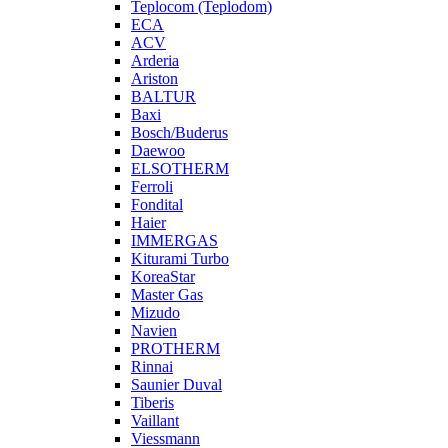
Teplocom (Teplodom)
ECA
ACV
Arderia
Ariston
BALTUR
Baxi
Bosch/Buderus
Daewoo
ELSOTHERM
Ferroli
Fondital
Haier
IMMERGAS
Kiturami Turbo
KoreaStar
Master Gas
Mizudo
Navien
PROTHERM
Rinnai
Saunier Duval
Tiberis
Vaillant
Viessmann