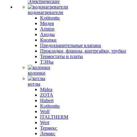
Электрические
водонагреватели
Kotitonttu
Мидея
Ariston
Аноды
Кнопки
Предохранительные клапана
Прокладки, фланцы, контргайки, трубки
Термостаты и платы
ТЭНы
колонки
котлы
Midea
ZOTA
Hubert
Kotitonttu
Wolf
ITALTHERM
Wert
Термекс
Лемакс