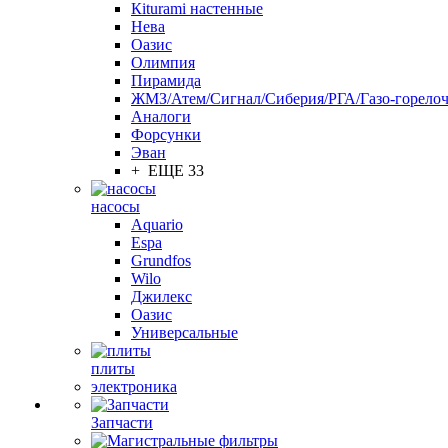
Кiturami настенные
Нева
Оазис
Олимпия
Пирамида
ЖМЗ/Атем/Сигнал/Сиберия/РГА/Газо-горелоч
Aналоги
Форсунки
Эван
+ ЕЩЕ 33
насосы
Aquario
Espa
Grundfos
Wilo
Джилекс
Оазис
Универсальные
плиты
электроника
Запчасти