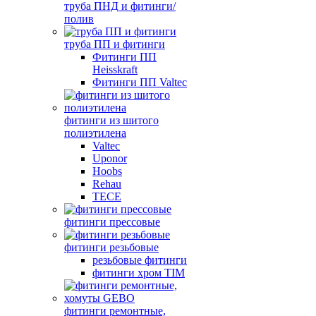
труба ПНД и фитинги/
полив
труба ПП и фитинги
Фитинги ПП
Heisskraft
Фитинги ПП Valtec
фитинги из шитого
полиэтилена
Valtec
Uponor
Hoobs
Rehau
TECE
фитинги прессовые
фитинги резьбовые
резьбовые фитинги
фитинги хром TIM
фитинги ремонтные,