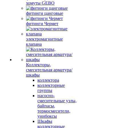
хомуты GEBO
фитинги цанговые
фитинги Чермет
электромагнитные
клапана
Коллекторы,
смесительная арматура/
шкафы
коллектора
коллекторные
группы
насосно-
смесительные узлы,
байпасы,
термосмесители,
унибоксы
Шкафы
коллекторные