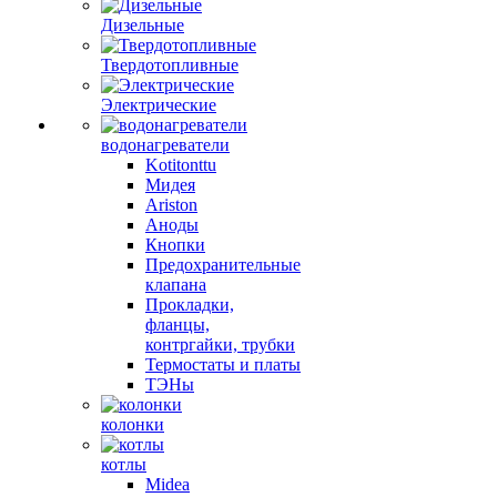
Дизельные
Твердотопливные
Электрические
водонагреватели
Kotitonttu
Мидея
Ariston
Аноды
Кнопки
Предохранительные
клапана
Прокладки,
фланцы,
контргайки, трубки
Термостаты и платы
ТЭНы
колонки
котлы
Midea