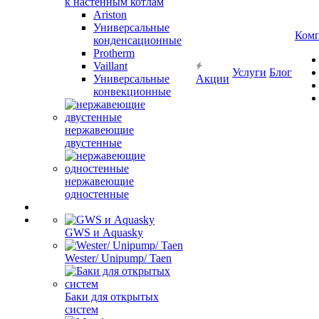
к настенным котлам
Ariston
Универсальные
Ком
конденсационные
Protherm
Vaillant
Услуги
Блог
Универсальные
Акции
конвекционные
нержавеющие
двустенные
нержавеющие
одностенные
GWS и Aquasky
Wester/ Unipump/ Taen
Баки для открытых
систем