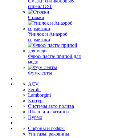
Смазки силиконовые/
спреи/ ОУГ
Стяжки
Унилок и Анаэроб
герметики
Флюс/ паста/ припой для
меди
Фум-ленты
ACV
Ferolli
Lamborgini
Балтур
Системы авто полива
Шланги и фитинги
Пурмо
Сифоны и гофры
Унитазы, раковины,