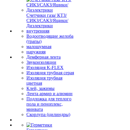
Счетчики газа/ КТЗ/
СИКЗ/САКЗ/Ящики/
Диэлектрики
внутренняя
Водоотводящие желоба
(трапы)
малошумная
наружняя
Демферная лента
Звукоизоляции
Изоляция K-FLEX
Изоляция трубная серая
Изоляция трубная
цветная
Клей, зажимы
Лента армир и алюмин
Подложка для теплого
пола и пеноплекс,
минвата
Скорлупа (цилиндры)