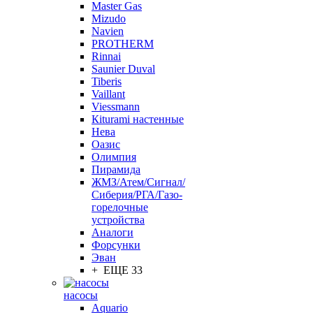
Master Gas
Mizudo
Navien
PROTHERM
Rinnai
Saunier Duval
Tiberis
Vaillant
Viessmann
Кiturami настенные
Нева
Оазис
Олимпия
Пирамида
ЖМЗ/Атем/Сигнал/
Сиберия/РГА/Газо-
горелочные
устройства
Aналоги
Форсунки
Эван
+ ЕЩЕ 33
насосы
Aquario