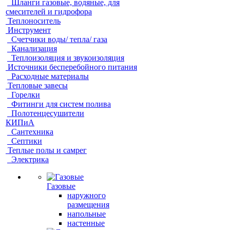
Шланги газовые, водяные, для
смесителей и гидрофора
Теплоноситель
Инструмент
Счетчики воды/ тепла/ газа
Канализация
Теплоизоляция и звукоизоляция
Источники бесперебойного питания
Расходные материалы
Тепловые завесы
Горелки
Фитинги для систем полива
Полотенцесушители
КИПиА
Сантехника
Септики
Теплые полы и самрег
Электрика
Газовые
наружного
размещения
напольные
настенные