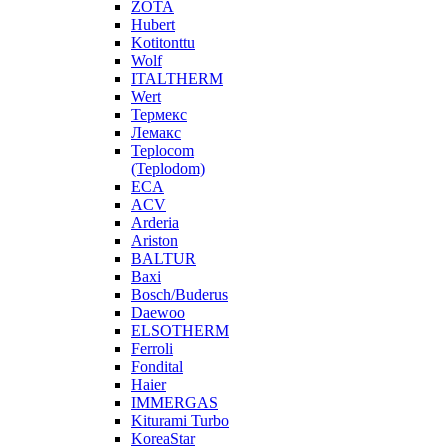
ZOTA
Hubert
Kotitonttu
Wolf
ITALTHERM
Wert
Термекс
Лемакс
Teplocom
(Teplodom)
ECA
ACV
Arderia
Ariston
BALTUR
Baxi
Bosch/Buderus
Daewoo
ELSOTHERM
Ferroli
Fondital
Haier
IMMERGAS
Kiturami Turbo
KoreaStar