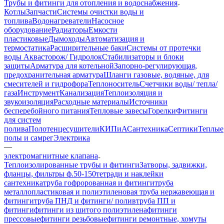
Трубы и фитинги для отопления и водоснабжения
Котлы
Запчасти
Системы очистки воды и
топлива
Водонагреватели
Насосное
оборудование
Радиаторы
Емкости
пластиковые
Дымоходы
Автоматизация и
термостатика
Расширительные баки
Системы от протечки
воды Аквасторож/ Гидролок
Стабилизаторы и блоки
защиты
Арматура для котельной
Запорно-регулирующая,
предохранительная арматура
Шланги газовые, водяные, для
смесителей и гидрофора
Теплоноситель
Счетчики воды/ тепла/
газа
Инструмент
Канализация
Теплоизоляция и
звукоизоляция
Расходные материалы
Источники
бесперебойного питания
Тепловые завесы
Горелки
Фитинги
для систем
полива
Полотенцесушители
КИПиА
Сантехника
Септики
Теплые
полы и самрег
Электрика
—
электромагнитные клапана
Теплоизолированные трубы и фитинги
Затворы, задвижки,
фланцы, фильтры ф.50-150
тетради и наклейки
сантехника
труба гофророванная и фитинги
труба
металлопластиковая и полиэтиленовая
труба нержавеющая и
фитинги
труба ПНД и фитинги/ полив
труба ПП и
фитинги
фитинги из шитого полиэтилена
фитинги
прессовые
фитинги резьбовые
фитинги ремонтные, хомуты