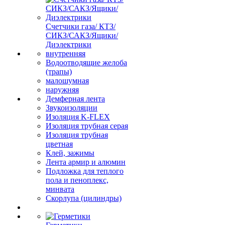
Счетчики газа/ КТЗ/
СИКЗ/САКЗ/Ящики/
Диэлектрики
внутренняя
Водоотводящие желоба
(трапы)
малошумная
наружняя
Демферная лента
Звукоизоляции
Изоляция K-FLEX
Изоляция трубная серая
Изоляция трубная
цветная
Клей, зажимы
Лента армир и алюмин
Подложка для теплого
пола и пеноплекс,
минвата
Скорлупа (цилиндры)