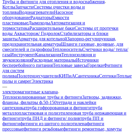
Трубы и фитинги для отопления и водоснабжения
Котлы
Запчасти
Системы очистки воды и
топлива
Водонагреватели
Насосное
оборудование
Радиаторы
Емкости
пластиковые
Дымоходы
Автоматизация и
термостатика
Расширительные баки
Системы от протечки
воды Аквасторож/ Гидролок
Стабилизаторы и блоки
защиты
Арматура для котельной
Запорно-регулирующая,
предохранительная арматура
Шланги газовые, водяные, для
смесителей и гидрофора
Теплоноситель
Счетчики воды/ тепла/
газа
Инструмент
Канализация
Теплоизоляция и
звукоизоляция
Расходные материалы
Источники
бесперебойного питания
Тепловые завесы
Горелки
Фитинги
для систем
полива
Полотенцесушители
КИПиА
Сантехника
Септики
Теплые
полы и самрег
Электрика
—
электромагнитные клапана
Теплоизолированные трубы и фитинги
Затворы, задвижки,
фланцы, фильтры ф.50-150
тетради и наклейки
сантехника
труба гофророванная и фитинги
труба
металлопластиковая и полиэтиленовая
труба нержавеющая и
фитинги
труба ПНД и фитинги/ полив
труба ПП и
фитинги
фитинги из шитого полиэтилена
фитинги
прессовые
фитинги резьбовые
фитинги ремонтные, хомуты