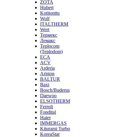
ZOTA
Hubert
Kotitonttu
Wolf
ITALTHERM
Wert
Термекс
Лемакс
Teplocom
(Teplodom)
ECA
ACV
Arderia
Ariston
BALTUR
Baxi
Bosch/Buderus
Daewoo
ELSOTHERM
Ferroli
Fondital
Haier
IMMERGAS
Kiturami Turbo
KoreaStar