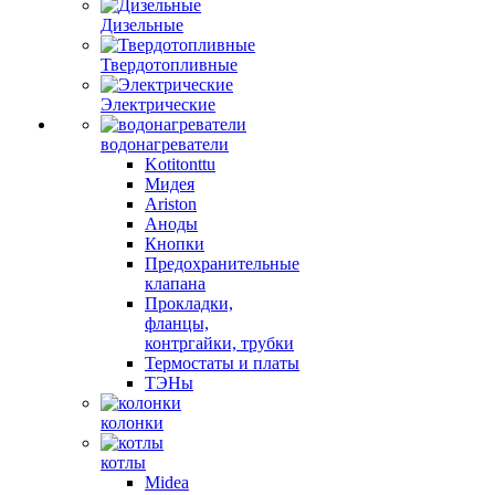
Дизельные
Твердотопливные
Электрические
водонагреватели
Kotitonttu
Мидея
Ariston
Аноды
Кнопки
Предохранительные
клапана
Прокладки,
фланцы,
контргайки, трубки
Термостаты и платы
ТЭНы
колонки
котлы
Midea