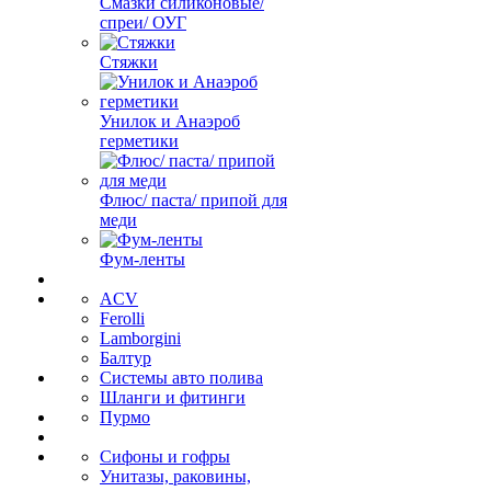
Смазки силиконовые/
спреи/ ОУГ
Стяжки
Унилок и Анаэроб
герметики
Флюс/ паста/ припой для
меди
Фум-ленты
ACV
Ferolli
Lamborgini
Балтур
Системы авто полива
Шланги и фитинги
Пурмо
Сифоны и гофры
Унитазы, раковины,