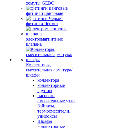
хомуты GEBO
фитинги цанговые
фитинги Чермет
электромагнитные
клапана
Коллекторы,
смесительная арматура/
шкафы
коллектора
коллекторные
группы
насосно-
смесительные узлы,
байпасы,
термосмесители,
унибоксы
Шкафы
коллекторные