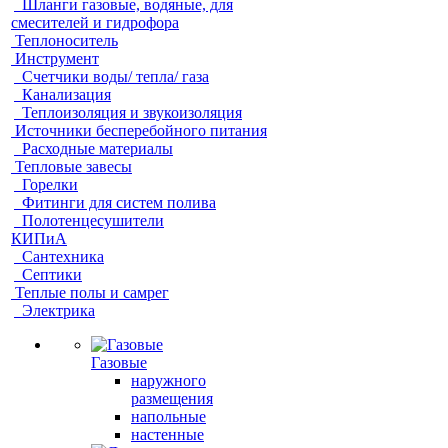
Шланги газовые, водяные, для
смесителей и гидрофора
Теплоноситель
Инструмент
Счетчики воды/ тепла/ газа
Канализация
Теплоизоляция и звукоизоляция
Источники бесперебойного питания
Расходные материалы
Тепловые завесы
Горелки
Фитинги для систем полива
Полотенцесушители
КИПиА
Сантехника
Септики
Теплые полы и самрег
Электрика
Газовые
наружного
размещения
напольные
настенные