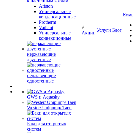
к настенным котлам
Ariston
Универсальные
Ком
конденсационные
Protherm
Vaillant
Услуги
Блог
Универсальные
Акции
конвекционные
нержавеющие
двустенные
нержавеющие
одностенные
GWS и Aquasky
Wester/ Unipump/ Taen
Баки для открытых
систем