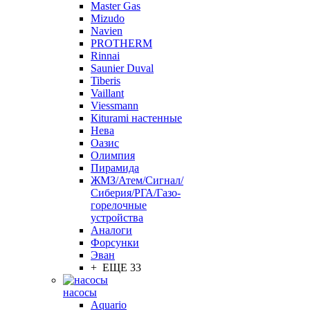
Master Gas
Mizudo
Navien
PROTHERM
Rinnai
Saunier Duval
Tiberis
Vaillant
Viessmann
Кiturami настенные
Нева
Оазис
Олимпия
Пирамида
ЖМЗ/Атем/Сигнал/
Сиберия/РГА/Газо-
горелочные
устройства
Aналоги
Форсунки
Эван
+ ЕЩЕ 33
насосы
Aquario