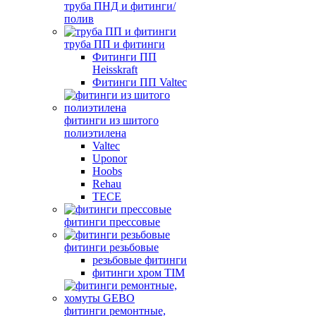
труба ПНД и фитинги/
полив
труба ПП и фитинги
Фитинги ПП
Heisskraft
Фитинги ПП Valtec
фитинги из шитого
полиэтилена
Valtec
Uponor
Hoobs
Rehau
TECE
фитинги прессовые
фитинги резьбовые
резьбовые фитинги
фитинги хром TIM
фитинги ремонтные,