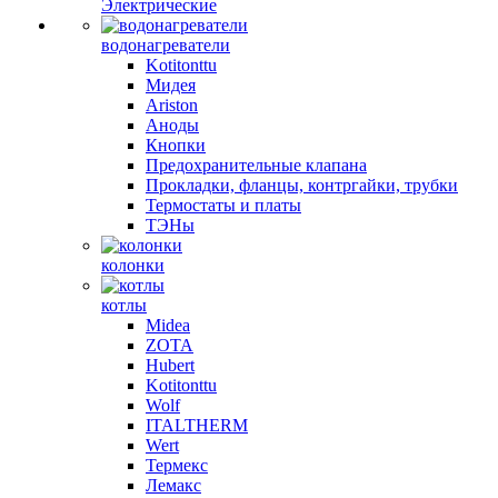
Электрические
водонагреватели
Kotitonttu
Мидея
Ariston
Аноды
Кнопки
Предохранительные клапана
Прокладки, фланцы, контргайки, трубки
Термостаты и платы
ТЭНы
колонки
котлы
Midea
ZOTA
Hubert
Kotitonttu
Wolf
ITALTHERM
Wert
Термекс
Лемакс