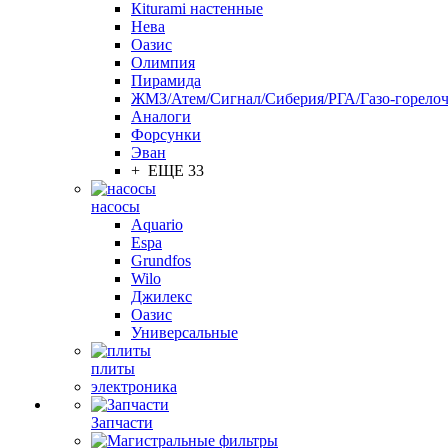
Кiturami настенные
Нева
Оазис
Олимпия
Пирамида
ЖМЗ/Атем/Сигнал/Сиберия/РГА/Газо-горелоч
Aналоги
Форсунки
Эван
+ ЕЩЕ 33
насосы
Aquario
Espa
Grundfos
Wilo
Джилекс
Оазис
Универсальные
плиты
электроника
Запчасти