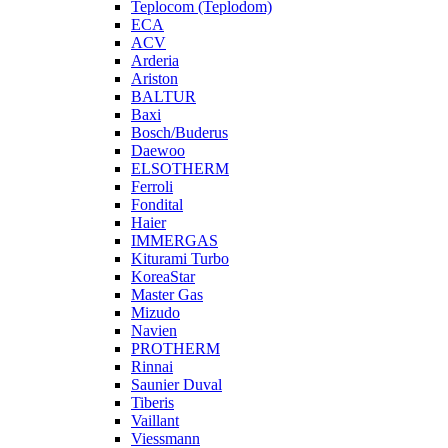
Teplocom (Teplodom)
ECA
ACV
Arderia
Ariston
BALTUR
Baxi
Bosch/Buderus
Daewoo
ELSOTHERM
Ferroli
Fondital
Haier
IMMERGAS
Kiturami Turbo
KoreaStar
Master Gas
Mizudo
Navien
PROTHERM
Rinnai
Saunier Duval
Tiberis
Vaillant
Viessmann