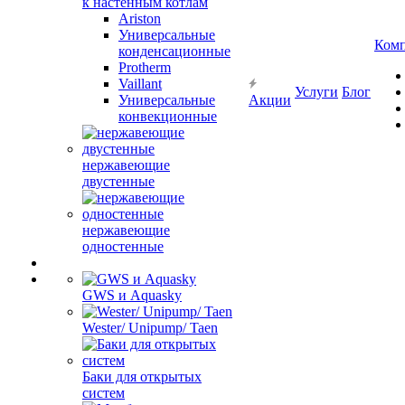
к настенным котлам
Ariston
Универсальные
Ком
конденсационные
Protherm
Vaillant
Услуги
Блог
Универсальные
Акции
конвекционные
нержавеющие
двустенные
нержавеющие
одностенные
GWS и Aquasky
Wester/ Unipump/ Taen
Баки для открытых
систем