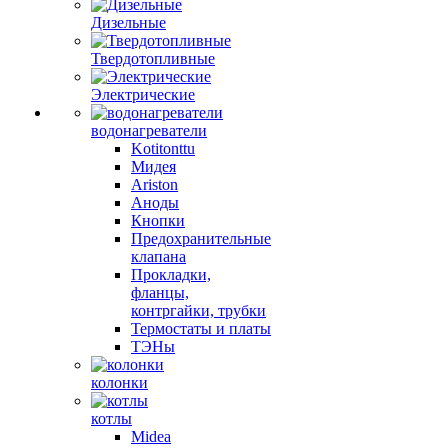
Дизельные
Твердотопливные
Электрические
водонагреватели
Kotitonttu
Мидея
Ariston
Аноды
Кнопки
Предохранительные
клапана
Прокладки,
фланцы,
контргайки, трубки
Термостаты и платы
ТЭНы
колонки
котлы
Midea