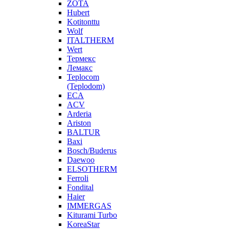
ZOTA
Hubert
Kotitonttu
Wolf
ITALTHERM
Wert
Термекс
Лемакс
Teplocom
(Teplodom)
ECA
ACV
Arderia
Ariston
BALTUR
Baxi
Bosch/Buderus
Daewoo
ELSOTHERM
Ferroli
Fondital
Haier
IMMERGAS
Kiturami Turbo
KoreaStar