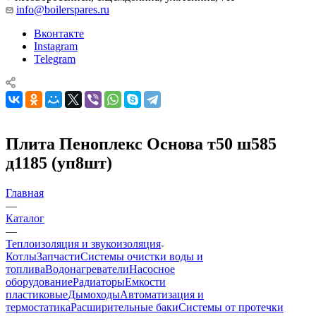
info@boilerspares.ru
Вконтакте
Instagram
Telegram
Плита Пеноплекс Основа т50 ш585
д1185 (уп8шт)
Главная
—
Каталог
—
Теплоизоляция и звукоизоляция
Котлы
Запчасти
Системы очистки воды и
топлива
Водонагреватели
Насосное
оборудование
Радиаторы
Емкости
пластиковые
Дымоходы
Автоматизация и
термостатика
Расширительные баки
Системы от протечки