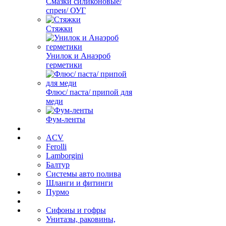
Смазки силиконовые/
спреи/ ОУГ
Стяжки
Унилок и Анаэроб
герметики
Флюс/ паста/ припой для
меди
Фум-ленты
ACV
Ferolli
Lamborgini
Балтур
Системы авто полива
Шланги и фитинги
Пурмо
Сифоны и гофры
Унитазы, раковины,