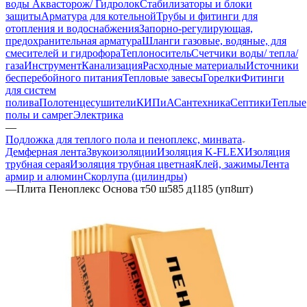
воды Аквасторож/ Гидролок
Стабилизаторы и блоки
защиты
Арматура для котельной
Трубы и фитинги для
отопления и водоснабжения
Запорно-регулирующая,
предохранительная арматура
Шланги газовые, водяные, для
смесителей и гидрофора
Теплоноситель
Счетчики воды/ тепла/
газа
Инструмент
Канализация
Расходные материалы
Источники
бесперебойного питания
Тепловые завесы
Горелки
Фитинги
для систем
полива
Полотенцесушители
КИПиА
Сантехника
Септики
Теплые
полы и самрег
Электрика
—
Подложка для теплого пола и пеноплекс, минвата
Демферная лента
Звукоизоляции
Изоляция K-FLEX
Изоляция
трубная серая
Изоляция трубная цветная
Клей, зажимы
Лента
армир и алюмин
Скорлупа (цилиндры)
—
Плита Пеноплекс Основа т50 ш585 д1185 (уп8шт)