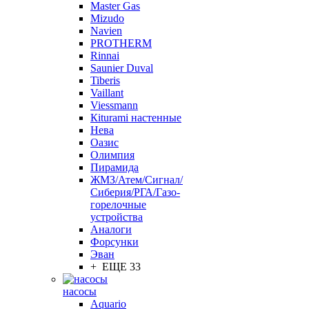
Master Gas
Mizudo
Navien
PROTHERM
Rinnai
Saunier Duval
Tiberis
Vaillant
Viessmann
Кiturami настенные
Нева
Оазис
Олимпия
Пирамида
ЖМЗ/Атем/Сигнал/
Сиберия/РГА/Газо-
горелочные
устройства
Aналоги
Форсунки
Эван
+ ЕЩЕ 33
насосы
Aquario