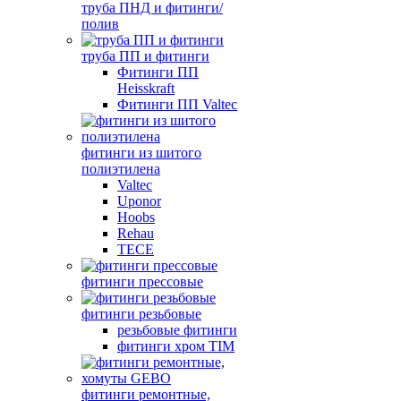
труба ПНД и фитинги/
полив
труба ПП и фитинги
Фитинги ПП
Heisskraft
Фитинги ПП Valtec
фитинги из шитого
полиэтилена
Valtec
Uponor
Hoobs
Rehau
TECE
фитинги прессовые
фитинги резьбовые
резьбовые фитинги
фитинги хром TIM
фитинги ремонтные,