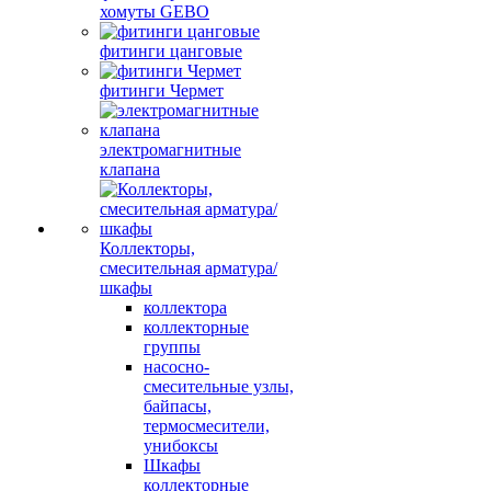
хомуты GEBO
фитинги цанговые
фитинги Чермет
электромагнитные
клапана
Коллекторы,
смесительная арматура/
шкафы
коллектора
коллекторные
группы
насосно-
смесительные узлы,
байпасы,
термосмесители,
унибоксы
Шкафы
коллекторные