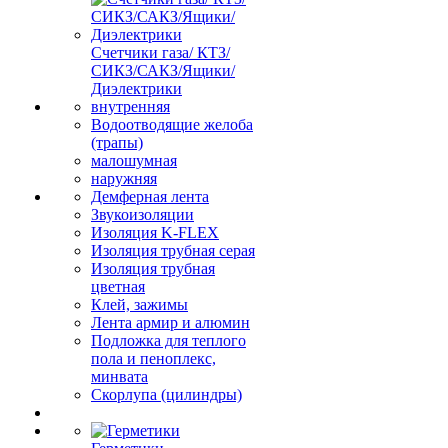
Счетчики газа/ КТЗ/
СИКЗ/САКЗ/Ящики/
Диэлектрики
внутренняя
Водоотводящие желоба
(трапы)
малошумная
наружняя
Демферная лента
Звукоизоляции
Изоляция K-FLEX
Изоляция трубная серая
Изоляция трубная
цветная
Клей, зажимы
Лента армир и алюмин
Подложка для теплого
пола и пеноплекс,
минвата
Скорлупа (цилиндры)