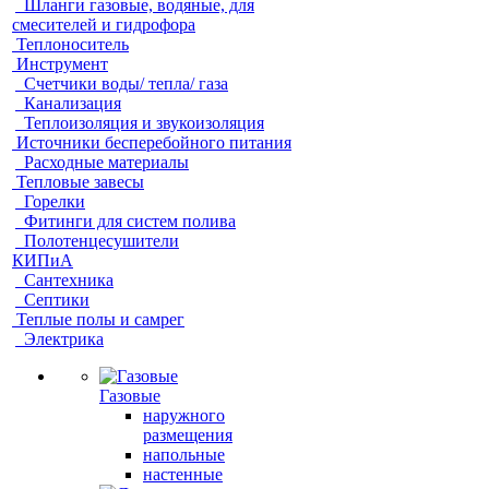
Шланги газовые, водяные, для
смесителей и гидрофора
Теплоноситель
Инструмент
Счетчики воды/ тепла/ газа
Канализация
Теплоизоляция и звукоизоляция
Источники бесперебойного питания
Расходные материалы
Тепловые завесы
Горелки
Фитинги для систем полива
Полотенцесушители
КИПиА
Сантехника
Септики
Теплые полы и самрег
Электрика
Газовые
наружного
размещения
напольные
настенные