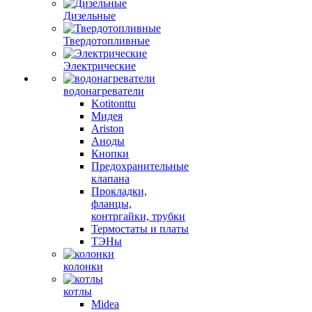
Дизельные
Твердотопливные
Электрические
водонагреватели
Kotitonttu
Мидея
Ariston
Аноды
Кнопки
Предохранительные
клапана
Прокладки,
фланцы,
контргайки, трубки
Термостаты и платы
ТЭНы
колонки
котлы
Midea