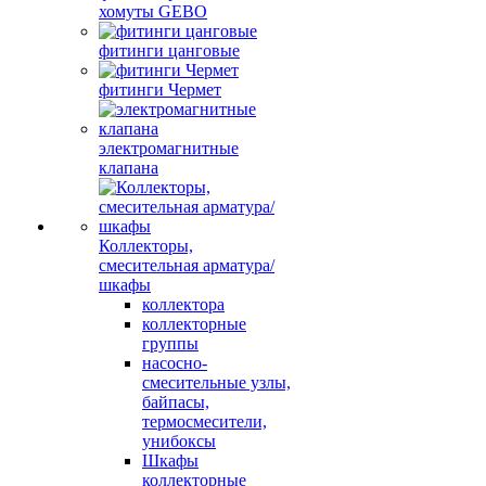
хомуты GEBO
фитинги цанговые
фитинги Чермет
электромагнитные
клапана
Коллекторы,
смесительная арматура/
шкафы
коллектора
коллекторные
группы
насосно-
смесительные узлы,
байпасы,
термосмесители,
унибоксы
Шкафы
коллекторные