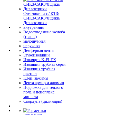
Счетчики газа/ КТЗ/
СИКЗ/САКЗ/Ящики/
Диэлектрики
внутренняя
Водоотводящие желоба
(трапы)
малошумная
наружняя
Демферная лента
Звукоизоляции
Изоляция K-FLEX
Изоляция трубная серая
Изоляция трубная
цветная
Клей, зажимы
Лента армир и алюмин
Подложка для теплого
пола и пеноплекс,
минвата
Скорлупа (цилиндры)