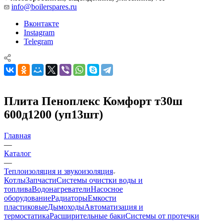
info@boilerspares.ru
Вконтакте
Instagram
Telegram
Плита Пеноплекс Комфорт т30ш
600д1200 (уп13шт)
Главная
—
Каталог
—
Теплоизоляция и звукоизоляция
Котлы
Запчасти
Системы очистки воды и
топлива
Водонагреватели
Насосное
оборудование
Радиаторы
Емкости
пластиковые
Дымоходы
Автоматизация и
термостатика
Расширительные баки
Системы от протечки