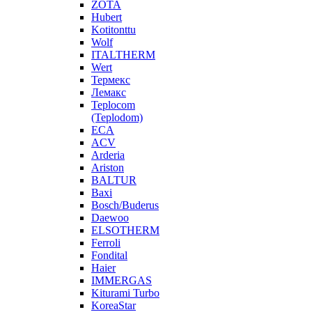
ZOTA
Hubert
Kotitonttu
Wolf
ITALTHERM
Wert
Термекс
Лемакс
Teplocom
(Teplodom)
ECA
ACV
Arderia
Ariston
BALTUR
Baxi
Bosch/Buderus
Daewoo
ELSOTHERM
Ferroli
Fondital
Haier
IMMERGAS
Kiturami Turbo
KoreaStar