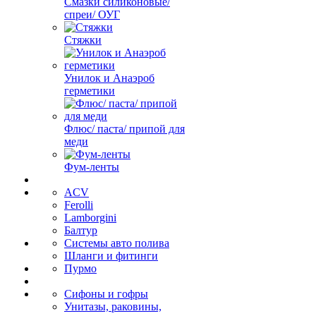
Смазки силиконовые/
спреи/ ОУГ
Стяжки
Унилок и Анаэроб
герметики
Флюс/ паста/ припой для
меди
Фум-ленты
ACV
Ferolli
Lamborgini
Балтур
Системы авто полива
Шланги и фитинги
Пурмо
Сифоны и гофры
Унитазы, раковины,