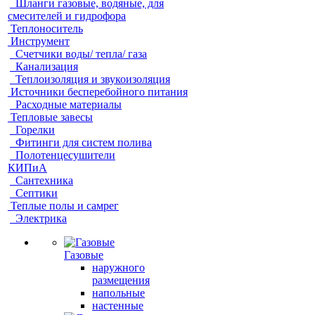
Шланги газовые, водяные, для
смесителей и гидрофора
Теплоноситель
Инструмент
Счетчики воды/ тепла/ газа
Канализация
Теплоизоляция и звукоизоляция
Источники бесперебойного питания
Расходные материалы
Тепловые завесы
Горелки
Фитинги для систем полива
Полотенцесушители
КИПиА
Сантехника
Септики
Теплые полы и самрег
Электрика
Газовые
наружного
размещения
напольные
настенные