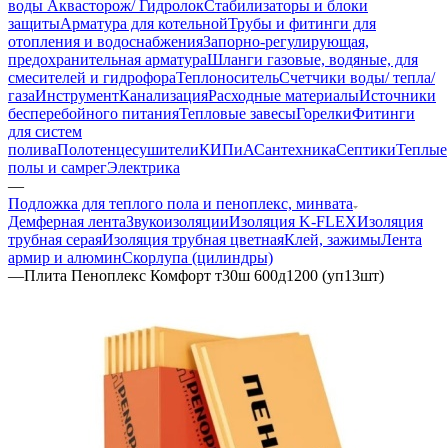
воды Аквасторож/ Гидролок
Стабилизаторы и блоки
защиты
Арматура для котельной
Трубы и фитинги для
отопления и водоснабжения
Запорно-регулирующая,
предохранительная арматура
Шланги газовые, водяные, для
смесителей и гидрофора
Теплоноситель
Счетчики воды/ тепла/
газа
Инструмент
Канализация
Расходные материалы
Источники
бесперебойного питания
Тепловые завесы
Горелки
Фитинги
для систем
полива
Полотенцесушители
КИПиА
Сантехника
Септики
Теплые
полы и самрег
Электрика
—
Подложка для теплого пола и пеноплекс, минвата
Демферная лента
Звукоизоляции
Изоляция K-FLEX
Изоляция
трубная серая
Изоляция трубная цветная
Клей, зажимы
Лента
армир и алюмин
Скорлупа (цилиндры)
—
Плита Пеноплекс Комфорт т30ш 600д1200 (уп13шт)