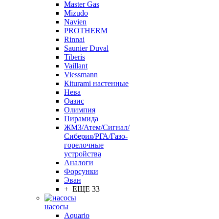
Master Gas
Mizudo
Navien
PROTHERM
Rinnai
Saunier Duval
Tiberis
Vaillant
Viessmann
Кiturami настенные
Нева
Оазис
Олимпия
Пирамида
ЖМЗ/Атем/Сигнал/
Сиберия/РГА/Газо-
горелочные
устройства
Aналоги
Форсунки
Эван
+ ЕЩЕ 33
насосы
Aquario