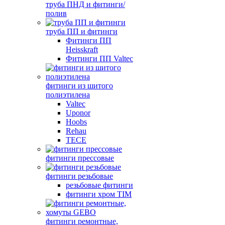
труба ПНД и фитинги/
полив
труба ПП и фитинги
Фитинги ПП
Heisskraft
Фитинги ПП Valtec
фитинги из шитого
полиэтилена
Valtec
Uponor
Hoobs
Rehau
TECE
фитинги прессовые
фитинги резьбовые
резьбовые фитинги
фитинги хром TIM
фитинги ремонтные,