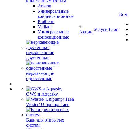
к настенным котлам
Ariston
Универсальные
Ком
конденсационные
Protherm
Vaillant
Услуги
Блог
Универсальные
Акции
конвекционные
нержавеющие
двустенные
нержавеющие
одностенные
GWS и Aquasky
Wester/ Unipump/ Taen
Баки для открытых
систем