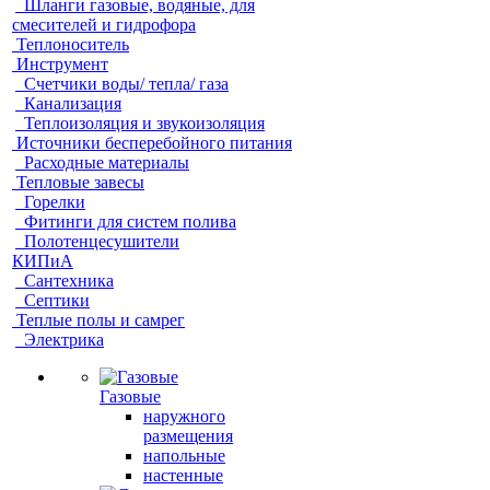
Шланги газовые, водяные, для
смесителей и гидрофора
Теплоноситель
Инструмент
Счетчики воды/ тепла/ газа
Канализация
Теплоизоляция и звукоизоляция
Источники бесперебойного питания
Расходные материалы
Тепловые завесы
Горелки
Фитинги для систем полива
Полотенцесушители
КИПиА
Сантехника
Септики
Теплые полы и самрег
Электрика
Газовые
наружного
размещения
напольные
настенные