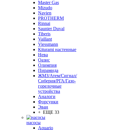
Master Gas
Mizudo
Navien
PROTHERM
Rinnai
Saunier Duval
Tiberis
Vaillant
Viessmann
Кiturami настенные
Нева
Оазис
Олимпия
Пирамида
ЖМЗ/Атем/Сигнал/
Сиберия/РГА/Газо-
горелочные
устройства
Aналоги
Форсунки
Эван
+ ЕЩЕ 33
насосы
Aquario