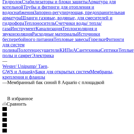
Гидролок
Стабилизаторы и блоки защиты
Арматура для
котельной
Трубы и фитинги для отопления и
водоснабжения
Запорно-регулирующая, предохранительная
арматура
Шланги газовые, водяные, для смесителей и
гидрофора
Теплоноситель
Счетчики воды/ тепла/
газа
Инструмент
Канализация
Теплоизоляция и
звукоизоляция
Расходные материалы
Источники
бесперебойного питания
Тепловые завесы
Горелки
Фитинги
для систем
полива
Полотенцесушители
КИПиА
Сантехника
Септики
Теплые
полы и самрег
Электрика
—
Wester/ Unipump/ Taen
GWS и Aquasky
Баки для открытых систем
Мембраны,
крепления и фланцы
—
Мембранный бак синий 8 Aquario с площадкой
В избранное
Сравнить