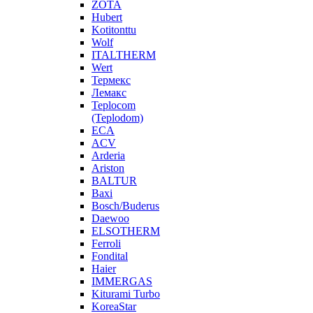
ZOTA
Hubert
Kotitonttu
Wolf
ITALTHERM
Wert
Термекс
Лемакс
Teplocom
(Teplodom)
ECA
ACV
Arderia
Ariston
BALTUR
Baxi
Bosch/Buderus
Daewoo
ELSOTHERM
Ferroli
Fondital
Haier
IMMERGAS
Kiturami Turbo
KoreaStar