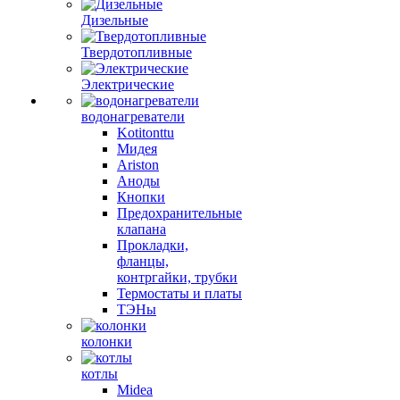
Дизельные
Твердотопливные
Электрические
водонагреватели
Kotitonttu
Мидея
Ariston
Аноды
Кнопки
Предохранительные
клапана
Прокладки,
фланцы,
контргайки, трубки
Термостаты и платы
ТЭНы
колонки
котлы
Midea