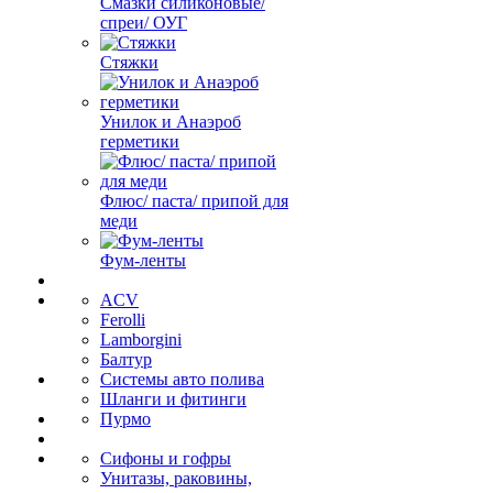
Смазки силиконовые/
спреи/ ОУГ
Стяжки
Унилок и Анаэроб
герметики
Флюс/ паста/ припой для
меди
Фум-ленты
ACV
Ferolli
Lamborgini
Балтур
Системы авто полива
Шланги и фитинги
Пурмо
Сифоны и гофры
Унитазы, раковины,