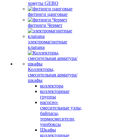
хомуты GEBO
фитинги цанговые
фитинги Чермет
электромагнитные
клапана
Коллекторы,
смесительная арматура/
шкафы
коллектора
коллекторные
группы
насосно-
смесительные узлы,
байпасы,
термосмесители,
унибоксы
Шкафы
коллекторные