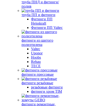
труба ПНД и фитинги/
полив
труба ПП и фитинги
Фитинги ПП
Heisskraft
Фитинги ПП Valtec
фитинги из шитого
полиэтилена
Valtec
Uponor
Hoobs
Rehau
TECE
фитинги прессовые
фитинги резьбовые
резьбовые фитинги
фитинги хром TIM
фитинги ремонтные,