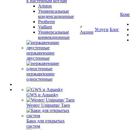
к настенным котлам
Ariston
Универсальные
Ком
конденсационные
Protherm
Vaillant
Услуги
Блог
Универсальные
Акции
конвекционные
нержавеющие
двустенные
нержавеющие
одностенные
GWS и Aquasky
Wester/ Unipump/ Taen
Баки для открытых
систем