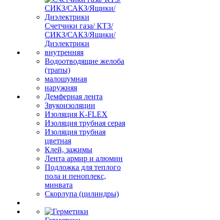
Счетчики газа/ КТЗ/
СИКЗ/САКЗ/Ящики/
Диэлектрики
внутренняя
Водоотводящие желоба
(трапы)
малошумная
наружняя
Демферная лента
Звукоизоляции
Изоляция K-FLEX
Изоляция трубная серая
Изоляция трубная
цветная
Клей, зажимы
Лента армир и алюмин
Подложка для теплого
пола и пеноплекс,
минвата
Скорлупа (цилиндры)