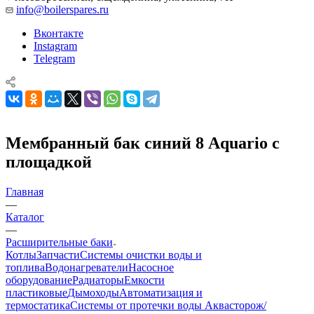
info@boilerspares.ru
Вконтакте
Instagram
Telegram
Мембранный бак синий 8 Aquario с
площадкой
Главная
—
Каталог
—
Расширительные баки
Котлы
Запчасти
Системы очистки воды и
топлива
Водонагреватели
Насосное
оборудование
Радиаторы
Емкости
пластиковые
Дымоходы
Автоматизация и
термостатика
Системы от протечки воды Аквасторож/