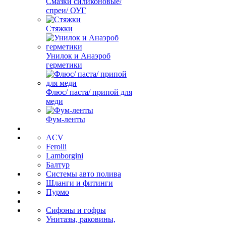
Смазки силиконовые/
спреи/ ОУГ
Стяжки
Унилок и Анаэроб
герметики
Флюс/ паста/ припой для
меди
Фум-ленты
ACV
Ferolli
Lamborgini
Балтур
Системы авто полива
Шланги и фитинги
Пурмо
Сифоны и гофры
Унитазы, раковины,