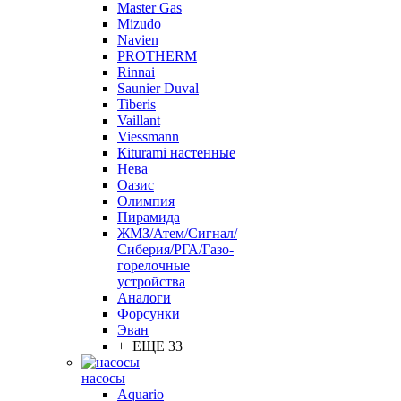
Master Gas
Mizudo
Navien
PROTHERM
Rinnai
Saunier Duval
Tiberis
Vaillant
Viessmann
Кiturami настенные
Нева
Оазис
Олимпия
Пирамида
ЖМЗ/Атем/Сигнал/
Сиберия/РГА/Газо-
горелочные
устройства
Aналоги
Форсунки
Эван
+ ЕЩЕ 33
насосы
Aquario