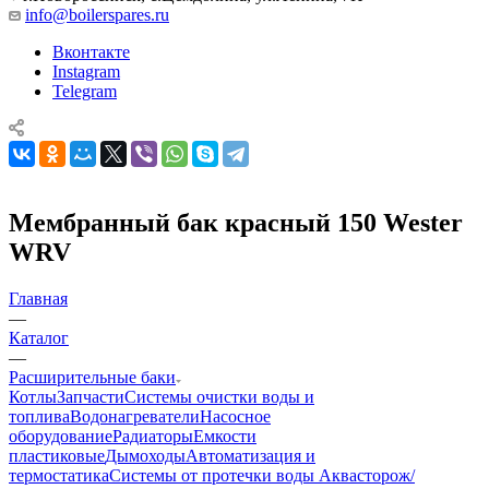
info@boilerspares.ru
Вконтакте
Instagram
Telegram
Мембранный бак красный 150 Wester
WRV
Главная
—
Каталог
—
Расширительные баки
Котлы
Запчасти
Системы очистки воды и
топлива
Водонагреватели
Насосное
оборудование
Радиаторы
Емкости
пластиковые
Дымоходы
Автоматизация и
термостатика
Системы от протечки воды Аквасторож/