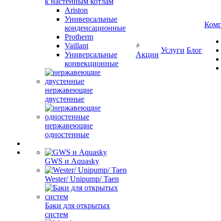
к настенным котлам
Ariston
Универсальные
Ком
конденсационные
Protherm
Vaillant
Услуги
Блог
Универсальные
Акции
конвекционные
нержавеющие
двустенные
нержавеющие
одностенные
GWS и Aquasky
Wester/ Unipump/ Taen
Баки для открытых
систем