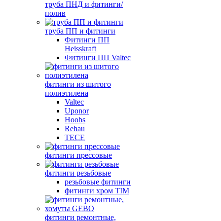
труба ПНД и фитинги/
полив
труба ПП и фитинги
Фитинги ПП
Heisskraft
Фитинги ПП Valtec
фитинги из шитого
полиэтилена
Valtec
Uponor
Hoobs
Rehau
TECE
фитинги прессовые
фитинги резьбовые
резьбовые фитинги
фитинги хром TIM
фитинги ремонтные,