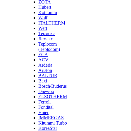
ZOTA
Hubert
Kotitonttu
Wolf
ITALTHERM
Wert
Термекс
Лемакс
Teplocom
(Teplodom)
ECA
ACV
Arderia
Ariston
BALTUR
Baxi
Bosch/Buderus
Daewoo
ELSOTHERM
Ferroli
Fondital
Haier
IMMERGAS
Kiturami Turbo
KoreaStar