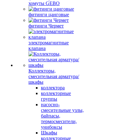
хомуты GEBO
фитинги цанговые
фитинги Чермет
электромагнитные
клапана
Коллекторы,
смесительная арматура/
шкафы
коллектора
коллекторные
группы
насосно-
смесительные узлы,
байпасы,
термосмесители,
унибоксы
Шкафы
коллекторные