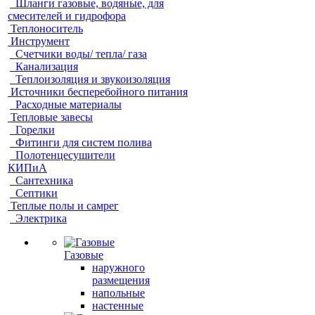
Шланги газовые, водяные, для
смесителей и гидрофора
Теплоноситель
Инструмент
Счетчики воды/ тепла/ газа
Канализация
Теплоизоляция и звукоизоляция
Источники бесперебойного питания
Расходные материалы
Тепловые завесы
Горелки
Фитинги для систем полива
Полотенцесушители
КИПиА
Сантехника
Септики
Теплые полы и самрег
Электрика
Газовые
наружного
размещения
напольные
настенные