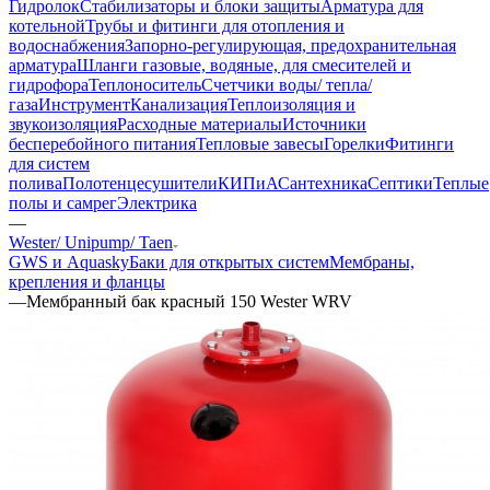
Гидролок
Стабилизаторы и блоки защиты
Арматура для
котельной
Трубы и фитинги для отопления и
водоснабжения
Запорно-регулирующая, предохранительная
арматура
Шланги газовые, водяные, для смесителей и
гидрофора
Теплоноситель
Счетчики воды/ тепла/
газа
Инструмент
Канализация
Теплоизоляция и
звукоизоляция
Расходные материалы
Источники
бесперебойного питания
Тепловые завесы
Горелки
Фитинги
для систем
полива
Полотенцесушители
КИПиА
Сантехника
Септики
Теплые
полы и самрег
Электрика
—
Wester/ Unipump/ Taen
GWS и Aquasky
Баки для открытых систем
Мембраны,
крепления и фланцы
—
Мембранный бак красный 150 Wester WRV