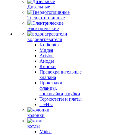
Дизельные
Твердотопливные
Электрические
водонагреватели
Kotitonttu
Мидея
Ariston
Аноды
Кнопки
Предохранительные
клапана
Прокладки,
фланцы,
контргайки, трубки
Термостаты и платы
ТЭНы
колонки
котлы
Midea