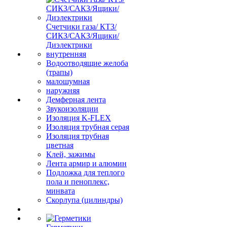
Счетчики газа/ КТЗ/
СИКЗ/САКЗ/Ящики/
Диэлектрики
внутренняя
Водоотводящие желоба
(трапы)
малошумная
наружняя
Демферная лента
Звукоизоляции
Изоляция K-FLEX
Изоляция трубная серая
Изоляция трубная
цветная
Клей, зажимы
Лента армир и алюмин
Подложка для теплого
пола и пеноплекс,
минвата
Скорлупа (цилиндры)