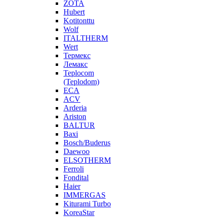
ZOTA
Hubert
Kotitonttu
Wolf
ITALTHERM
Wert
Термекс
Лемакс
Teplocom
(Teplodom)
ECA
ACV
Arderia
Ariston
BALTUR
Baxi
Bosch/Buderus
Daewoo
ELSOTHERM
Ferroli
Fondital
Haier
IMMERGAS
Kiturami Turbo
KoreaStar