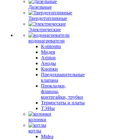
Дизельные
Твердотопливные
Электрические
водонагреватели
Kotitonttu
Мидея
Ariston
Аноды
Кнопки
Предохранительные
клапана
Прокладки,
фланцы,
контргайки, трубки
Термостаты и платы
ТЭНы
колонки
котлы
Midea