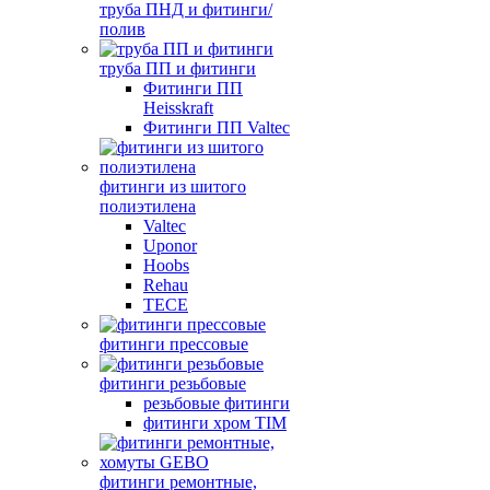
труба ПНД и фитинги/
полив
труба ПП и фитинги
Фитинги ПП
Heisskraft
Фитинги ПП Valtec
фитинги из шитого
полиэтилена
Valtec
Uponor
Hoobs
Rehau
TECE
фитинги прессовые
фитинги резьбовые
резьбовые фитинги
фитинги хром TIM
фитинги ремонтные,