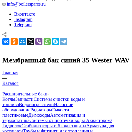
info@boilerspares.ru
Вконтакте
Instagram
Telegram
Мембранный бак синий 35 Wester WAV
Главная
—
Каталог
—
Расширительные баки
Котлы
Запчасти
Системы очистки воды и
топлива
Водонагреватели
Насосное
оборудование
Радиаторы
Емкости
пластиковые
Дымоходы
Автоматизация и
термостатика
Системы от протечки воды Аквасторож/
Гидролок
Стабилизаторы и блоки защиты
Арматура для
котельной
Трубы и фитинги для отопления и