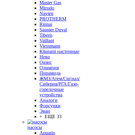
Master Gas
Mizudo
Navien
PROTHERM
Rinnai
Saunier Duval
Tiberis
Vaillant
Viessmann
Кiturami настенные
Нева
Оазис
Олимпия
Пирамида
ЖМЗ/Атем/Сигнал/
Сиберия/РГА/Газо-
горелочные
устройства
Aналоги
Форсунки
Эван
+ ЕЩЕ 33
насосы
Aquario