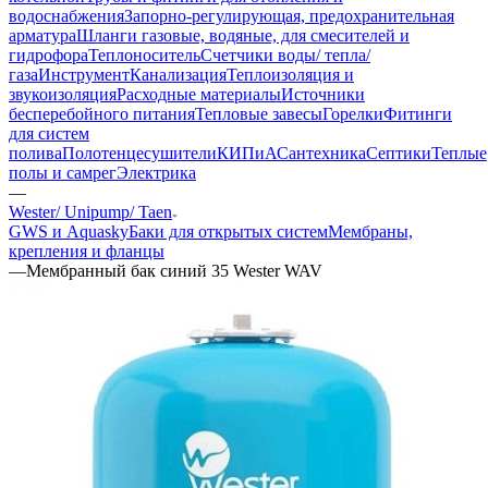
водоснабжения
Запорно-регулирующая, предохранительная
арматура
Шланги газовые, водяные, для смесителей и
гидрофора
Теплоноситель
Счетчики воды/ тепла/
газа
Инструмент
Канализация
Теплоизоляция и
звукоизоляция
Расходные материалы
Источники
бесперебойного питания
Тепловые завесы
Горелки
Фитинги
для систем
полива
Полотенцесушители
КИПиА
Сантехника
Септики
Теплые
полы и самрег
Электрика
—
Wester/ Unipump/ Taen
GWS и Aquasky
Баки для открытых систем
Мембраны,
крепления и фланцы
—
Мембранный бак синий 35 Wester WAV