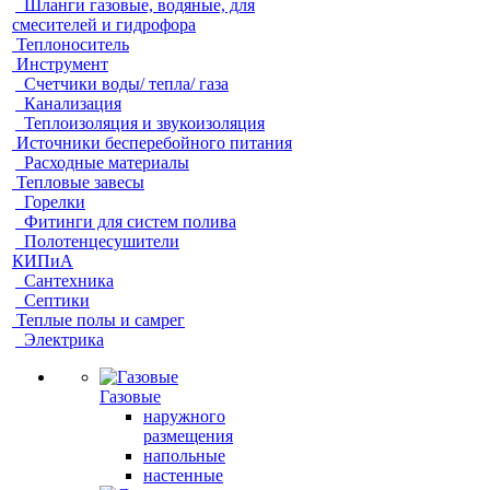
Шланги газовые, водяные, для
смесителей и гидрофора
Теплоноситель
Инструмент
Счетчики воды/ тепла/ газа
Канализация
Теплоизоляция и звукоизоляция
Источники бесперебойного питания
Расходные материалы
Тепловые завесы
Горелки
Фитинги для систем полива
Полотенцесушители
КИПиА
Сантехника
Септики
Теплые полы и самрег
Электрика
Газовые
наружного
размещения
напольные
настенные