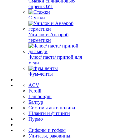
Смазки силиконовые/
спреи/ ОУГ
Стяжки
Унилок и Анаэроб
герметики
Флюс/ паста/ припой для
меди
Фум-ленты
ACV
Ferolli
Lamborgini
Балтур
Системы авто полива
Шланги и фитинги
Пурмо
Сифоны и гофры
Унитазы, раковины,