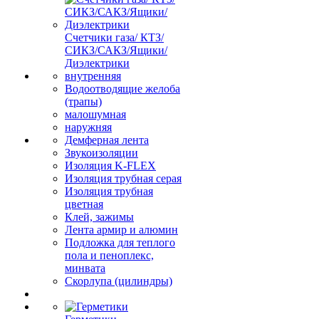
Счетчики газа/ КТЗ/
СИКЗ/САКЗ/Ящики/
Диэлектрики
внутренняя
Водоотводящие желоба
(трапы)
малошумная
наружняя
Демферная лента
Звукоизоляции
Изоляция K-FLEX
Изоляция трубная серая
Изоляция трубная
цветная
Клей, зажимы
Лента армир и алюмин
Подложка для теплого
пола и пеноплекс,
минвата
Скорлупа (цилиндры)