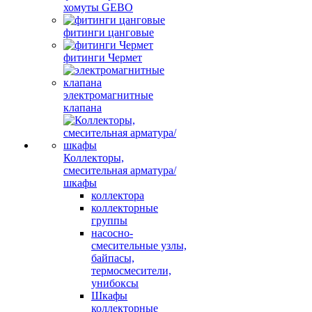
хомуты GEBO
фитинги цанговые
фитинги Чермет
электромагнитные
клапана
Коллекторы,
смесительная арматура/
шкафы
коллектора
коллекторные
группы
насосно-
смесительные узлы,
байпасы,
термосмесители,
унибоксы
Шкафы
коллекторные