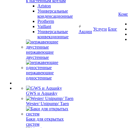
к настенным котлам
Ariston
Универсальные
Ком
конденсационные
Protherm
Vaillant
Услуги
Блог
Универсальные
Акции
конвекционные
нержавеющие
двустенные
нержавеющие
одностенные
GWS и Aquasky
Wester/ Unipump/ Taen
Баки для открытых
систем