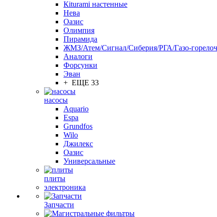
Кiturami настенные
Нева
Оазис
Олимпия
Пирамида
ЖМЗ/Атем/Сигнал/Сиберия/РГА/Газо-горелоч
Aналоги
Форсунки
Эван
+ ЕЩЕ 33
насосы
Aquario
Espa
Grundfos
Wilo
Джилекс
Оазис
Универсальные
плиты
электроника
Запчасти