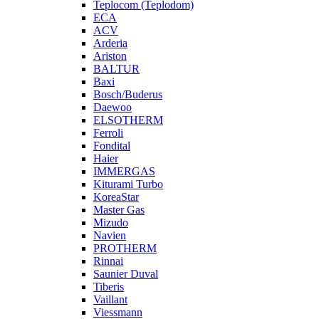
Teplocom (Teplodom)
ECA
ACV
Arderia
Ariston
BALTUR
Baxi
Bosch/Buderus
Daewoo
ELSOTHERM
Ferroli
Fondital
Haier
IMMERGAS
Kiturami Turbo
KoreaStar
Master Gas
Mizudo
Navien
PROTHERM
Rinnai
Saunier Duval
Tiberis
Vaillant
Viessmann