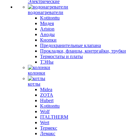
Электрические
водонагреватели
Kotitonttu
Мидея
Ariston
Аноды
Кнопки
Предохранительные клапана
Прокладки, фланцы, контргайки, трубки
Термостаты и платы
ТЭНы
колонки
котлы
Midea
ZOTA
Hubert
Kotitonttu
Wolf
ITALTHERM
Wert
Термекс
Лемакс