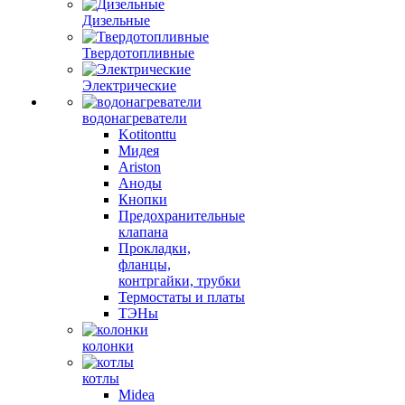
Дизельные
Твердотопливные
Электрические
водонагреватели
Kotitonttu
Мидея
Ariston
Аноды
Кнопки
Предохранительные
клапана
Прокладки,
фланцы,
контргайки, трубки
Термостаты и платы
ТЭНы
колонки
котлы
Midea