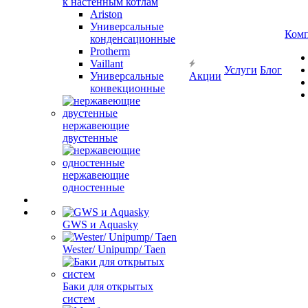
к настенным котлам
Ariston
Универсальные
Ком
конденсационные
Protherm
Vaillant
Услуги
Блог
Универсальные
Акции
конвекционные
нержавеющие
двустенные
нержавеющие
одностенные
GWS и Aquasky
Wester/ Unipump/ Taen
Баки для открытых
систем