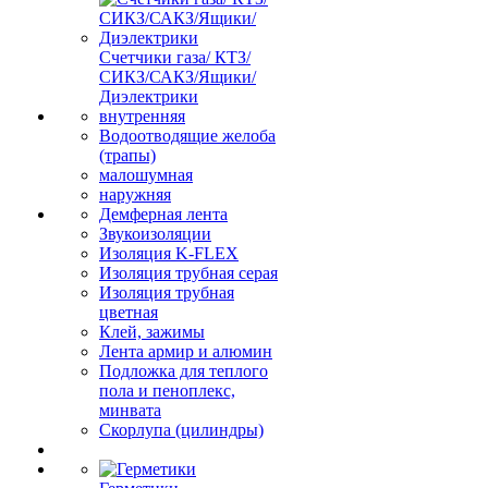
Счетчики газа/ КТЗ/
СИКЗ/САКЗ/Ящики/
Диэлектрики
внутренняя
Водоотводящие желоба
(трапы)
малошумная
наружняя
Демферная лента
Звукоизоляции
Изоляция K-FLEX
Изоляция трубная серая
Изоляция трубная
цветная
Клей, зажимы
Лента армир и алюмин
Подложка для теплого
пола и пеноплекс,
минвата
Скорлупа (цилиндры)