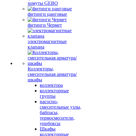
хомуты GEBO
фитинги цанговые
фитинги Чермет
электромагнитные
клапана
Коллекторы,
смесительная арматура/
шкафы
коллектора
коллекторные
группы
насосно-
смесительные узлы,
байпасы,
термосмесители,
унибоксы
Шкафы
коллекторные