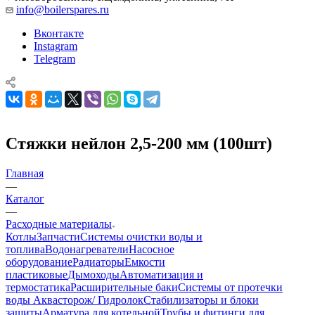
info@boilerspares.ru
Вконтакте
Instagram
Telegram
Стяжки нейлон 2,5-200 мм (100шт)
Главная
—
Каталог
—
Расходные материалы
Котлы
Запчасти
Системы очистки воды и
топлива
Водонагреватели
Насосное
оборудование
Радиаторы
Емкости
пластиковые
Дымоходы
Автоматизация и
термостатика
Расширительные баки
Системы от протечки
воды Аквасторож/ Гидролок
Стабилизаторы и блоки
защиты
Арматура для котельной
Трубы и фитинги для