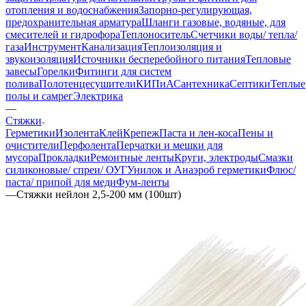
отопления и водоснабжения
Запорно-регулирующая,
предохранительная арматура
Шланги газовые, водяные, для
смесителей и гидрофора
Теплоноситель
Счетчики воды/ тепла/
газа
Инструмент
Канализация
Теплоизоляция и
звукоизоляция
Источники бесперебойного питания
Тепловые
завесы
Горелки
Фитинги для систем
полива
Полотенцесушители
КИПиА
Сантехника
Септики
Теплые
полы и самрег
Электрика
—
Стяжки
Герметики
Изолента
Клей
Крепеж
Паста и лен-коса
Пены и
очистители
Перфолента
Перчатки и мешки для
мусора
Прокладки
Ремонтные ленты
Круги, электроды
Смазки
силиконовые/ спреи/ ОУГ
Унилок и Анаэроб герметики
Флюс/
паста/ припой для меди
Фум-ленты
—
Стяжки нейлон 2,5-200 мм (100шт)