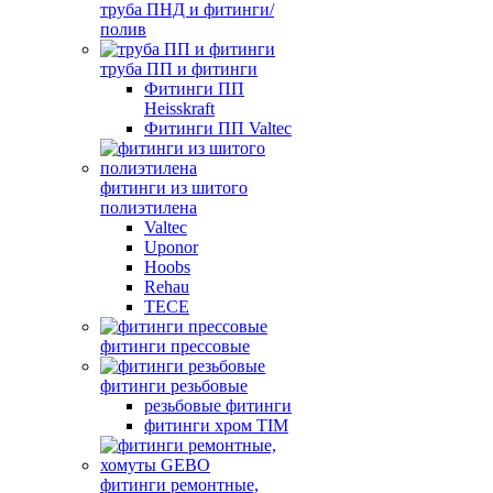
труба ПНД и фитинги/
полив
труба ПП и фитинги
Фитинги ПП
Heisskraft
Фитинги ПП Valtec
фитинги из шитого
полиэтилена
Valtec
Uponor
Hoobs
Rehau
TECE
фитинги прессовые
фитинги резьбовые
резьбовые фитинги
фитинги хром TIM
фитинги ремонтные,