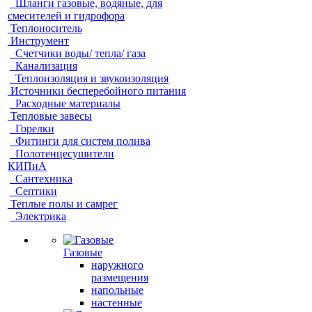
Шланги газовые, водяные, для
смесителей и гидрофора
Теплоноситель
Инструмент
Счетчики воды/ тепла/ газа
Канализация
Теплоизоляция и звукоизоляция
Источники бесперебойного питания
Расходные материалы
Тепловые завесы
Горелки
Фитинги для систем полива
Полотенцесушители
КИПиА
Сантехника
Септики
Теплые полы и самрег
Электрика
Газовые
наружного
размещения
напольные
настенные