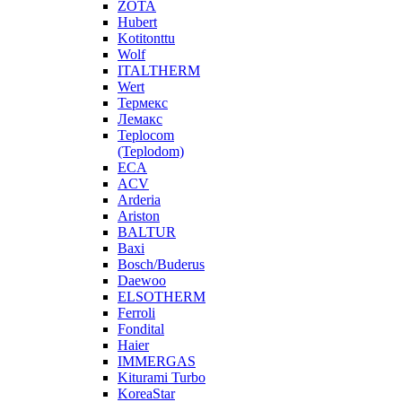
ZOTA
Hubert
Kotitonttu
Wolf
ITALTHERM
Wert
Термекс
Лемакс
Teplocom
(Teplodom)
ECA
ACV
Arderia
Ariston
BALTUR
Baxi
Bosch/Buderus
Daewoo
ELSOTHERM
Ferroli
Fondital
Haier
IMMERGAS
Kiturami Turbo
KoreaStar