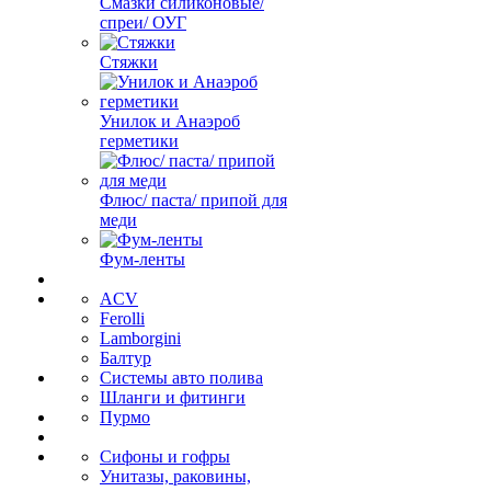
Смазки силиконовые/
спреи/ ОУГ
Стяжки
Унилок и Анаэроб
герметики
Флюс/ паста/ припой для
меди
Фум-ленты
ACV
Ferolli
Lamborgini
Балтур
Системы авто полива
Шланги и фитинги
Пурмо
Сифоны и гофры
Унитазы, раковины,