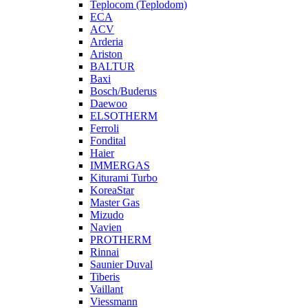
Teplocom (Teplodom)
ECA
ACV
Arderia
Ariston
BALTUR
Baxi
Bosch/Buderus
Daewoo
ELSOTHERM
Ferroli
Fondital
Haier
IMMERGAS
Kiturami Turbo
KoreaStar
Master Gas
Mizudo
Navien
PROTHERM
Rinnai
Saunier Duval
Tiberis
Vaillant
Viessmann