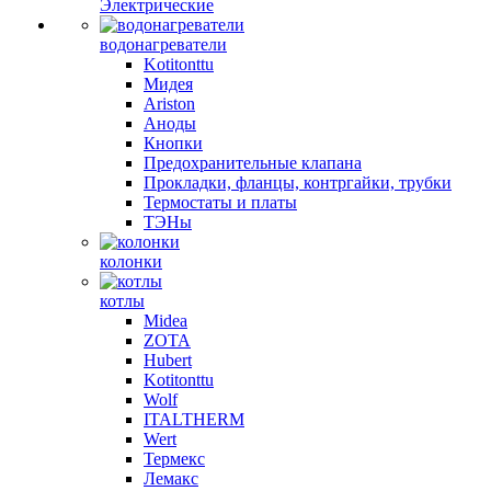
Электрические
водонагреватели
Kotitonttu
Мидея
Ariston
Аноды
Кнопки
Предохранительные клапана
Прокладки, фланцы, контргайки, трубки
Термостаты и платы
ТЭНы
колонки
котлы
Midea
ZOTA
Hubert
Kotitonttu
Wolf
ITALTHERM
Wert
Термекс
Лемакс