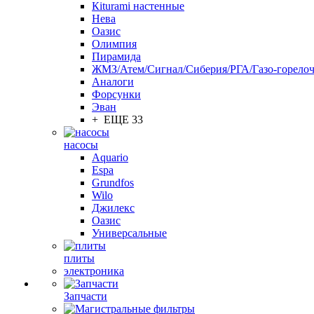
Кiturami настенные
Нева
Оазис
Олимпия
Пирамида
ЖМЗ/Атем/Сигнал/Сиберия/РГА/Газо-горелоч
Aналоги
Форсунки
Эван
+ ЕЩЕ 33
насосы
Aquario
Espa
Grundfos
Wilo
Джилекс
Оазис
Универсальные
плиты
электроника
Запчасти