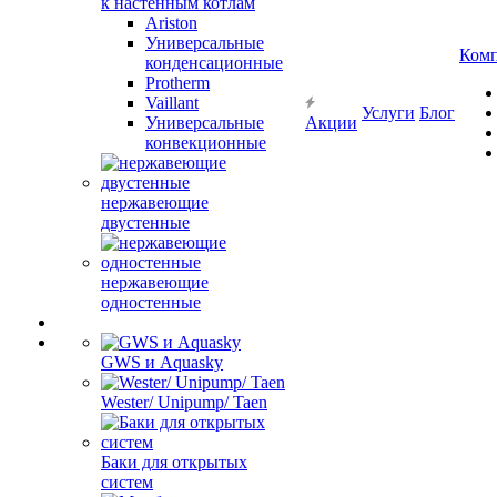
к настенным котлам
Ariston
Универсальные
Ком
конденсационные
Protherm
Vaillant
Услуги
Блог
Универсальные
Акции
конвекционные
нержавеющие
двустенные
нержавеющие
одностенные
GWS и Aquasky
Wester/ Unipump/ Taen
Баки для открытых
систем