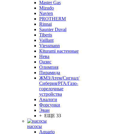
Master Gas
Mizudo
Navien
PROTHERM
Rinnai
Saunier Duval
Tiberis
Vaillant
Viessmann
Кiturami настенные
Нева
Оазис
Олимпия
Пирамида
ЖМЗ/Атем/Сигнал/
Сиберия/РГА/Газо-
горелочные
устройства
Aналоги
Форсунки
Эван
+ ЕЩЕ 33
насосы
Aquario