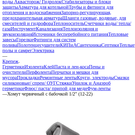
воды Аквасторож/ Гидролок
Стабилизаторы и блоки
защиты
Арматура для котельной
Трубы и фитинги для
отопления и водоснабжения
Запорно-регулирующая,
предохранительная арматура
Шланги газовые, водяные, для
смесителей и гидрофора
Теплоноситель
Счетчики воды/ тепла/
газа
Инструмент
Канализация
Теплоизоляция и
звукоизоляция
Источники бесперебойного питания
Тепловые
завесы
Горелки
Фитинги для систем
полива
Полотенцесушители
КИПиА
Сантехника
Септики
Теплые
полы и самрег
Электрика
—
Крепеж
Герметики
Изолента
Клей
Паста и лен-коса
Пены и
очистители
Перфолента
Перчатки и мешки для
мусора
Прокладки
Ремонтные ленты
Круги, электроды
Смазки
силиконовые/ спреи/ ОУГ
Стяжки
Унилок и Анаэроб
герметики
Флюс/ паста/ припой для меди
Фум-ленты
—
Хомут червячный с бабочкой 1/2" (12-22)