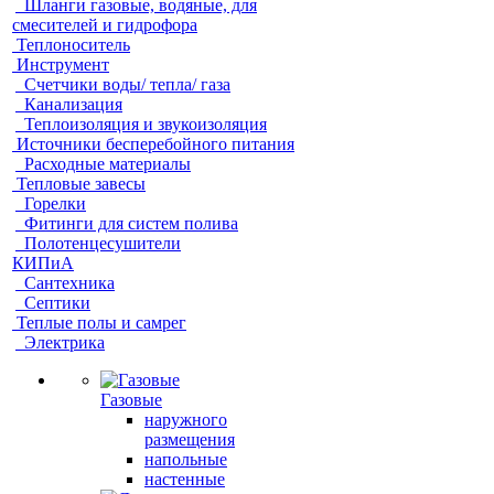
Шланги газовые, водяные, для
смесителей и гидрофора
Теплоноситель
Инструмент
Счетчики воды/ тепла/ газа
Канализация
Теплоизоляция и звукоизоляция
Источники бесперебойного питания
Расходные материалы
Тепловые завесы
Горелки
Фитинги для систем полива
Полотенцесушители
КИПиА
Сантехника
Септики
Теплые полы и самрег
Электрика
Газовые
наружного
размещения
напольные
настенные