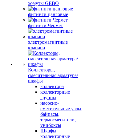
хомуты GEBO
фитинги цанговые
фитинги Чермет
электромагнитные
клапана
Коллекторы,
смесительная арматура/
шкафы
коллектора
коллекторные
группы
насосно-
смесительные узлы,
байпасы,
термосмесители,
унибоксы
Шкафы
коллекторные