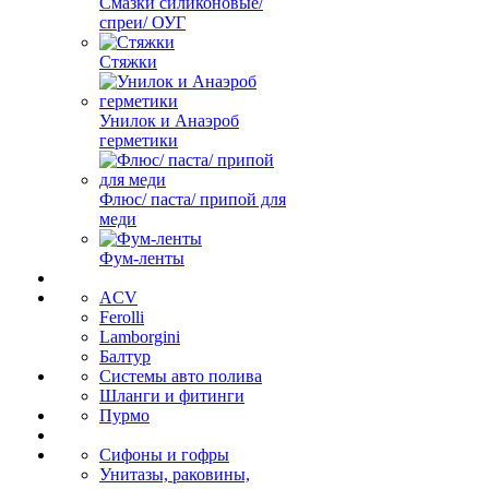
Смазки силиконовые/
спреи/ ОУГ
Стяжки
Унилок и Анаэроб
герметики
Флюс/ паста/ припой для
меди
Фум-ленты
ACV
Ferolli
Lamborgini
Балтур
Системы авто полива
Шланги и фитинги
Пурмо
Сифоны и гофры
Унитазы, раковины,