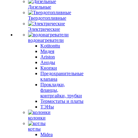
Дизельные
Твердотопливные
Электрические
водонагреватели
Kotitonttu
Мидея
Ariston
Аноды
Кнопки
Предохранительные
клапана
Прокладки,
фланцы,
контргайки, трубки
Термостаты и платы
ТЭНы
колонки
котлы
Midea