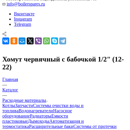
info@boilerspares.ru
Вконтакте
Instagram
Telegram
Хомут червячный с бабочкой 1/2" (12-
22)
Главная
—
Каталог
—
Расходные материалы
Котлы
Запчасти
Системы очистки воды и
топлива
Водонагреватели
Насосное
оборудование
Радиаторы
Емкости
пластиковые
Дымоходы
Автоматизация и
термостатика
Расширительные баки
Системы от протечки