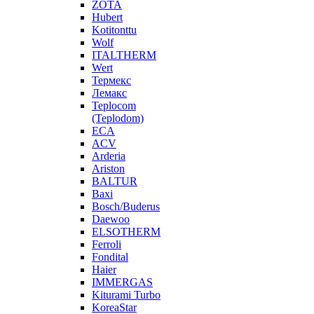
ZOTA
Hubert
Kotitonttu
Wolf
ITALTHERM
Wert
Термекс
Лемакс
Teplocom
(Teplodom)
ECA
ACV
Arderia
Ariston
BALTUR
Baxi
Bosch/Buderus
Daewoo
ELSOTHERM
Ferroli
Fondital
Haier
IMMERGAS
Kiturami Turbo
KoreaStar