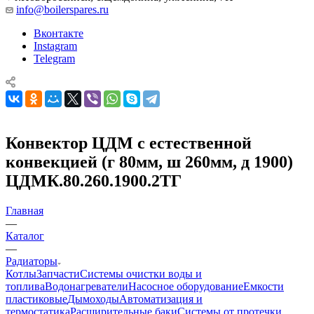
info@boilerspares.ru
Вконтакте
Instagram
Telegram
Конвектор ЦДМ с естественной
конвекцией (г 80мм, ш 260мм, д 1900)
ЦДМК.80.260.1900.2ТГ
Главная
—
Каталог
—
Радиаторы
Котлы
Запчасти
Системы очистки воды и
топлива
Водонагреватели
Насосное оборудование
Емкости
пластиковые
Дымоходы
Автоматизация и
термостатика
Расширительные баки
Системы от протечки