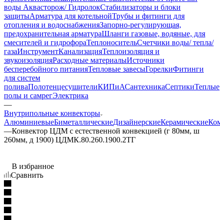
воды Аквасторож/ Гидролок
Стабилизаторы и блоки
защиты
Арматура для котельной
Трубы и фитинги для
отопления и водоснабжения
Запорно-регулирующая,
предохранительная арматура
Шланги газовые, водяные, для
смесителей и гидрофора
Теплоноситель
Счетчики воды/ тепла/
газа
Инструмент
Канализация
Теплоизоляция и
звукоизоляция
Расходные материалы
Источники
бесперебойного питания
Тепловые завесы
Горелки
Фитинги
для систем
полива
Полотенцесушители
КИПиА
Сантехника
Септики
Теплые
полы и самрег
Электрика
—
Внутрипольные конвекторы
Алюминиевые
Биметаллические
Дизайнерские
Керамические
Ко
—
Конвектор ЦДМ с естественной конвекцией (г 80мм, ш
260мм, д 1900) ЦДМК.80.260.1900.2ТГ
В избранное
Сравнить