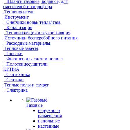
Шланги газовые, водяные, для
смесителей и гидрофора
Теплоноситель
Инструмент
Счетчики воды/ тепла/ газа
Канализация
Теплоизоляция и звукоизоляция
Источники бесперебойного питания
Расходные материалы
Тепловые завесы
Горелки
Фитинги для систем полива
Полотенцесушители
КИПиА
Сантехника
Септики
Теплые полы и самрег
Электрика
Газовые
наружного
размещения
напольные
настенные