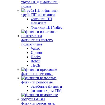
труба ПНД и фитинги/
полив
труба ПП и фитинги
Фитинги ПП
Heisskraft
Фитинги ПП Valtec
фитинги из шитого
полиэтилена
Valtec
Uponor
Hoobs
Rehau
TECE
фитинги прессовые
фитинги резьбовые
резьбовые фитинги
фитинги хром TIM
фитинги ремонтные,