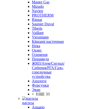
Master Gas
Mizudo
Navien
PROTHERM
Rinnai
Saunier Duval
Tiberis
Vaillant
Viessmann
Кiturami настенные
Нева
Оазис
Олимпия
Пирамида
ЖМЗ/Атем/Сигнал/
Сиберия/РГА/Газо-
горелочные
устройства
Aналоги
Форсунки
Эван
+ ЕЩЕ 33
насосы
Aquario