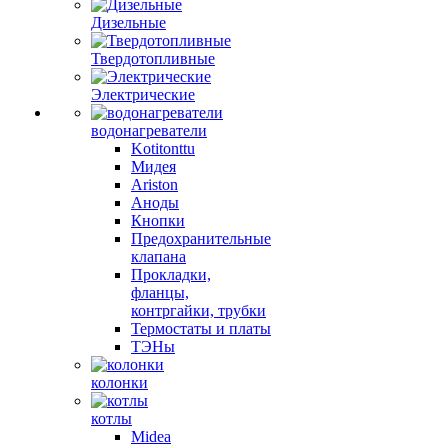
Дизельные
Твердотопливные
Электрические
водонагреватели
Kotitonttu
Мидея
Ariston
Аноды
Кнопки
Предохранительные
клапана
Прокладки,
фланцы,
контргайки, трубки
Термостаты и платы
ТЭНы
колонки
котлы
Midea