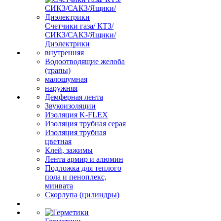
Счетчики газа/ КТЗ/
СИКЗ/САКЗ/Ящики/
Диэлектрики
внутренняя
Водоотводящие желоба
(трапы)
малошумная
наружняя
Демферная лента
Звукоизоляции
Изоляция K-FLEX
Изоляция трубная серая
Изоляция трубная
цветная
Клей, зажимы
Лента армир и алюмин
Подложка для теплого
пола и пеноплекс,
минвата
Скорлупа (цилиндры)