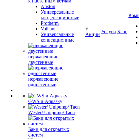
к настенным котлам
Ariston
Универсальные
Ком
конденсационные
Protherm
Vaillant
Услуги
Блог
Универсальные
Акции
конвекционные
нержавеющие
двустенные
нержавеющие
одностенные
GWS и Aquasky
Wester/ Unipump/ Taen
Баки для открытых
систем