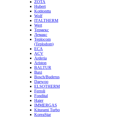
ZOTA
Hubert
Kotitonttu
Wolf
ITALTHERM
Wert
Термекс
Лемакс
Teplocom
(Teplodom)
ECA
ACV
Arderia
Ariston
BALTUR
Baxi
Bosch/Buderus
Daewoo
ELSOTHERM
Ferroli
Fondital
Haier
IMMERGAS
Kiturami Turbo
KoreaStar