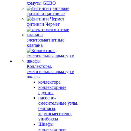
хомуты GEBO
фитинги цанговые
фитинги Чермет
электромагнитные
клапана
Коллекторы,
смесительная арматура/
шкафы
коллектора
коллекторные
группы
насосно-
смесительные узлы,
байпасы,
термосмесители,
унибоксы
Шкафы
коллекторные