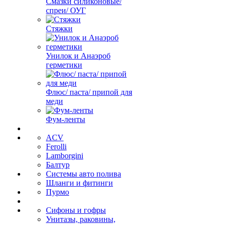
Смазки силиконовые/
спреи/ ОУГ
Стяжки
Унилок и Анаэроб
герметики
Флюс/ паста/ припой для
меди
Фум-ленты
ACV
Ferolli
Lamborgini
Балтур
Системы авто полива
Шланги и фитинги
Пурмо
Сифоны и гофры
Унитазы, раковины,