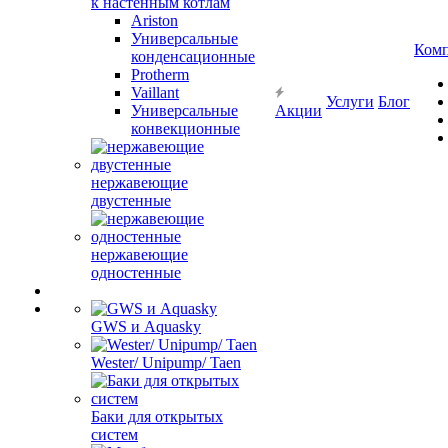
к настенным котлам
Ariston
Универсальные
Ком
конденсационные
Protherm
Vaillant
Услуги
Блог
Универсальные
Акции
конвекционные
нержавеющие
двустенные
нержавеющие
одностенные
GWS и Aquasky
Wester/ Unipump/ Taen
Баки для открытых
систем