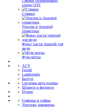
Смазки силиконовые/
спреи/ ОУГ
Стяжки
Унилок и Анаэроб
герметики
Флюс/ паста/ припой для
меди
Фум-ленты
ACV
Ferolli
Lamborgini
Балтур
Системы авто полива
Шланги и фитинги
Пурмо
Сифоны и гофры
Унитазы, раковины,