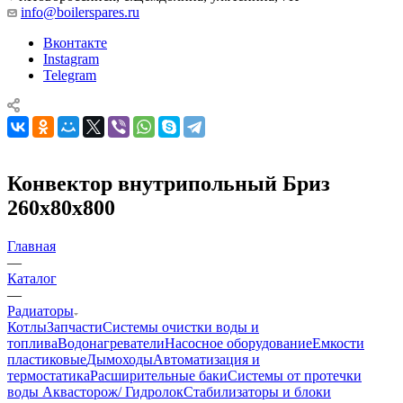
info@boilerspares.ru
Вконтакте
Instagram
Telegram
Конвектор внутрипольный Бриз
260х80х800
Главная
—
Каталог
—
Радиаторы
Котлы
Запчасти
Системы очистки воды и
топлива
Водонагреватели
Насосное оборудование
Емкости
пластиковые
Дымоходы
Автоматизация и
термостатика
Расширительные баки
Системы от протечки
воды Аквасторож/ Гидролок
Стабилизаторы и блоки