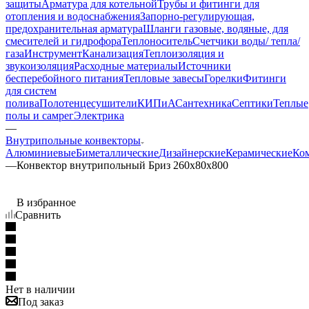
защиты
Арматура для котельной
Трубы и фитинги для
отопления и водоснабжения
Запорно-регулирующая,
предохранительная арматура
Шланги газовые, водяные, для
смесителей и гидрофора
Теплоноситель
Счетчики воды/ тепла/
газа
Инструмент
Канализация
Теплоизоляция и
звукоизоляция
Расходные материалы
Источники
бесперебойного питания
Тепловые завесы
Горелки
Фитинги
для систем
полива
Полотенцесушители
КИПиА
Сантехника
Септики
Теплые
полы и самрег
Электрика
—
Внутрипольные конвекторы
Алюминиевые
Биметаллические
Дизайнерские
Керамические
Ко
—
Конвектор внутрипольный Бриз 260х80х800
В избранное
Сравнить
Нет в наличии
Под заказ