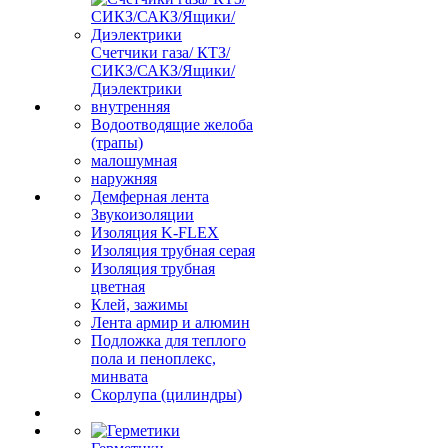
Счетчики газа/ КТЗ/
СИКЗ/САКЗ/Ящики/
Диэлектрики
внутренняя
Водоотводящие желоба
(трапы)
малошумная
наружняя
Демферная лента
Звукоизоляции
Изоляция K-FLEX
Изоляция трубная серая
Изоляция трубная
цветная
Клей, зажимы
Лента армир и алюмин
Подложка для теплого
пола и пеноплекс,
минвата
Скорлупа (цилиндры)