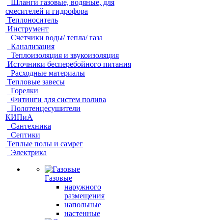
Шланги газовые, водяные, для
смесителей и гидрофора
Теплоноситель
Инструмент
Счетчики воды/ тепла/ газа
Канализация
Теплоизоляция и звукоизоляция
Источники бесперебойного питания
Расходные материалы
Тепловые завесы
Горелки
Фитинги для систем полива
Полотенцесушители
КИПиА
Сантехника
Септики
Теплые полы и самрег
Электрика
Газовые
наружного
размещения
напольные
настенные