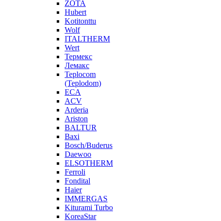
ZOTA
Hubert
Kotitonttu
Wolf
ITALTHERM
Wert
Термекс
Лемакс
Teplocom
(Teplodom)
ECA
ACV
Arderia
Ariston
BALTUR
Baxi
Bosch/Buderus
Daewoo
ELSOTHERM
Ferroli
Fondital
Haier
IMMERGAS
Kiturami Turbo
KoreaStar