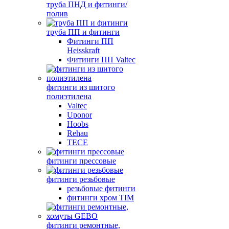
труба ПНД и фитинги/
полив
труба ПП и фитинги
Фитинги ПП
Heisskraft
Фитинги ПП Valtec
фитинги из шитого
полиэтилена
Valtec
Uponor
Hoobs
Rehau
TECE
фитинги прессовые
фитинги резьбовые
резьбовые фитинги
фитинги хром TIM
фитинги ремонтные,