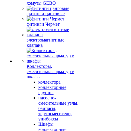
хомуты GEBO
фитинги цанговые
фитинги Чермет
электромагнитные
клапана
Коллекторы,
смесительная арматура/
шкафы
коллектора
коллекторные
группы
насосно-
смесительные узлы,
байпасы,
термосмесители,
унибоксы
Шкафы
коллекторные