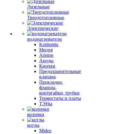
Дизельные
Твердотопливные
Электрические
водонагреватели
Kotitonttu
Мидея
Ariston
Аноды
Кнопки
Предохранительные
клапана
Прокладки,
фланцы,
контргайки, трубки
Термостаты и платы
ТЭНы
колонки
котлы
Midea