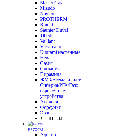
Master Gas
Mizudo
Navien
PROTHERM
Rinnai
Saunier Duval
Tiberis
Vaillant
Viessmann
Кiturami настенные
Нева
Оазис
Олимпия
Пирамида
ЖМЗ/Атем/Сигнал/
Сиберия/РГА/Газо-
горелочные
устройства
Aналоги
Форсунки
Эван
+ ЕЩЕ 33
насосы
Aquario