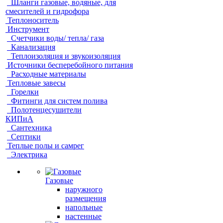
Шланги газовые, водяные, для
смесителей и гидрофора
Теплоноситель
Инструмент
Счетчики воды/ тепла/ газа
Канализация
Теплоизоляция и звукоизоляция
Источники бесперебойного питания
Расходные материалы
Тепловые завесы
Горелки
Фитинги для систем полива
Полотенцесушители
КИПиА
Сантехника
Септики
Теплые полы и самрег
Электрика
Газовые
наружного
размещения
напольные
настенные