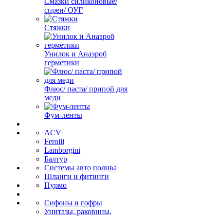
Смазки силиконовые/
спреи/ ОУГ
Стяжки
Унилок и Анаэроб
герметики
Флюс/ паста/ припой для
меди
Фум-ленты
ACV
Ferolli
Lamborgini
Балтур
Системы авто полива
Шланги и фитинги
Пурмо
Сифоны и гофры
Унитазы, раковины,