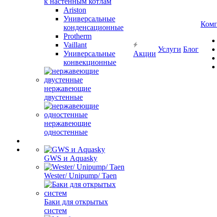
к настенным котлам
Ariston
Универсальные
Ком
конденсационные
Protherm
Vaillant
Услуги
Блог
Универсальные
Акции
конвекционные
нержавеющие
двустенные
нержавеющие
одностенные
GWS и Aquasky
Wester/ Unipump/ Taen
Баки для открытых
систем