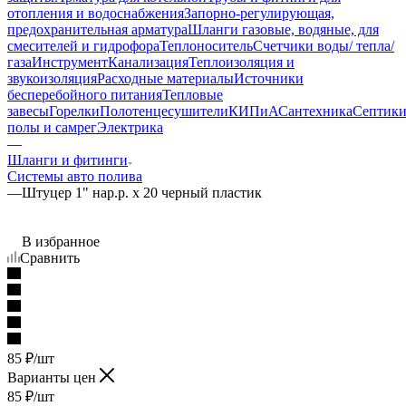
отопления и водоснабжения
Запорно-регулирующая,
предохранительная арматура
Шланги газовые, водяные, для
смесителей и гидрофора
Теплоноситель
Счетчики воды/ тепла/
газа
Инструмент
Канализация
Теплоизоляция и
звукоизоляция
Расходные материалы
Источники
бесперебойного питания
Тепловые
завесы
Горелки
Полотенцесушители
КИПиА
Сантехника
Септик
полы и самрег
Электрика
—
Шланги и фитинги
Системы авто полива
—
Штуцер 1" нар.р. х 20 черный пластик
В избранное
Сравнить
85
₽
/шт
Варианты цен
85
₽
/шт