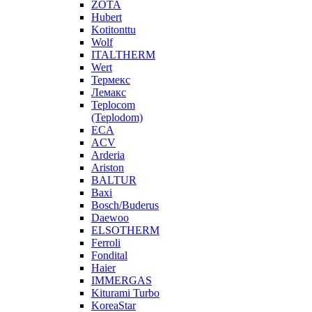
ZOTA
Hubert
Kotitonttu
Wolf
ITALTHERM
Wert
Термекс
Лемакс
Teplocom
(Teplodom)
ECA
ACV
Arderia
Ariston
BALTUR
Baxi
Bosch/Buderus
Daewoo
ELSOTHERM
Ferroli
Fondital
Haier
IMMERGAS
Kiturami Turbo
KoreaStar