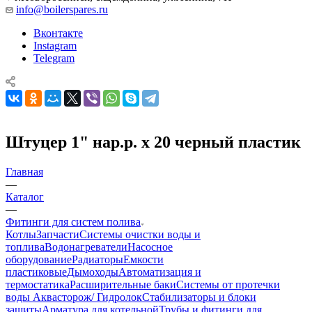
info@boilerspares.ru
Вконтакте
Instagram
Telegram
Штуцер 1" нар.р. х 20 черный пластик
Главная
—
Каталог
—
Фитинги для систем полива
Котлы
Запчасти
Системы очистки воды и
топлива
Водонагреватели
Насосное
оборудование
Радиаторы
Емкости
пластиковые
Дымоходы
Автоматизация и
термостатика
Расширительные баки
Системы от протечки
воды Аквасторож/ Гидролок
Стабилизаторы и блоки
защиты
Арматура для котельной
Трубы и фитинги для