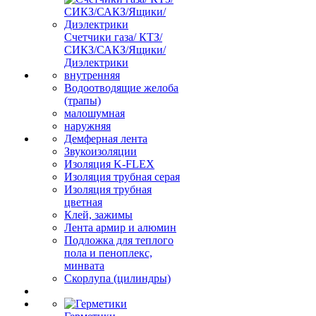
Счетчики газа/ КТЗ/
СИКЗ/САКЗ/Ящики/
Диэлектрики
внутренняя
Водоотводящие желоба
(трапы)
малошумная
наружняя
Демферная лента
Звукоизоляции
Изоляция K-FLEX
Изоляция трубная серая
Изоляция трубная
цветная
Клей, зажимы
Лента армир и алюмин
Подложка для теплого
пола и пеноплекс,
минвата
Скорлупа (цилиндры)