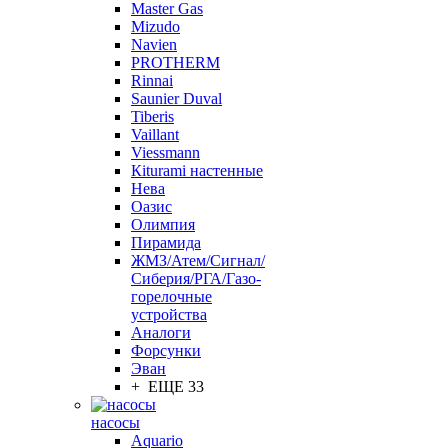
Master Gas
Mizudo
Navien
PROTHERM
Rinnai
Saunier Duval
Tiberis
Vaillant
Viessmann
Кiturami настенные
Нева
Оазис
Олимпия
Пирамида
ЖМЗ/Атем/Сигнал/
Сиберия/РГА/Газо-
горелочные
устройства
Aналоги
Форсунки
Эван
+ ЕЩЕ 33
насосы
Aquario