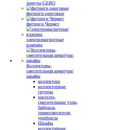
хомуты GEBO
фитинги цанговые
фитинги Чермет
электромагнитные
клапана
Коллекторы,
смесительная арматура/
шкафы
коллектора
коллекторные
группы
насосно-
смесительные узлы,
байпасы,
термосмесители,
унибоксы
Шкафы
коллекторные