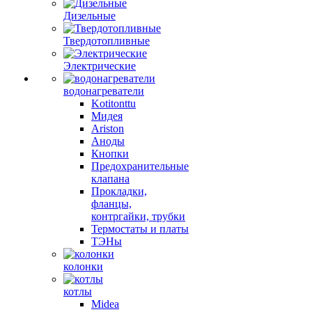
Дизельные
Твердотопливные
Электрические
водонагреватели
Kotitonttu
Мидея
Ariston
Аноды
Кнопки
Предохранительные
клапана
Прокладки,
фланцы,
контргайки, трубки
Термостаты и платы
ТЭНы
колонки
котлы
Midea