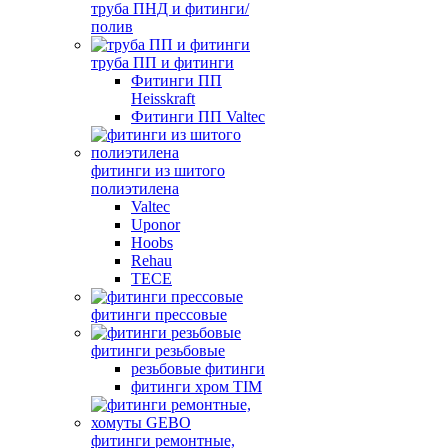
труба ПНД и фитинги/
полив
труба ПП и фитинги
Фитинги ПП
Heisskraft
Фитинги ПП Valtec
фитинги из шитого
полиэтилена
Valtec
Uponor
Hoobs
Rehau
TECE
фитинги прессовые
фитинги резьбовые
резьбовые фитинги
фитинги хром TIM
фитинги ремонтные,