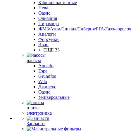
Кiturami настенные
Нева
Оазис
Олимпия
Пирамида
ЖМЗ/Атем/Сигнал/Сиберия/РГА/Газо-горелоч
Aналоги
Форсунки
Эван
+ ЕЩЕ 33
насосы
Aquario
Espa
Grundfos
Wilo
Джилекс
Оазис
Универсальные
плиты
электроника
Запчасти