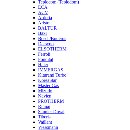
Teplocom (Teplodom)
ECA
ACV
Arderia
Ariston
BALTUR
Baxi
Bosch/Buderus
Daewoo
ELSOTHERM
Ferroli
Fondital
Haier
IMMERGAS
Kiturami Turbo
KoreaStar
Master Gas
Mizudo
Navien
PROTHERM
Rinnai
Saunier Duval
Tiberis
Vaillant
Viessmann