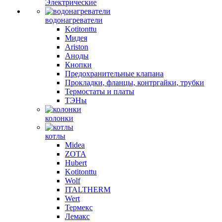
Электрические
водонагреватели
Kotitonttu
Мидея
Ariston
Аноды
Кнопки
Предохранительные клапана
Прокладки, фланцы, контргайки, трубки
Термостаты и платы
ТЭНы
колонки
котлы
Midea
ZOTA
Hubert
Kotitonttu
Wolf
ITALTHERM
Wert
Термекс
Лемакс