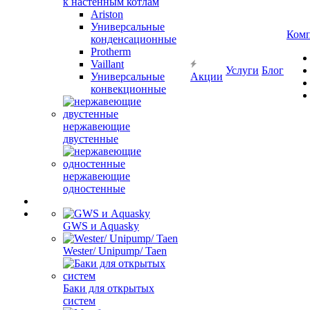
к настенным котлам
Ariston
Универсальные
Ком
конденсационные
Protherm
Vaillant
Услуги
Блог
Универсальные
Акции
конвекционные
нержавеющие
двустенные
нержавеющие
одностенные
GWS и Aquasky
Wester/ Unipump/ Taen
Баки для открытых
систем