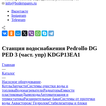
info@boilerspares.ru
Вконтакте
Instagram
Telegram
Станция водоснабжения Pedrollo DG
PED 3 (част. упр) KDGP13EA1
Главная
—
Каталог
—
Насосное оборудование
Котлы
Запчасти
Системы очистки воды и
топлива
Водонагреватели
Радиаторы
Емкости
пластиковые
Дымоходы
Автоматизация и
термостатика
Расширительные баки
Системы от протечки
воды Аквасторож/ Гидролок
Стабилизаторы и блоки