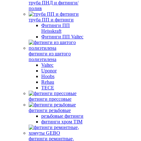
труба ПНД и фитинги/
полив
труба ПП и фитинги
Фитинги ПП
Heisskraft
Фитинги ПП Valtec
фитинги из шитого
полиэтилена
Valtec
Uponor
Hoobs
Rehau
TECE
фитинги прессовые
фитинги резьбовые
резьбовые фитинги
фитинги хром TIM
фитинги ремонтные,