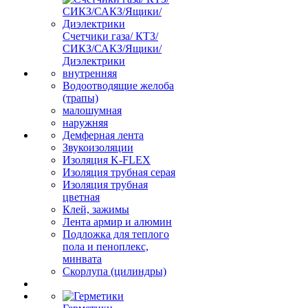
Счетчики газа/ КТЗ/
СИКЗ/САКЗ/Ящики/
Диэлектрики
внутренняя
Водоотводящие желоба
(трапы)
малошумная
наружняя
Демферная лента
Звукоизоляции
Изоляция K-FLEX
Изоляция трубная серая
Изоляция трубная
цветная
Клей, зажимы
Лента армир и алюмин
Подложка для теплого
пола и пеноплекс,
минвата
Скорлупа (цилиндры)