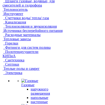
Шланги газовые, водяные, для
смесителей и гидрофора
Теплоноситель
Инструмент
Счетчики воды/ тепла/ газа
Канализация
Теплоизоляция и звукоизоляция
Источники бесперебойного питания
Расходные материалы
Тепловые завесы
Горелки
Фитинги для систем полива
Полотенцесушители
КИПиА
Сантехника
Септики
Теплые полы и самрег
Электрика
Газовые
наружного
размещения
напольные
настенные