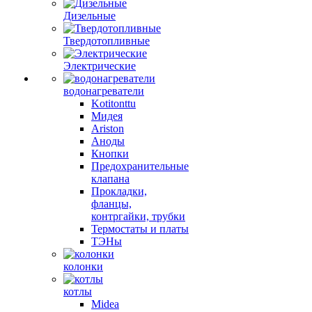
Дизельные
Твердотопливные
Электрические
водонагреватели
Kotitonttu
Мидея
Ariston
Аноды
Кнопки
Предохранительные
клапана
Прокладки,
фланцы,
контргайки, трубки
Термостаты и платы
ТЭНы
колонки
котлы
Midea