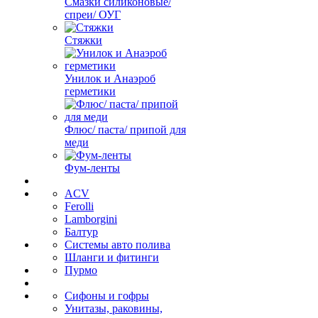
Смазки силиконовые/
спреи/ ОУГ
Стяжки
Унилок и Анаэроб
герметики
Флюс/ паста/ припой для
меди
Фум-ленты
ACV
Ferolli
Lamborgini
Балтур
Системы авто полива
Шланги и фитинги
Пурмо
Сифоны и гофры
Унитазы, раковины,