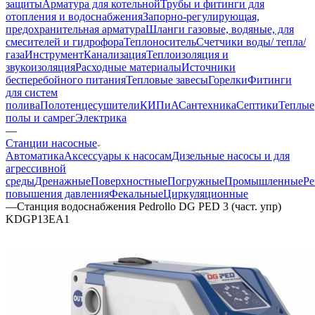
защиты
Арматура для котельной
Трубы и фитинги для
отопления и водоснабжения
Запорно-регулирующая,
предохранительная арматура
Шланги газовые, водяные, для
смесителей и гидрофора
Теплоноситель
Счетчики воды/ тепла/
газа
Инструмент
Канализация
Теплоизоляция и
звукоизоляция
Расходные материалы
Источники
бесперебойного питания
Тепловые завесы
Горелки
Фитинги
для систем
полива
Полотенцесушители
КИПиА
Сантехника
Септики
Теплые
полы и самрег
Электрика
—
Станции насосные
Автоматика
Аксессуары к насосам
Дизельные насосы и для
агрессивной
среды
Дренажные
Поверхностные
Погружные
Промышленные
Ре
повышения давления
Фекальные
Циркуляционные
—
Станция водоснабжения Pedrollo DG PED 3 (част. упр)
KDGP13EA1