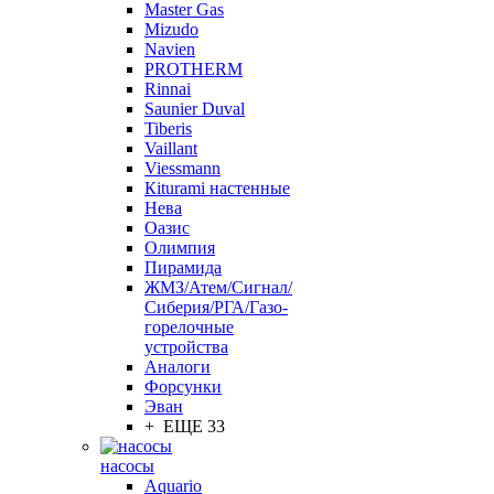
Master Gas
Mizudo
Navien
PROTHERM
Rinnai
Saunier Duval
Tiberis
Vaillant
Viessmann
Кiturami настенные
Нева
Оазис
Олимпия
Пирамида
ЖМЗ/Атем/Сигнал/
Сиберия/РГА/Газо-
горелочные
устройства
Aналоги
Форсунки
Эван
+ ЕЩЕ 33
насосы
Aquario