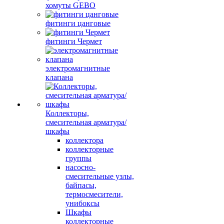
хомуты GEBO
фитинги цанговые
фитинги Чермет
электромагнитные
клапана
Коллекторы,
смесительная арматура/
шкафы
коллектора
коллекторные
группы
насосно-
смесительные узлы,
байпасы,
термосмесители,
унибоксы
Шкафы
коллекторные