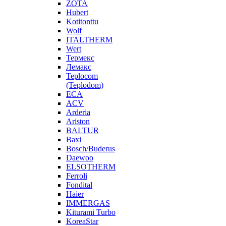
ZOTA
Hubert
Kotitonttu
Wolf
ITALTHERM
Wert
Термекс
Лемакс
Teplocom
(Teplodom)
ECA
ACV
Arderia
Ariston
BALTUR
Baxi
Bosch/Buderus
Daewoo
ELSOTHERM
Ferroli
Fondital
Haier
IMMERGAS
Kiturami Turbo
KoreaStar