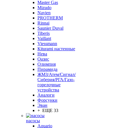
Master Gas
Mizudo
Navien
PROTHERM
Rinnai
Saunier Duval
Tiberis
Vaillant
Viessmann
Кiturami настенные
Нева
Оазис
Олимпия
Пирамида
ЖМЗ/Атем/Сигнал/
Сиберия/РГА/Газо-
горелочные
устройства
Aналоги
Форсунки
Эван
+ ЕЩЕ 33
насосы
Aquario