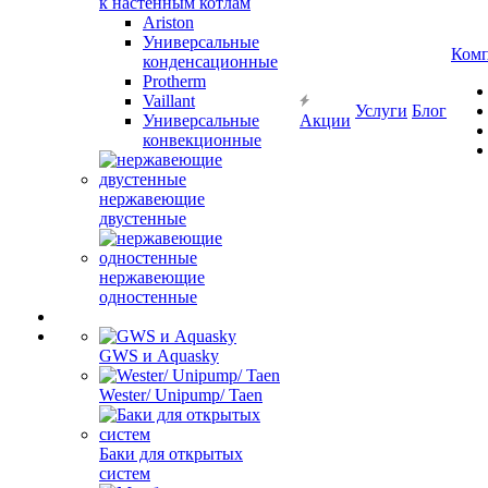
к настенным котлам
Ariston
Универсальные
Ком
конденсационные
Protherm
Vaillant
Услуги
Блог
Универсальные
Акции
конвекционные
нержавеющие
двустенные
нержавеющие
одностенные
GWS и Aquasky
Wester/ Unipump/ Taen
Баки для открытых
систем