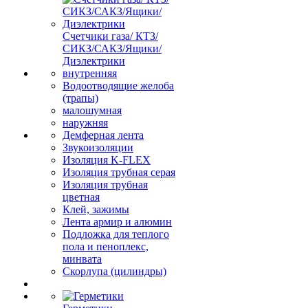
Счетчики газа/ КТЗ/
СИКЗ/САКЗ/Ящики/
Диэлектрики
внутренняя
Водоотводящие желоба
(трапы)
малошумная
наружняя
Демферная лента
Звукоизоляции
Изоляция K-FLEX
Изоляция трубная серая
Изоляция трубная
цветная
Клей, зажимы
Лента армир и алюмин
Подложка для теплого
пола и пеноплекс,
минвата
Скорлупа (цилиндры)