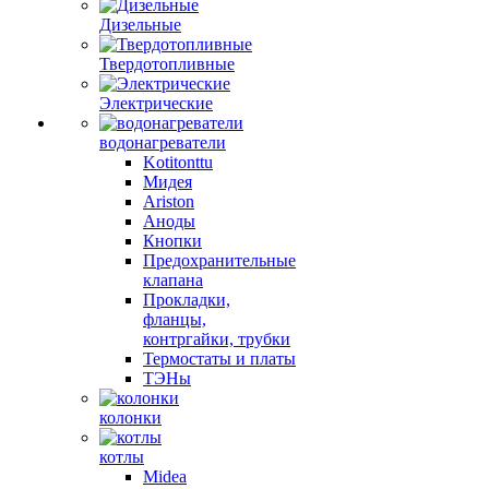
Дизельные
Твердотопливные
Электрические
водонагреватели
Kotitonttu
Мидея
Ariston
Аноды
Кнопки
Предохранительные
клапана
Прокладки,
фланцы,
контргайки, трубки
Термостаты и платы
ТЭНы
колонки
котлы
Midea