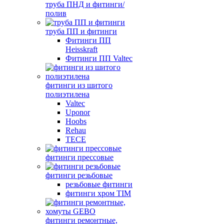
труба ПНД и фитинги/
полив
труба ПП и фитинги
Фитинги ПП
Heisskraft
Фитинги ПП Valtec
фитинги из шитого
полиэтилена
Valtec
Uponor
Hoobs
Rehau
TECE
фитинги прессовые
фитинги резьбовые
резьбовые фитинги
фитинги хром TIM
фитинги ремонтные,