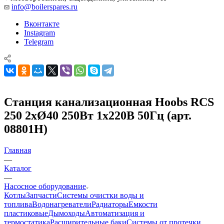
info@boilerspares.ru
Вконтакте
Instagram
Telegram
Станция канализационная Hoobs RCS
250 2хØ40 250Вт 1x220В 50Гц (арт.
08801H)
Главная
—
Каталог
—
Насосное оборудование
Котлы
Запчасти
Системы очистки воды и
топлива
Водонагреватели
Радиаторы
Емкости
пластиковые
Дымоходы
Автоматизация и
термостатика
Расширительные баки
Системы от протечки