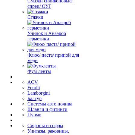
Смазки силиконовые/
спреи/ ОУГ
Стяжки
Унилок и Анаэроб
герметики
Флюс/ паста/ припой для
меди
Фум-ленты
ACV
Ferolli
Lamborgini
Балтур
Системы авто полива
Шланги и фитинги
Пурмо
Сифоны и гофры
Унитазы, раковины,