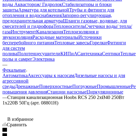
воды Аквасторож/ Гидролок
Стабилизаторы и блоки
защиты
Арматура для котельной
Трубы и фитинги для
отопления и водоснабжения
Запорно-регулирующая,
предохранительная арматура
Шланги газовые, водяные, для
смесителей и гидрофора
Теплоноситель
Счетчики воды/ тепла/
газа
Инструмент
Канализация
Теплоизоляция и
звукоизоляция
Расходные материалы
Источники
бесперебойного питания
Тепловые завесы
Горелки
Фитинги
для систем
полива
Полотенцесушители
КИПиА
Сантехника
Септики
Теплые
полы и самрег
Электрика
—
Фекальные
Автоматика
Аксессуары к насосам
Дизельные насосы и для
агрессивной
среды
Дренажные
Поверхностные
Погружные
Промышленные
Ре
повышения давления
Станции насосные
Циркуляционные
—
Станция канализационная Hoobs RCS 250 2хØ40 250Вт
1x220В 50Гц (арт. 08801H)
В избранное
Сравнить