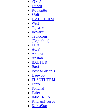
ZOTA
Hubert
Kotitonttu
Wolf
ITALTHERM
Wert
Термекс
Лемакс
Teplocom
(Teplodom)
ECA
ACV
Arderia
Ariston
BALTUR
Baxi
Bosch/Buderus
Daewoo
ELSOTHERM
Ferroli
Fondital
Haier
IMMERGAS
Kiturami Turbo
KoreaStar