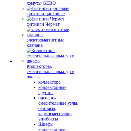
хомуты GEBO
фитинги цанговые
фитинги Чермет
электромагнитные
клапана
Коллекторы,
смесительная арматура/
шкафы
коллектора
коллекторные
группы
насосно-
смесительные узлы,
байпасы,
термосмесители,
унибоксы
Шкафы
коллекторные