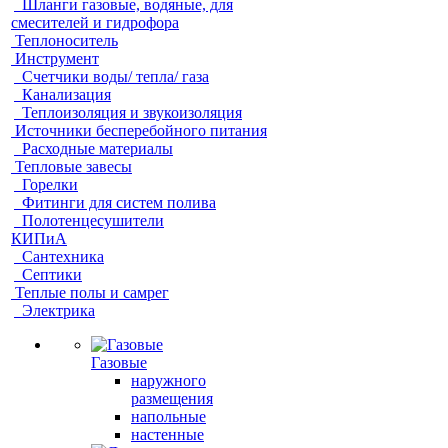
Шланги газовые, водяные, для
смесителей и гидрофора
Теплоноситель
Инструмент
Счетчики воды/ тепла/ газа
Канализация
Теплоизоляция и звукоизоляция
Источники бесперебойного питания
Расходные материалы
Тепловые завесы
Горелки
Фитинги для систем полива
Полотенцесушители
КИПиА
Сантехника
Септики
Теплые полы и самрег
Электрика
Газовые
наружного
размещения
напольные
настенные