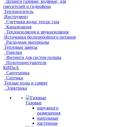
Шланги газовые, водяные, для
смесителей и гидрофора
Теплоноситель
Инструмент
Счетчики воды/ тепла/ газа
Канализация
Теплоизоляция и звукоизоляция
Источники бесперебойного питания
Расходные материалы
Тепловые завесы
Горелки
Фитинги для систем полива
Полотенцесушители
КИПиА
Сантехника
Септики
Теплые полы и самрег
Электрика
Газовые
наружного
размещения
напольные
настенные