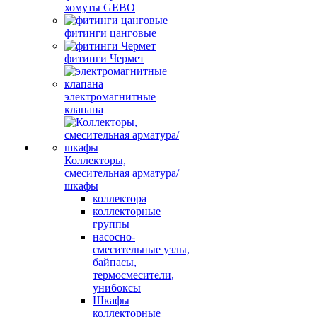
хомуты GEBO
фитинги цанговые
фитинги Чермет
электромагнитные
клапана
Коллекторы,
смесительная арматура/
шкафы
коллектора
коллекторные
группы
насосно-
смесительные узлы,
байпасы,
термосмесители,
унибоксы
Шкафы
коллекторные