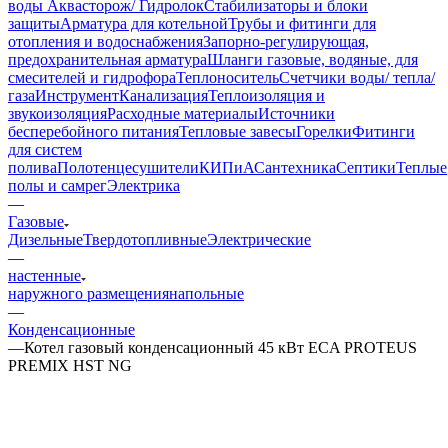
воды Аквасторож/ Гидролок
Стабилизаторы и блоки
защиты
Арматура для котельной
Трубы и фитинги для
отопления и водоснабжения
Запорно-регулирующая,
предохранительная арматура
Шланги газовые, водяные, для
смесителей и гидрофора
Теплоноситель
Счетчики воды/ тепла/
газа
Инструмент
Канализация
Теплоизоляция и
звукоизоляция
Расходные материалы
Источники
бесперебойного питания
Тепловые завесы
Горелки
Фитинги
для систем
полива
Полотенцесушители
КИПиА
Сантехника
Септики
Теплые
полы и самрег
Электрика
—
Газовые
Дизельные
Твердотопливные
Электрические
—
настенные
наружного размещения
напольные
—
Конденсационные
—
Котел газовый конденсационный 45 кВт ECA PROTEUS
PREMIX HST NG