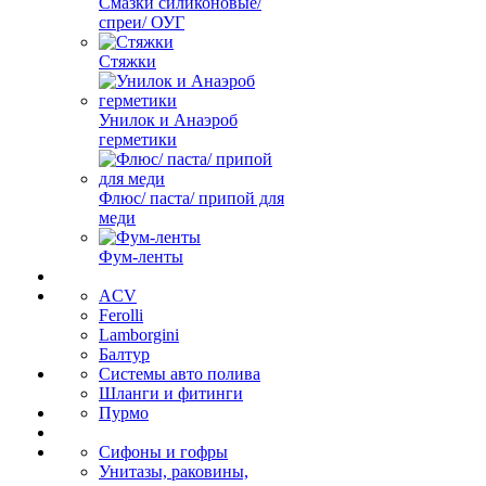
Смазки силиконовые/
спреи/ ОУГ
Стяжки
Унилок и Анаэроб
герметики
Флюс/ паста/ припой для
меди
Фум-ленты
ACV
Ferolli
Lamborgini
Балтур
Системы авто полива
Шланги и фитинги
Пурмо
Сифоны и гофры
Унитазы, раковины,