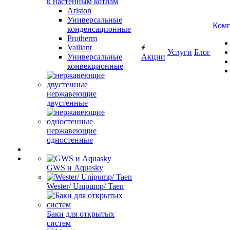
к настенным котлам
Ariston
Универсальные
Ком
конденсационные
Protherm
Vaillant
Услуги
Блог
Универсальные
Акции
конвекционные
нержавеющие
двустенные
нержавеющие
одностенные
GWS и Aquasky
Wester/ Unipump/ Taen
Баки для открытых
систем