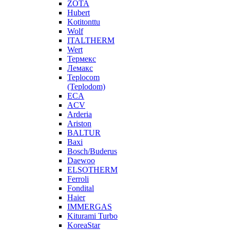
ZOTA
Hubert
Kotitonttu
Wolf
ITALTHERM
Wert
Термекс
Лемакс
Teplocom
(Teplodom)
ECA
ACV
Arderia
Ariston
BALTUR
Baxi
Bosch/Buderus
Daewoo
ELSOTHERM
Ferroli
Fondital
Haier
IMMERGAS
Kiturami Turbo
KoreaStar