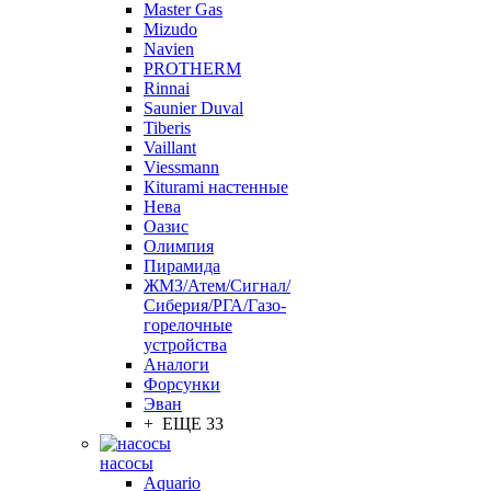
Master Gas
Mizudo
Navien
PROTHERM
Rinnai
Saunier Duval
Tiberis
Vaillant
Viessmann
Кiturami настенные
Нева
Оазис
Олимпия
Пирамида
ЖМЗ/Атем/Сигнал/
Сиберия/РГА/Газо-
горелочные
устройства
Aналоги
Форсунки
Эван
+ ЕЩЕ 33
насосы
Aquario