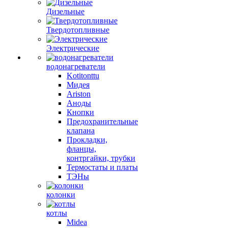
Дизельные
Твердотопливные
Электрические
водонагреватели
Kotitonttu
Мидея
Ariston
Аноды
Кнопки
Предохранительные
клапана
Прокладки,
фланцы,
контргайки, трубки
Термостаты и платы
ТЭНы
колонки
котлы
Midea