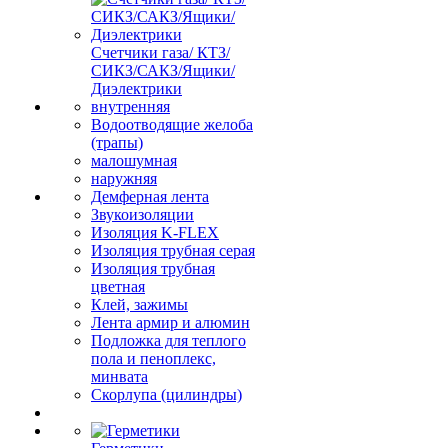
Счетчики газа/ КТЗ/
СИКЗ/САКЗ/Ящики/
Диэлектрики
внутренняя
Водоотводящие желоба
(трапы)
малошумная
наружняя
Демферная лента
Звукоизоляции
Изоляция K-FLEX
Изоляция трубная серая
Изоляция трубная
цветная
Клей, зажимы
Лента армир и алюмин
Подложка для теплого
пола и пеноплекс,
минвата
Скорлупа (цилиндры)