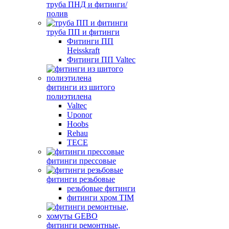
труба ПНД и фитинги/
полив
труба ПП и фитинги
Фитинги ПП
Heisskraft
Фитинги ПП Valtec
фитинги из шитого
полиэтилена
Valtec
Uponor
Hoobs
Rehau
TECE
фитинги прессовые
фитинги резьбовые
резьбовые фитинги
фитинги хром TIM
фитинги ремонтные,