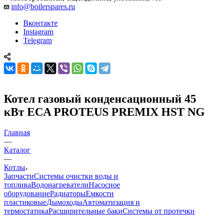
info@boilerspares.ru
Вконтакте
Instagram
Telegram
Котел газовый конденсационный 45
кВт ECA PROTEUS PREMIX HST NG
Главная
—
Каталог
—
Котлы
Запчасти
Системы очистки воды и
топлива
Водонагреватели
Насосное
оборудование
Радиаторы
Емкости
пластиковые
Дымоходы
Автоматизация и
термостатика
Расширительные баки
Системы от протечки