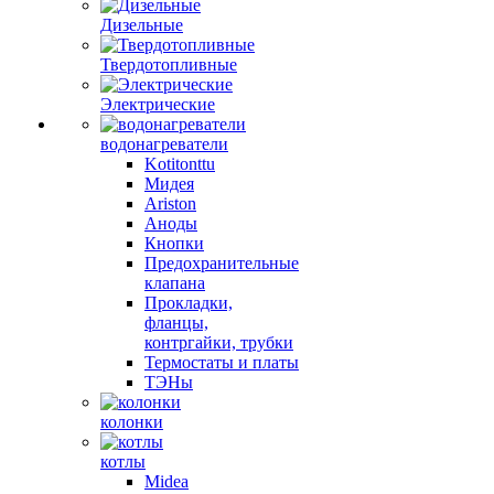
Дизельные
Твердотопливные
Электрические
водонагреватели
Kotitonttu
Мидея
Ariston
Аноды
Кнопки
Предохранительные
клапана
Прокладки,
фланцы,
контргайки, трубки
Термостаты и платы
ТЭНы
колонки
котлы
Midea