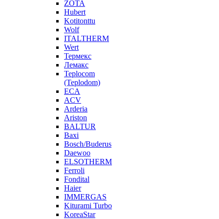
ZOTA
Hubert
Kotitonttu
Wolf
ITALTHERM
Wert
Термекс
Лемакс
Teplocom
(Teplodom)
ECA
ACV
Arderia
Ariston
BALTUR
Baxi
Bosch/Buderus
Daewoo
ELSOTHERM
Ferroli
Fondital
Haier
IMMERGAS
Kiturami Turbo
KoreaStar