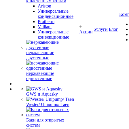
к настенным котлам
Ariston
Универсальные
Ком
конденсационные
Protherm
Vaillant
Услуги
Блог
Универсальные
Акции
конвекционные
нержавеющие
двустенные
нержавеющие
одностенные
GWS и Aquasky
Wester/ Unipump/ Taen
Баки для открытых
систем