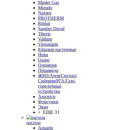
Master Gas
Mizudo
Navien
PROTHERM
Rinnai
Saunier Duval
Tiberis
Vaillant
Viessmann
Кiturami настенные
Нева
Оазис
Олимпия
Пирамида
ЖМЗ/Атем/Сигнал/
Сиберия/РГА/Газо-
горелочные
устройства
Aналоги
Форсунки
Эван
+ ЕЩЕ 33
насосы
Aquario