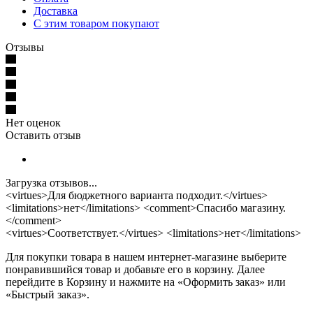
Доставка
С этим товаром покупают
Отзывы
Нет оценок
Оставить отзыв
Загрузка отзывов...
<virtues>Для бюджетного варианта подходит.</virtues>
<limitations>нет</limitations> <comment>Спасибо магазину.
</comment>
<virtues>Соответствует.</virtues> <limitations>нет</limitations>
Для покупки товара в нашем интернет-магазине выберите
понравившийся товар и добавьте его в корзину. Далее
перейдите в Корзину и нажмите на «Оформить заказ» или
«Быстрый заказ».