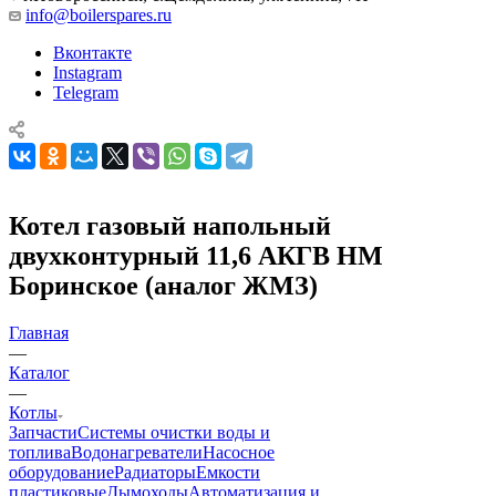
info@boilerspares.ru
Вконтакте
Instagram
Telegram
Котел газовый напольный
двухконтурный 11,6 АКГВ НМ
Боринское (аналог ЖМЗ)
Главная
—
Каталог
—
Котлы
Запчасти
Системы очистки воды и
топлива
Водонагреватели
Насосное
оборудование
Радиаторы
Емкости
пластиковые
Дымоходы
Автоматизация и