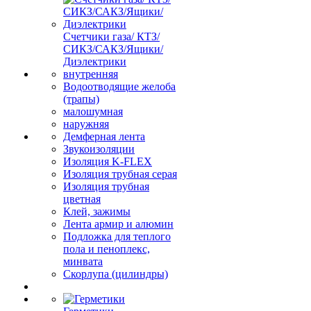
Счетчики газа/ КТЗ/
СИКЗ/САКЗ/Ящики/
Диэлектрики
внутренняя
Водоотводящие желоба
(трапы)
малошумная
наружняя
Демферная лента
Звукоизоляции
Изоляция K-FLEX
Изоляция трубная серая
Изоляция трубная
цветная
Клей, зажимы
Лента армир и алюмин
Подложка для теплого
пола и пеноплекс,
минвата
Скорлупа (цилиндры)