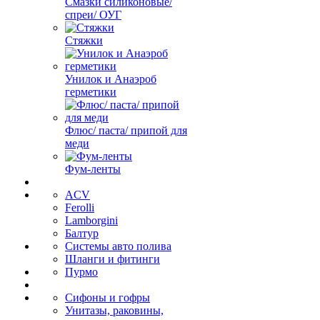
Смазки силиконовые/
спреи/ ОУГ
Стяжки
Унилок и Анаэроб
герметики
Флюс/ паста/ припой для
меди
Фум-ленты
ACV
Ferolli
Lamborgini
Балтур
Системы авто полива
Шланги и фитинги
Пурмо
Сифоны и гофры
Унитазы, раковины,