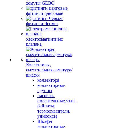
хомуты GEBO
фитинги цанговые
фитинги Чермет
электромагнитные
клапана
Коллекторы,
смесительная арматура/
шкафы
коллектора
коллекторные
группы
насосно-
смесительные узлы,
байпасы,
термосмесители,
унибоксы
Шкафы
коллекторные