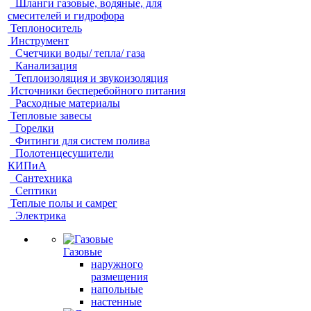
Шланги газовые, водяные, для
смесителей и гидрофора
Теплоноситель
Инструмент
Счетчики воды/ тепла/ газа
Канализация
Теплоизоляция и звукоизоляция
Источники бесперебойного питания
Расходные материалы
Тепловые завесы
Горелки
Фитинги для систем полива
Полотенцесушители
КИПиА
Сантехника
Септики
Теплые полы и самрег
Электрика
Газовые
наружного
размещения
напольные
настенные