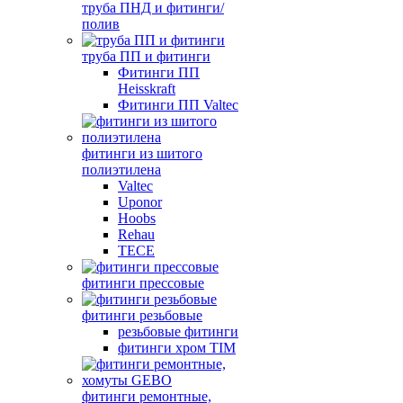
труба ПНД и фитинги/
полив
труба ПП и фитинги
Фитинги ПП
Heisskraft
Фитинги ПП Valtec
фитинги из шитого
полиэтилена
Valtec
Uponor
Hoobs
Rehau
TECE
фитинги прессовые
фитинги резьбовые
резьбовые фитинги
фитинги хром TIM
фитинги ремонтные,