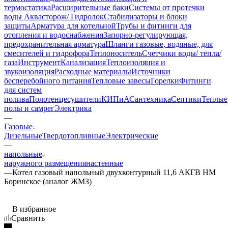
термостатика
Расширительные баки
Системы от протечки
воды Аквасторож/ Гидролок
Стабилизаторы и блоки
защиты
Арматура для котельной
Трубы и фитинги для
отопления и водоснабжения
Запорно-регулирующая,
предохранительная арматура
Шланги газовые, водяные, для
смесителей и гидрофора
Теплоноситель
Счетчики воды/ тепла/
газа
Инструмент
Канализация
Теплоизоляция и
звукоизоляция
Расходные материалы
Источники
бесперебойного питания
Тепловые завесы
Горелки
Фитинги
для систем
полива
Полотенцесушители
КИПиА
Сантехника
Септики
Теплые
полы и самрег
Электрика
—
Газовые
Дизельные
Твердотопливные
Электрические
—
напольные
наружного размещения
настенные
—
Котел газовый напольный двухконтурный 11,6 АКГВ НМ
Боринское (аналог ЖМЗ)
В избранное
Сравнить