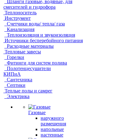
Шланги газовые, водяные, для
смесителей и гидрофора
Теплоноситель
Инструмент
Счетчики воды/ тепла/ газа
Канализация
Теплоизоляция и звукоизоляция
Источники бесперебойного питания
Расходные материалы
Тепловые завесы
Горелки
Фитинги для систем полива
Полотенцесушители
КИПиА
Сантехника
Септики
Теплые полы и самрег
Электрика
Газовые
наружного
размещения
напольные
настенные