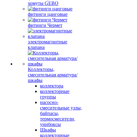
хомуты GEBO
фитинги цанговые
фитинги Чермет
электромагнитные
клапана
Коллекторы,
смесительная арматура/
шкафы
коллектора
коллекторные
группы
насосно-
смесительные узлы,
байпасы,
термосмесители,
унибоксы
Шкафы
коллекторные