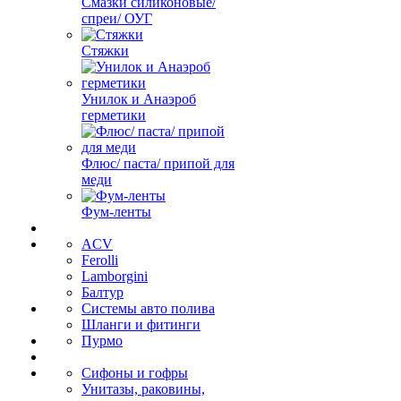
Смазки силиконовые/
спреи/ ОУГ
Стяжки
Унилок и Анаэроб
герметики
Флюс/ паста/ припой для
меди
Фум-ленты
ACV
Ferolli
Lamborgini
Балтур
Системы авто полива
Шланги и фитинги
Пурмо
Сифоны и гофры
Унитазы, раковины,