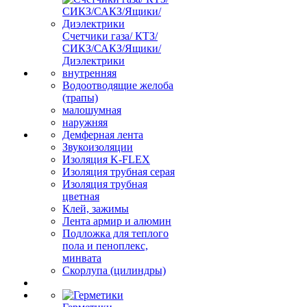
Счетчики газа/ КТЗ/
СИКЗ/САКЗ/Ящики/
Диэлектрики
внутренняя
Водоотводящие желоба
(трапы)
малошумная
наружняя
Демферная лента
Звукоизоляции
Изоляция K-FLEX
Изоляция трубная серая
Изоляция трубная
цветная
Клей, зажимы
Лента армир и алюмин
Подложка для теплого
пола и пеноплекс,
минвата
Скорлупа (цилиндры)