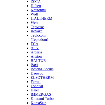
ZOTA
Hubert
Kotitonttu
Wolf
ITALTHERM
Wert
Термекс
Лемакс
Teplocom
(Teplodom)
ECA
ACV
Arderia
Ariston
BALTUR
Baxi
Bosch/Buderus
Daewoo
ELSOTHERM
Ferroli
Fondital
Haier
IMMERGAS
Kiturami Turbo
KoreaStar