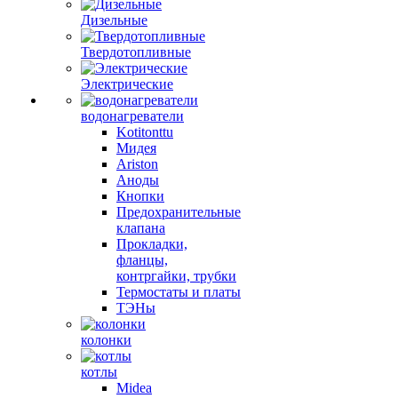
Дизельные
Твердотопливные
Электрические
водонагреватели
Kotitonttu
Мидея
Ariston
Аноды
Кнопки
Предохранительные
клапана
Прокладки,
фланцы,
контргайки, трубки
Термостаты и платы
ТЭНы
колонки
котлы
Midea