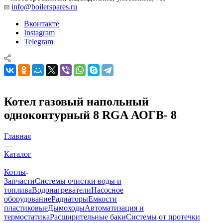
info@boilerspares.ru
Вконтакте
Instagram
Telegram
Котел газовый напольный
одноконтурный 8 RGA АОГВ- 8
Главная
—
Каталог
—
Котлы
Запчасти
Системы очистки воды и
топлива
Водонагреватели
Насосное
оборудование
Радиаторы
Емкости
пластиковые
Дымоходы
Автоматизация и
термостатика
Расширительные баки
Системы от протечки