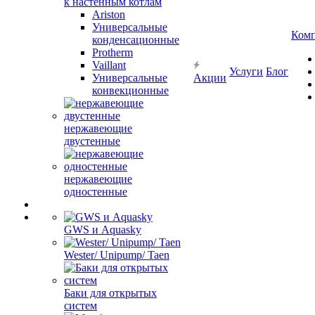
к настенным котлам
Ariston
Универсальные
Ком
конденсационные
Protherm
Vaillant
Услуги
Блог
Универсальные
Акции
конвекционные
нержавеющие
двустенные
нержавеющие
одностенные
GWS и Aquasky
Wester/ Unipump/ Taen
Баки для открытых
систем