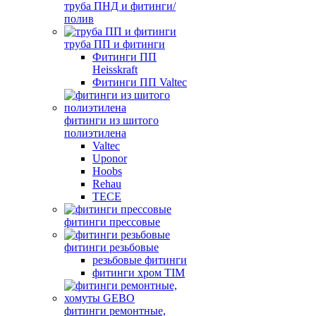
труба ПНД и фитинги/
полив
труба ПП и фитинги
Фитинги ПП
Heisskraft
Фитинги ПП Valtec
фитинги из шитого
полиэтилена
Valtec
Uponor
Hoobs
Rehau
TECE
фитинги прессовые
фитинги резьбовые
резьбовые фитинги
фитинги хром TIM
фитинги ремонтные,