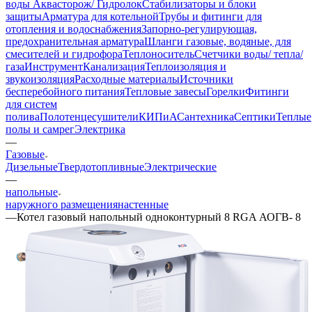
воды Аквасторож/ Гидролок
Стабилизаторы и блоки
защиты
Арматура для котельной
Трубы и фитинги для
отопления и водоснабжения
Запорно-регулирующая,
предохранительная арматура
Шланги газовые, водяные, для
смесителей и гидрофора
Теплоноситель
Счетчики воды/ тепла/
газа
Инструмент
Канализация
Теплоизоляция и
звукоизоляция
Расходные материалы
Источники
бесперебойного питания
Тепловые завесы
Горелки
Фитинги
для систем
полива
Полотенцесушители
КИПиА
Сантехника
Септики
Теплые
полы и самрег
Электрика
—
Газовые
Дизельные
Твердотопливные
Электрические
—
напольные
наружного размещения
настенные
—
Котел газовый напольный одноконтурный 8 RGA АОГВ- 8