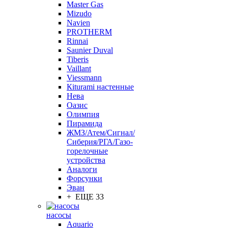
Master Gas
Mizudo
Navien
PROTHERM
Rinnai
Saunier Duval
Tiberis
Vaillant
Viessmann
Кiturami настенные
Нева
Оазис
Олимпия
Пирамида
ЖМЗ/Атем/Сигнал/
Сиберия/РГА/Газо-
горелочные
устройства
Aналоги
Форсунки
Эван
+ ЕЩЕ 33
насосы
Aquario