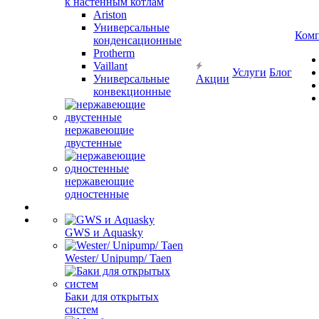
к настенным котлам
Ariston
Универсальные
Ком
конденсационные
Protherm
Vaillant
Услуги
Блог
Универсальные
Акции
конвекционные
нержавеющие
двустенные
нержавеющие
одностенные
GWS и Aquasky
Wester/ Unipump/ Taen
Баки для открытых
систем