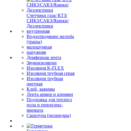
Счетчики газа/ КТЗ/
СИКЗ/САКЗ/Ящики/
Диэлектрики
внутренняя
Водоотводящие желоба
(трапы)
малошумная
наружняя
Демферная лента
Звукоизоляции
Изоляция K-FLEX
Изоляция трубная серая
Изоляция трубная
цветная
Клей, зажимы
Лента армир и алюмин
Подложка для теплого
пола и пеноплекс,
минвата
Скорлупа (цилиндры)