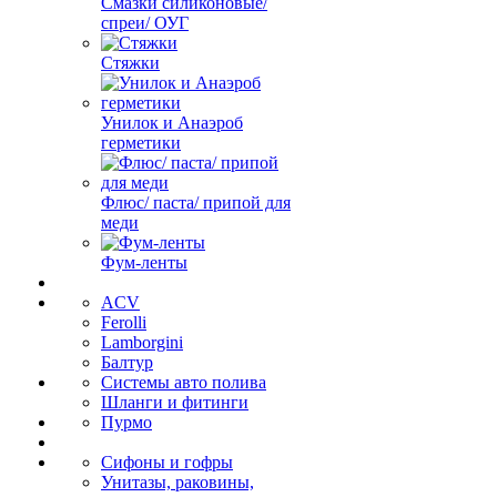
Смазки силиконовые/
спреи/ ОУГ
Стяжки
Унилок и Анаэроб
герметики
Флюс/ паста/ припой для
меди
Фум-ленты
ACV
Ferolli
Lamborgini
Балтур
Системы авто полива
Шланги и фитинги
Пурмо
Сифоны и гофры
Унитазы, раковины,