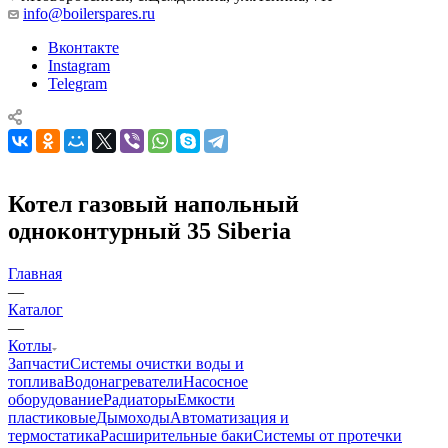
info@boilerspares.ru
Вконтакте
Instagram
Telegram
Котел газовый напольный
одноконтурный 35 Siberia
Главная
—
Каталог
—
Котлы
Запчасти
Системы очистки воды и
топлива
Водонагреватели
Насосное
оборудование
Радиаторы
Емкости
пластиковые
Дымоходы
Автоматизация и
термостатика
Расширительные баки
Системы от протечки