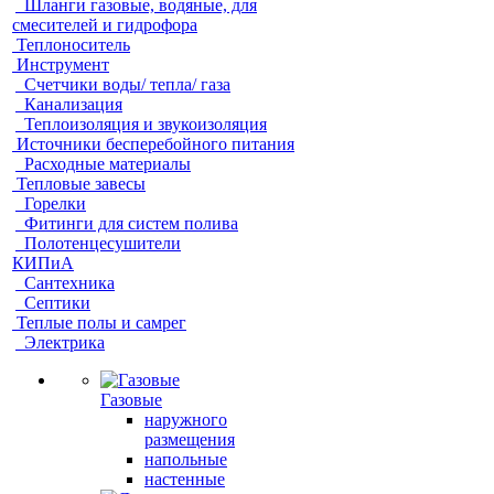
Шланги газовые, водяные, для
смесителей и гидрофора
Теплоноситель
Инструмент
Счетчики воды/ тепла/ газа
Канализация
Теплоизоляция и звукоизоляция
Источники бесперебойного питания
Расходные материалы
Тепловые завесы
Горелки
Фитинги для систем полива
Полотенцесушители
КИПиА
Сантехника
Септики
Теплые полы и самрег
Электрика
Газовые
наружного
размещения
напольные
настенные