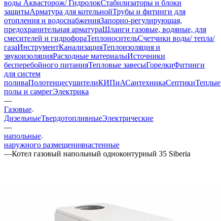
воды Аквасторож/ Гидролок
Стабилизаторы и блоки
защиты
Арматура для котельной
Трубы и фитинги для
отопления и водоснабжения
Запорно-регулирующая,
предохранительная арматура
Шланги газовые, водяные, для
смесителей и гидрофора
Теплоноситель
Счетчики воды/ тепла/
газа
Инструмент
Канализация
Теплоизоляция и
звукоизоляция
Расходные материалы
Источники
бесперебойного питания
Тепловые завесы
Горелки
Фитинги
для систем
полива
Полотенцесушители
КИПиА
Сантехника
Септики
Теплые
полы и самрег
Электрика
—
Газовые
Дизельные
Твердотопливные
Электрические
—
напольные
наружного размещения
настенные
—
Котел газовый напольный одноконтурный 35 Siberia