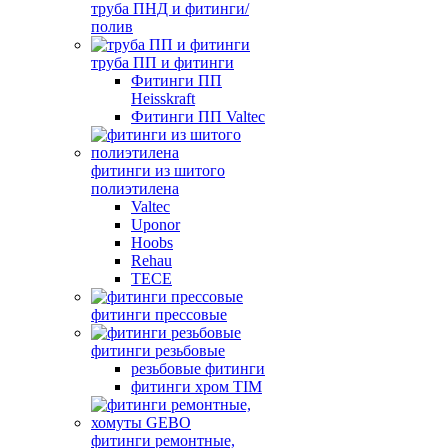
труба ПНД и фитинги/
полив
труба ПП и фитинги
Фитинги ПП
Heisskraft
Фитинги ПП Valtec
фитинги из шитого
полиэтилена
Valtec
Uponor
Hoobs
Rehau
TECE
фитинги прессовые
фитинги резьбовые
резьбовые фитинги
фитинги хром TIM
фитинги ремонтные,