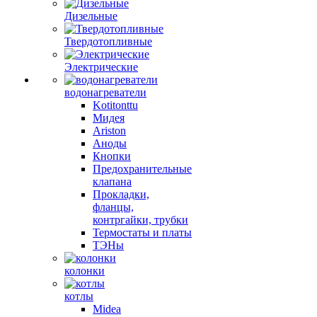
Дизельные
Твердотопливные
Электрические
водонагреватели
Kotitonttu
Мидея
Ariston
Аноды
Кнопки
Предохранительные
клапана
Прокладки,
фланцы,
контргайки, трубки
Термостаты и платы
ТЭНы
колонки
котлы
Midea