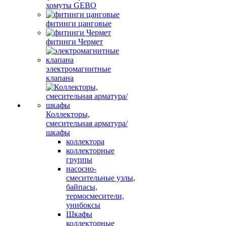
хомуты GEBO
фитинги цанговые
фитинги Чермет
электромагнитные
клапана
Коллекторы,
смесительная арматура/
шкафы
коллектора
коллекторные
группы
насосно-
смесительные узлы,
байпасы,
термосмесители,
унибоксы
Шкафы
коллекторные