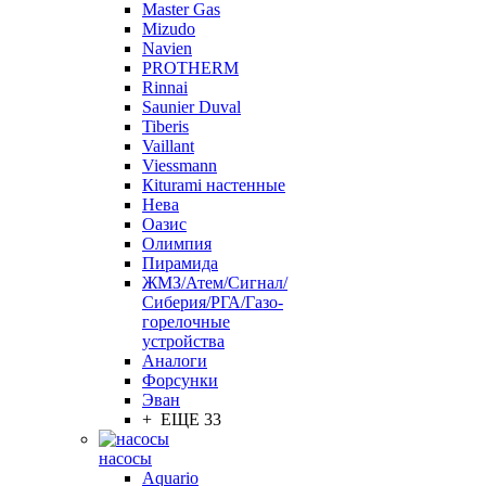
Master Gas
Mizudo
Navien
PROTHERM
Rinnai
Saunier Duval
Tiberis
Vaillant
Viessmann
Кiturami настенные
Нева
Оазис
Олимпия
Пирамида
ЖМЗ/Атем/Сигнал/
Сиберия/РГА/Газо-
горелочные
устройства
Aналоги
Форсунки
Эван
+ ЕЩЕ 33
насосы
Aquario