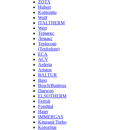
ZOTA
Hubert
Kotitonttu
Wolf
ITALTHERM
Wert
Термекс
Лемакс
Teplocom
(Teplodom)
ECA
ACV
Arderia
Ariston
BALTUR
Baxi
Bosch/Buderus
Daewoo
ELSOTHERM
Ferroli
Fondital
Haier
IMMERGAS
Kiturami Turbo
KoreaStar