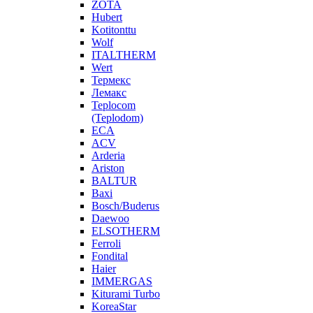
ZOTA
Hubert
Kotitonttu
Wolf
ITALTHERM
Wert
Термекс
Лемакс
Teplocom
(Teplodom)
ECA
ACV
Arderia
Ariston
BALTUR
Baxi
Bosch/Buderus
Daewoo
ELSOTHERM
Ferroli
Fondital
Haier
IMMERGAS
Kiturami Turbo
KoreaStar