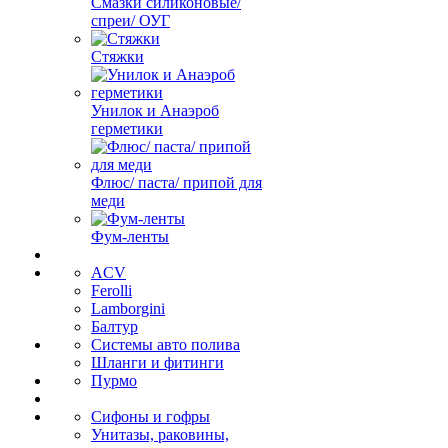
Смазки силиконовые/
спреи/ ОУГ
Стяжки
Унилок и Анаэроб
герметики
Флюс/ паста/ припой для
меди
Фум-ленты
ACV
Ferolli
Lamborgini
Балтур
Системы авто полива
Шланги и фитинги
Пурмо
Сифоны и гофры
Унитазы, раковины,