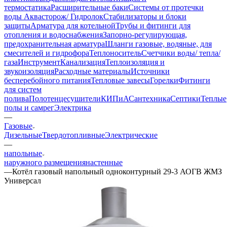
термостатика
Расширительные баки
Системы от протечки
воды Аквасторож/ Гидролок
Стабилизаторы и блоки
защиты
Арматура для котельной
Трубы и фитинги для
отопления и водоснабжения
Запорно-регулирующая,
предохранительная арматура
Шланги газовые, водяные, для
смесителей и гидрофора
Теплоноситель
Счетчики воды/ тепла/
газа
Инструмент
Канализация
Теплоизоляция и
звукоизоляция
Расходные материалы
Источники
бесперебойного питания
Тепловые завесы
Горелки
Фитинги
для систем
полива
Полотенцесушители
КИПиА
Сантехника
Септики
Теплые
полы и самрег
Электрика
—
Газовые
Дизельные
Твердотопливные
Электрические
—
напольные
наружного размещения
настенные
—
Котёл газовый напольный одноконтурный 29-3 АОГВ ЖМЗ
Универсал