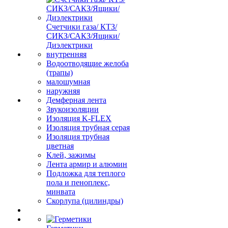
Счетчики газа/ КТЗ/
СИКЗ/САКЗ/Ящики/
Диэлектрики
внутренняя
Водоотводящие желоба
(трапы)
малошумная
наружняя
Демферная лента
Звукоизоляции
Изоляция K-FLEX
Изоляция трубная серая
Изоляция трубная
цветная
Клей, зажимы
Лента армир и алюмин
Подложка для теплого
пола и пеноплекс,
минвата
Скорлупа (цилиндры)