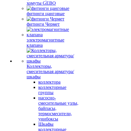
хомуты GEBO
фитинги цанговые
фитинги Чермет
электромагнитные
клапана
Коллекторы,
смесительная арматура/
шкафы
коллектора
коллекторные
группы
насосно-
смесительные узлы,
байпасы,
термосмесители,
унибоксы
Шкафы
коллекторные