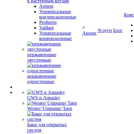
к настенным котлам
Ariston
Универсальные
Ком
конденсационные
Protherm
Vaillant
Услуги
Блог
Универсальные
Акции
конвекционные
нержавеющие
двустенные
нержавеющие
одностенные
GWS и Aquasky
Wester/ Unipump/ Taen
Баки для открытых
систем