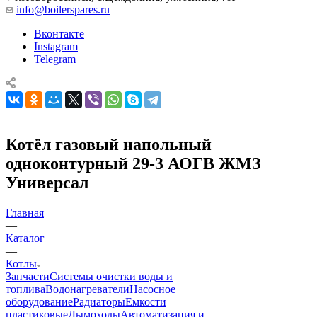
info@boilerspares.ru
Вконтакте
Instagram
Telegram
Котёл газовый напольный
одноконтурный 29-3 АОГВ ЖМЗ
Универсал
Главная
—
Каталог
—
Котлы
Запчасти
Системы очистки воды и
топлива
Водонагреватели
Насосное
оборудование
Радиаторы
Емкости
пластиковые
Дымоходы
Автоматизация и