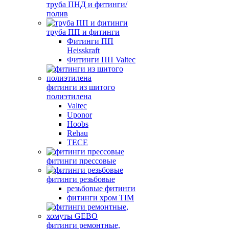
труба ПНД и фитинги/
полив
труба ПП и фитинги
Фитинги ПП
Heisskraft
Фитинги ПП Valtec
фитинги из шитого
полиэтилена
Valtec
Uponor
Hoobs
Rehau
TECE
фитинги прессовые
фитинги резьбовые
резьбовые фитинги
фитинги хром TIM
фитинги ремонтные,