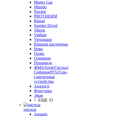
Master Gas
Mizudo
Navien
PROTHERM
Rinnai
Saunier Duval
Tiberis
Vaillant
Viessmann
Кiturami настенные
Нева
Оазис
Олимпия
Пирамида
ЖМЗ/Атем/Сигнал/
Сиберия/РГА/Газо-
горелочные
устройства
Aналоги
Форсунки
Эван
+ ЕЩЕ 33
насосы
Aquario