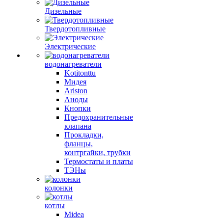
Дизельные
Твердотопливные
Электрические
водонагреватели
Kotitonttu
Мидея
Ariston
Аноды
Кнопки
Предохранительные
клапана
Прокладки,
фланцы,
контргайки, трубки
Термостаты и платы
ТЭНы
колонки
котлы
Midea