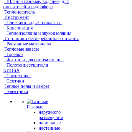
Шланги газовые, водяные, для
смесителей и гидрофора
Теплоноситель
Инструмент
Счетчики воды/ тепла/ газа
Канализация
Теплоизоляция и звукоизоляция
Источники бесперебойного питания
Расходные материалы
Тепловые завесы
Горелки
Фитинги для систем полива
Полотенцесушители
КИПиА
Сантехника
Септики
Теплые полы и самрег
Электрика
Газовые
наружного
размещения
напольные
настенные