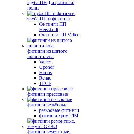
труба ПНД и фитинги/
полив
труба ПП и фитинги
Фитинги ПП
Heisskraft
Фитинги ПП Valtec
фитинги из шитого
полиэтилена
Valtec
Uponor
Hoobs
Rehau
TECE
фитинги прессовые
фитинги резьбовые
резьбовые фитинги
фитинги хром TIM
фитинги ремонтные,