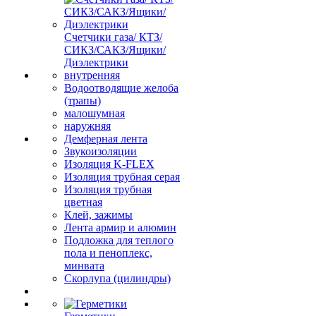
Счетчики газа/ КТЗ/
СИКЗ/САКЗ/Ящики/
Диэлектрики
внутренняя
Водоотводящие желоба
(трапы)
малошумная
наружняя
Демферная лента
Звукоизоляции
Изоляция K-FLEX
Изоляция трубная серая
Изоляция трубная
цветная
Клей, зажимы
Лента армир и алюмин
Подложка для теплого
пола и пеноплекс,
минвата
Скорлупа (цилиндры)