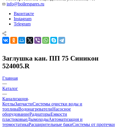
info@boilerspares.ru
Вконтакте
Instagram
Telegram
Заглушка кан. ПП 75 Синикон
524005.R
Главная
—
Каталог
—
Канализация
Котлы
Запчасти
Системы очистки воды и
топлива
Водонагреватели
Насосное
оборудование
Радиаторы
Емкости
пластиковые
Дымоходы
Автоматизация и
термостатика
Расширительные баки
Системы от протечки