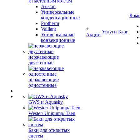
к настенным котлам
Ariston
Универсальные
Ком
конденсационные
Protherm
Vaillant
Услуги
Блог
Универсальные
Акции
конвекционные
нержавеющие
двустенные
нержавеющие
одностенные
GWS и Aquasky
Wester/ Unipump/ Taen
Баки для открытых
систем