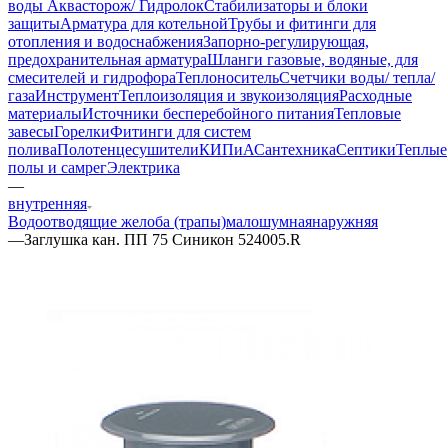
воды Аквасторож/ Гидролок
Стабилизаторы и блоки
защиты
Арматура для котельной
Трубы и фитинги для
отопления и водоснабжения
Запорно-регулирующая,
предохранительная арматура
Шланги газовые, водяные, для
смесителей и гидрофора
Теплоноситель
Счетчики воды/ тепла/
газа
Инструмент
Теплоизоляция и звукоизоляция
Расходные
материалы
Источники бесперебойного питания
Тепловые
завесы
Горелки
Фитинги для систем
полива
Полотенцесушители
КИПиА
Сантехника
Септики
Теплые
полы и самрег
Электрика
—
внутренняя
Водоотводящие желоба (трапы)
малошумная
наружняя
—
Заглушка кан. ПП 75 Синикон 524005.R