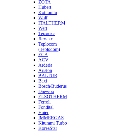
ZOTA
Hubert
Kotitonttu
Wolf
ITALTHERM
Wert
Термекс
Лемакс
Teplocom
(Teplodom)
ECA
ACV
Arderia
Ariston
BALTUR
Baxi
Bosch/Buderus
Daewoo
ELSOTHERM
Ferroli
Fondital
Haier
IMMERGAS
Kiturami Turbo
KoreaStar