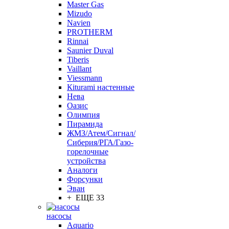
Master Gas
Mizudo
Navien
PROTHERM
Rinnai
Saunier Duval
Tiberis
Vaillant
Viessmann
Кiturami настенные
Нева
Оазис
Олимпия
Пирамида
ЖМЗ/Атем/Сигнал/
Сиберия/РГА/Газо-
горелочные
устройства
Aналоги
Форсунки
Эван
+ ЕЩЕ 33
насосы
Aquario