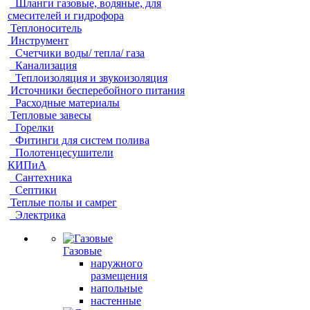
Шланги газовые, водяные, для
смесителей и гидрофора
Теплоноситель
Инструмент
Счетчики воды/ тепла/ газа
Канализация
Теплоизоляция и звукоизоляция
Источники бесперебойного питания
Расходные материалы
Тепловые завесы
Горелки
Фитинги для систем полива
Полотенцесушители
КИПиА
Сантехника
Септики
Теплые полы и самрег
Электрика
Газовые
наружного
размещения
напольные
настенные