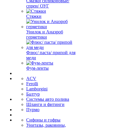
Смазки силиконовые/
спреи/ ОУГ
Стяжки
Унилок и Анаэроб
герметики
Флюс/ паста/ припой для
меди
Фум-ленты
ACV
Ferolli
Lamborgini
Балтур
Системы авто полива
Шланги и фитинги
Пурмо
Сифоны и гофры
Унитазы, раковины,