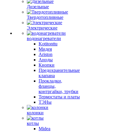
Дизельные
Твердотопливные
Электрические
водонагреватели
Kotitonttu
Мидея
Ariston
Аноды
Кнопки
Предохранительные
клапана
Прокладки,
фланцы,
контргайки, трубки
Термостаты и платы
ТЭНы
колонки
котлы
Midea