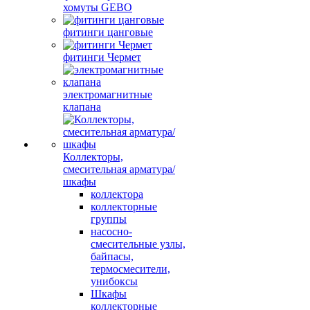
хомуты GEBO
фитинги цанговые
фитинги Чермет
электромагнитные
клапана
Коллекторы,
смесительная арматура/
шкафы
коллектора
коллекторные
группы
насосно-
смесительные узлы,
байпасы,
термосмесители,
унибоксы
Шкафы
коллекторные